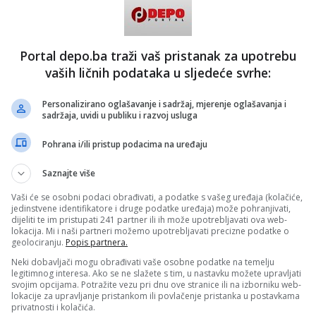
Portal depo.ba traži vaš pristanak za upotrebu
vaših ličnih podataka u sljedeće svrhe:
Personalizirano oglašavanje i sadržaj, mjerenje oglašavanja i
sadržaja, uvidi u publiku i razvoj usluga
Pohrana i/ili pristup podacima na uređaju
Saznajte više
Vaši će se osobni podaci obrađivati, a podatke s vašeg uređaja (kolačiće,
jedinstvene identifikatore i druge podatke uređaja) može pohranjivati,
dijeliti te im pristupati 241 partner ili ih može upotrebljavati ova web-
lokacija. Mi i naši partneri možemo upotrebljavati precizne podatke o
geolociranju.
Popis partnera.
Neki dobavljači mogu obrađivati vaše osobne podatke na temelju
legitimnog interesa. Ako se ne slažete s tim, u nastavku možete upravljati
svojim opcijama. Potražite vezu pri dnu ove stranice ili na izborniku web-
lokacije za upravljanje pristankom ili povlačenje pristanka u postavkama
privatnosti i kolačića.