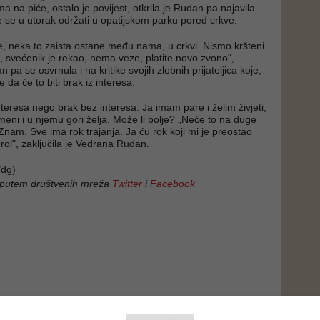
 na piće, ostalo je povijest, otkrila je Rudan pa najavila
e se u utorak održati u opatijskom parku pored crkve.
, neka to zaista ostane među nama, u crkvi. Nismo kršteni
o, svećenik je rekao, nema veze, platite novo zvono",
n pa se osvrnula i na kritike svojih zlobnih prijateljica koje,
e da će to biti brak iz interesa.
 interesa nego brak bez interesa. Ja imam pare i želim živjeti,
 meni i u njemu gori želja. Može li bolje? „Neće to na duge
Znam. Sve ima rok trajanja. Ja ću rok koji mi je preostao
nrol", zaključila je Vedrana Rudan.
dg)
 putem društvenih mreža
Twitter
i
Facebook