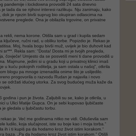
g pandemije i lockdowna provodili 24 sata dnevno
 je tada da se njihovi interesi razlikuju. Nju zanimaju, kako
, dok je njezin bivši suprug bio okupiran odlascima na
vstvene preglede. Ona je obilazila trgovine, on privatne
 rekli, nema korone. Otišla sam u grad i kupila sedam
 za ključeve, ručni rad, u obliku torbe. Popizdio je. Rekao je
titisa. Moj, hvala bogu bivši muž, uvijek je bio duhovit kad
i sr***. Rekla sam: “Dosta! Dosta mi je tvojih pregleda,
ja, čovječe! Umjesto da se posvetiš meni ti dane provodiš u
ma. Majmune, jedini si u gradu koji u privatnoj klinici imaš
je u kuću pokojnih roditelja, ja sam ostala u našoj", otkrila
om blogu pa mnoge iznenadila onime što je uslijedilo.
oreno progovorila o razvodu Rudan je najavila i novo
e se održati idućeg utorka. Za svog budućeg muža kaže da
čovjek.
 godina i pun je života. Zaljubili su se, kako je otkrila, u
ici u Ulici Matije Gupca. On je sebi kupovao ljubičaste
 je gledala u ljubičastu torbu.
, rekao je. Već me godinama nitko ne vidi. Oduševila sam
ele ludilo, koja slučajnost, iste su boje kao i moja torba.“
 da ih i ti kupiš pa da hodamo kroz život istim korakom.“
ra baza. „Pa da hodamo kroz život istim korakom.“ Otišli