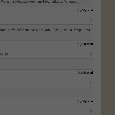
ba Walea na babawalewiseman01@gmail.com Whatsapp:
Odgovori
kom može dići čuna na ovu rugobu. Ako je istina, čovjek ima
Odgovori
 06:35
Odgovori
Odgovori