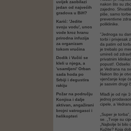
uvijek zaobilazi
nakon što su zbo
jedan od najvećih
zajedno. Shvatila
gradova u BiH?
piše, samo torbe
preventivne zdra
Karić: 'Jedite
poliklinike.
svoju vodu', unos
vode kroz hranu
"Jednoga su dana
prirodna infuzija
torbi i privjesak
za organizam
da patim od torba
tokom vrućina
je trebalo po men
umireš od zdravl
Dodik i Vučić se
privatnim klinika
kleli u njega, a
popust!. Odselio 
'usamljeni' Orban
je Vedrana na sv
Nakon što je otv
sada hoda po
vjenčanje koje ć
Srbiji i degustira
je sasvim drugi 
rakiju
Požar na području
Mlađi je od nje 16
jednoj prodavaon
Konjica i dalje
cipele, a Vedrana
aktivan, angažirani
brojni vatrogasci i
„Super je torba“
helikopteri
se. „Tvoje su cip
„Najbolje bi bilo
Kužite? Koja dob