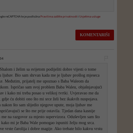
oogle reCAPTCHA te je podložna
Pravilima zaštite privatnosti
i
Uvjetima usluge
34
halom i želim sa svijetom podijeliti dobre vijesti o tome
u ljubav. Bio sam shrvan kada me je ljubav prošlog mjeseca
jke. Međutim, prijatelj me upoznao s Baba Waleom da
kom. Ispričao sam svoj problem Baba Waleu, objašnjavajući
av i kako mi treba posao u velikoj tvrtki. Uvjeravao me da
gdje ću dobiti ono što mi srce želi bez ikakvih nuspojava.
a nakon što sam slijedio njegove upute, moja ljubav me
spričavajući se što me prije ostavila. Tjedan dana kasnije
a me na razgovor za mjesto supervizora. Oduševljen sam što
i kako mi je Baba Wale pomogao ispuniti želju mog srca.
ve vrste čarolija i dobre magije. Ako trebate bilo kakvu vrstu