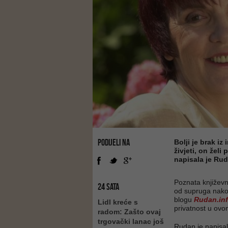
PODIJELI NA
Bolji je brak iz
živjeti, on želi 
napisala je Ru
Poznata književn
24 SATA
od supruga nakon
blogu
Rudan.in
Lidl kreće s
privatnost u ovo
radom: Zašto ovaj
trgovački lanac još
Rudan je napisal