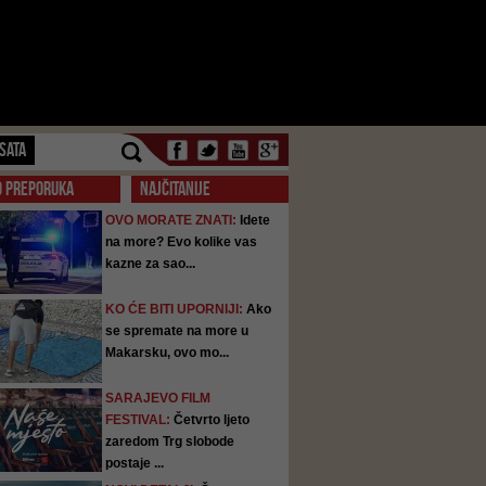
SATA
O PREPORUKA
NAJČITANIJE
OVO MORATE ZNATI:
Idete
na more? Evo kolike vas
kazne za sao...
KO ĆE BITI UPORNIJI:
Ako
se spremate na more u
Makarsku, ovo mo...
SARAJEVO FILM
FESTIVAL:
Četvrto ljeto
zaredom Trg slobode
postaje ...