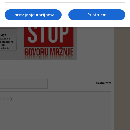
e neprimjereni dio ili cijeli komentar bez najave i objašnjenja. Mišljenja
portala Depo.ba!
Upravljanje opcijama
Pristajem
0
karaktera