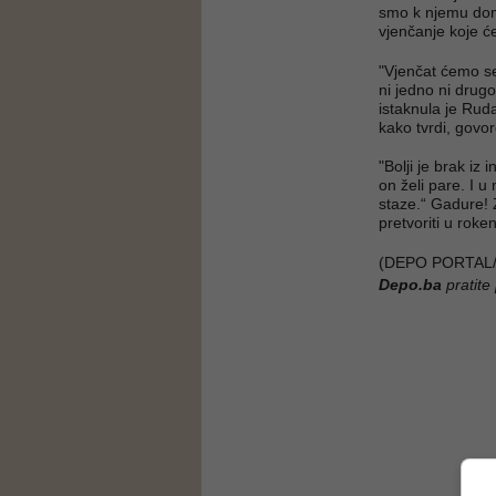
smo k njemu doma
vjenčanje koje ć
"Vjenčat ćemo se
ni jedno ni drug
istaknula je Ruda
kako tvrdi, govor
"Bolji je brak iz
on želi pare. I u
staze.“ Gadure! 
pretvoriti u roke
(DEPO PORTAL/
Depo.ba
pratite