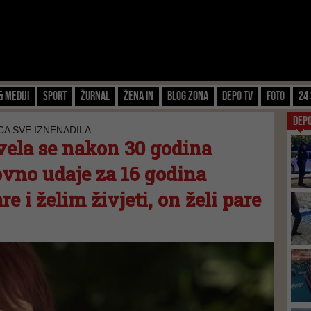
& Mediji
Sport
Žurnal
Žena IN
Blog zona
Depo TV
FOTO
24 
DEP
CA SVE IZNENADILA
ela se nakon 30 godina
ovno udaje za 16 godina
 i želim živjeti, on želi pare