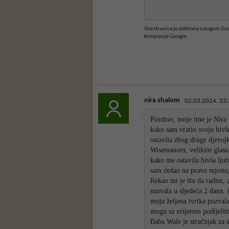
Ova stranica je zaštićena uslugom G
kompanije Google.
nira shalom
02.03.2024. 23:
Pozdrav, moje ime je Nira S
kako sam vratio svoju bivš
ostavila zbog druge djevo
Wisemanom, velikim glasni
kako me ostavila bivša ljub
sam došao na pravo mjesto, 
Rekao mi je što da radim, 
nazvala u sljedeća 2 dana, i
moja željena tvrtka pozval
mogu sa svijetom podijelit
Baba Wale je stručnjak za s