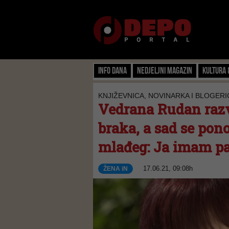
Info dana
Nedjeljni magazin
Kultura 
KNJIŽEVNICA, NOVINARKA I BLOGERI
Vedrana Rudan razv
braka, a sad se pon
mlađeg: Ja imam pare
17.06.21, 09:08h
ŽENA iN