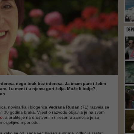
DEP
 interesa nego brak bez interesa. Ja imam pare i želim
pare. I u meni i u njemu gori želja. Može li bolje?,
dan
ica, novinarka i blogerica
Vedrana Rudan
(71) razvela se
 30 godina braka. Vijest o razvodu objavila je na svom
fo
, a pratitelje na društvenim mrežama zamolila je za
m osjetljivom periodu.
a kako se od, sada već bivšeg supruga, odlučila rastati