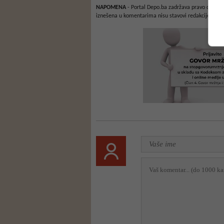
NAPOMENA
- Portal Depo.ba zadržava pravo da obriš
iznešena u komentarima nisu stavovi redakcije web 