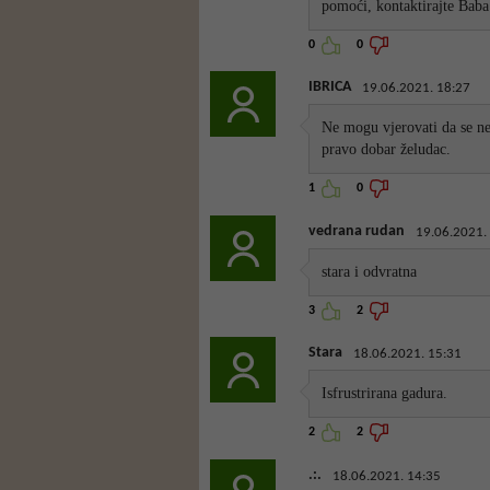
pomoći, kontaktirajte Ba
0
0
IBRICA
19.06.2021. 18:27
Ne mogu vjerovati da se ne
pravo dobar želudac.
1
0
vedrana rudan
19.06.2021.
stara i odvratna
3
2
Stara
18.06.2021. 15:31
Isfrustrirana gadura.
2
2
.:.
18.06.2021. 14:35