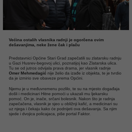
Većina ostalih vlasnika radnji je ogorčena ovim
dešavanjima, neke žene čak i plaču
Predstavnici Općine Stari Grad zapečatili su zlatarsku radnju
u Gazi Husrev-begovoj ulici, poznatijoj kao Zlatarska ulica.
Tu se od jutros odvijala prava drama, jer vlasnik radnje
Omer Mehmedagić
nije želio da izađe iz objekta, te je tvrdio
da je izmirio sve obaveze prema Općini.
Njemu je u međuvremenu pozlilo, te su na mjesto događaja
došli i medicinari Hitne pomoći u ukazali mu ljekarsku
pomoć. On je, inače, srčani bolesnik. Nakon što je radnja
zapečačena, vlasnik je sjeo u obližnji kafić, a medicinari su
uz njega i čekaju kako će podnijeti ova dešavanja. Sa njim
sjede i dvojica policajaca, piše portal Faktor.