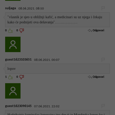
suljaga
08.06.2021. 08:50
''vlasnik je sjeo u obližnji kafić, a medicinari su uz njega i čekaju
kako će podnijeti ova dešavanja''......................
Odgovori
0
0
guest1623103651
08.06.2021. 00:07
lopov
Odgovori
1
0
guest1623096145
07.06.2021. 22:02
Hadzibajric krminalac lopovcina ipo dze ti je Mandzuka lopov ko i