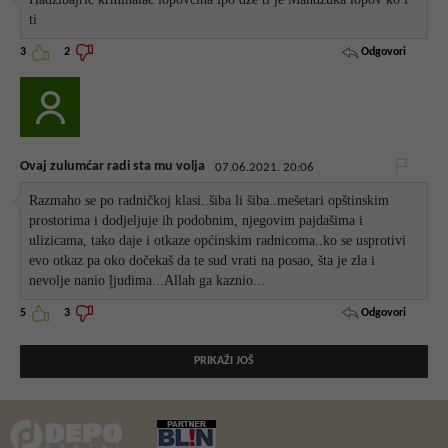
ti
Odgovori
3
2
Ovaj zulumćar radi sta mu volja
07.06.2021. 20:06
Razmaho se po radničkoj klasi..šiba li šiba..mešetari opštinskim
prostorima i dodjeljuje ih podobnim, njegovim pajdašima i
ulizicama, tako daje i otkaze općinskim radnicoma..ko se usprotivi
evo otkaz pa oko dočekaš da te sud vrati na posao, šta je zla i
nevolje nanio ļjudima...Allah ga kaznio...
Odgovori
5
3
PRIKAŽI JOŠ