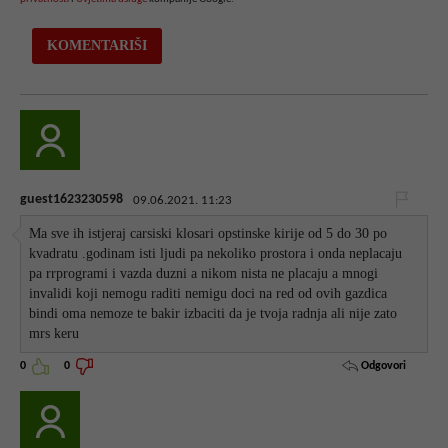
guest1623230598
09.06.2021. 11:23
Ma sve ih istjeraj carsiski klosari opstinske kirije od 5 do 30 po
kvadratu .godinam isti ljudi pa nekoliko prostora i onda neplacaju
pa rrprogrami i vazda duzni a nikom nista ne placaju a mnogi
invalidi koji nemogu raditi nemigu doci na red od ovih gazdica
bindi oma nemoze te bakir izbaciti da je tvoja radnja ali nije zato
mrs keru
Odgovori
0
0