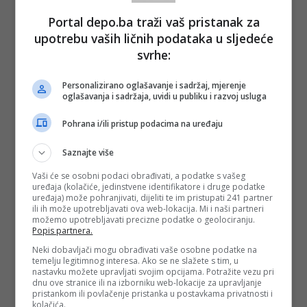
Portal depo.ba traži vaš pristanak za
upotrebu vaših ličnih podataka u sljedeće
svrhe:
Personalizirano oglašavanje i sadržaj, mjerenje
oglašavanja i sadržaja, uvidi u publiku i razvoj usluga
Pohrana i/ili pristup podacima na uređaju
Saznajte više
Vaši će se osobni podaci obrađivati, a podatke s vašeg
uređaja (kolačiće, jedinstvene identifikatore i druge podatke
uređaja) može pohranjivati, dijeliti te im pristupati 241 partner
ili ih može upotrebljavati ova web-lokacija. Mi i naši partneri
možemo upotrebljavati precizne podatke o geolociranju.
Popis partnera.
Neki dobavljači mogu obrađivati vaše osobne podatke na
temelju legitimnog interesa. Ako se ne slažete s tim, u
nastavku možete upravljati svojim opcijama. Potražite vezu pri
dnu ove stranice ili na izborniku web-lokacije za upravljanje
pristankom ili povlačenje pristanka u postavkama privatnosti i
kolačića.