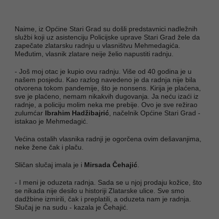
Naime, iz Općine Stari Grad su došli predstavnici nadležnih
službi koji uz asistenciju Policijske uprave Stari Grad žele da
zapečate zlatarsku radnju u vlasništvu Mehmedagića.
Međutim, vlasnik zlatare neije želio napustiti radnju.
- Još moj otac je kupio ovu radnju. Više od 40 godina je u
našem posjedu. Kao razlog navedeno je da radnja nije bila
otvorena tokom pandemije, što je nonsens. Kirija je plaćena,
sve je plaćeno, nemam nikakvih dugovanja. Ja neću izaći iz
radnje, a policiju molim neka me prebije. Ovo je sve režirao
zulumćar
Ibrahim Hadžibajrić
, načelnik Općine Stari Grad -
istakao je Mehmedagić.
Većina ostalih vlasnika radnji je ogorčena ovim dešavanjima,
neke žene čak i plaču.
Sličan slučaj imala je i
Mirsada Čehajić
.
- I meni je oduzeta radnja. Sada se u njoj prodaju kožice, što
se nikada nije desilo u historiji Zlatarske ulice. Sve smo
dadžbine izmirili, čak i preplatili, a oduzeta nam je radnja.
Slučaj je na sudu - kazala je Čehajić.