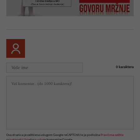
0
karaktera
Ova stranica je zaštićena uslugom Google reCAPTCHA te je podložna
Pravilima zaštite
privatnosti
i
Uvjetima usluge
kompanije Google.