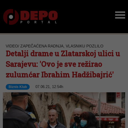
VIDEO/ ZAPEČAĆENA RADNJA, VLASNIKU POZLILO
Detalji drame u Zlatarskoj ulici u
Sarajevu: 'Ovo je sve režirao
zulumćar Ibrahim Hadžibajrić'
07.06.21, 12:54h
Biznis Klub