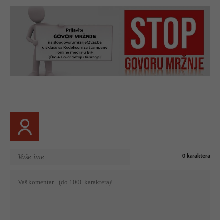
0
karaktera