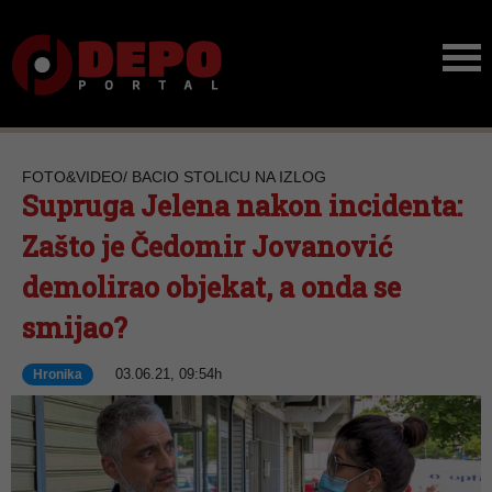
FOTO&VIDEO/ BACIO STOLICU NA IZLOG
Supruga Jelena nakon incidenta:
Zašto je Čedomir Jovanović
demolirao objekat, a onda se
smijao?
03.06.21, 09:54h
Hronika