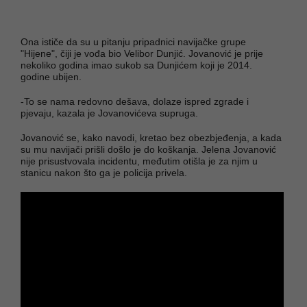
Ona ističe da su u pitanju pripadnici navijačke grupe
"Hijene", čiji je vođa bio Velibor Dunjić. Jovanović je prije
nekoliko godina imao sukob sa Dunjićem koji je 2014.
godine ubijen.
-To se nama redovno dešava, dolaze ispred zgrade i
pjevaju, kazala je Jovanovićeva supruga.
Jovanović se, kako navodi, kretao bez obezbjeđenja, a kada
su mu navijači prišli došlo je do koškanja. Jelena Jovanović
nije prisustvovala incidentu, međutim otišla je za njim u
stanicu nakon što ga je policija privela.