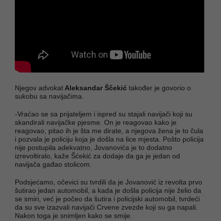
Njegov advokat
Aleksandar Ščekić
također je govorio o
sukobu sa navijačima.
-Vraćao se sa prijateljem i ispred su stajali navijači koji su
skandirali navijačke pjesme. On je reagovao kako je
reagovao, pitao ih je šta me dirate, a njegova žena je to čula
i pozvala je policiju koja je došla na lice mjesta. Pošto policija
nije postupila adekvatno, Jovanovića je to dodatno
izrevoltiralo, kaže Šćekić za dodaje da ga je jedan od
navijača gađao stolicom.
Podsjećamo, očevici su tvrdili da je Jovanović iz revolta prvo
šutirao jedan automobil, a kada je došla policija nije želio da
se smiri, već je počeo da šutira i policijski automobil, tvrdeći
da su sve izazvali navijači Crvene zvezde koji su ga napali.
Nakon toga je snimljen kako se smije.