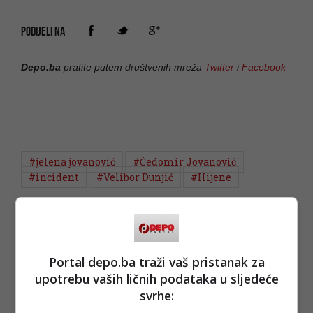
PODIJELI NA
Depo.ba
pratite putem društvenih mreža
Twitter
i
Facebook
#jelena jovanović
#Čedomir Jovanović
#incident
#Velibor Dunjić
#Hijene
Portal depo.ba traži vaš pristanak za
upotrebu vaših ličnih podataka u sljedeće
svrhe: