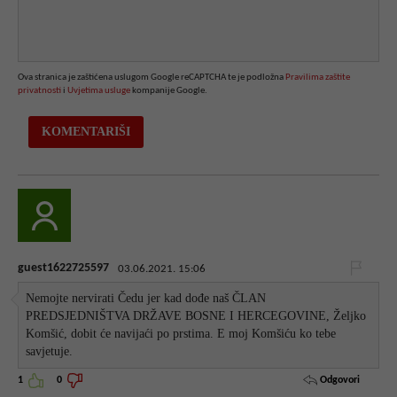
Ova stranica je zaštićena uslugom Google reCAPTCHA te je podložna
Pravilima zaštite
privatnosti
i
Uvjetima usluge
kompanije Google.
guest1622725597
03.06.2021. 15:06
Nemojte nervirati Čedu jer kad dođe naš ČLAN
PREDSJEDNIŠTVA DRŽAVE BOSNE I HERCEGOVINE, Željko
Komšić, dobit će navijaći po prstima. E moj Komšiću ko tebe
savjetuje.
Odgovori
1
0