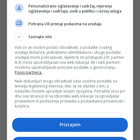
Personalizirano oglašavanje i sadržaj, mjerenje
oglašavanja i sadržaja, uvidi u publiku i razvoj usluga
Pohrana i/ili pristup podacima na uređaju
Saznajte više
Vaši će se osobni podaci obrađivati, a podatke s vašeg
uređaja (kolačiće, jedinstvene identifikatore i druge podatke
uređaja) može pohranjivati, dijeliti te im pristupati 241 partner
ili ih može upotrebljavati ova web-lokacija. Mi i naši partneri
možemo upotrebljavati precizne podatke o geolociranju.
Popis partnera.
Neki dobavljači mogu obrađivati vaše osobne podatke na
temelju legitimnog interesa. Ako se ne slažete s tim, u
nastavku možete upravljati svojim opcijama. Potražite vezu pri
dnu ove stranice ili na izborniku web-lokacije za upravljanje
pristankom ili povlačenje pristanka u postavkama privatnosti i
kolačića.
Pristajem