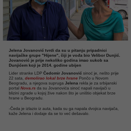
Jelena Jovanović tvrdi da su u pitanju pripadnici
navijačke grupe "Hijene", čiji je vođa bio Velibor Dunjić.
Jovanović je prije nekoliko godina imao sukob sa
Dunjićem koji je 2014. godine ubijen
Lider stranke LDP
Čedomir Jovanović
sinoć je, nešto prije
22 sata,
demolirao lokal brze hrane
Pončo u Novom
Beogradu, a njegova supruga
Jelena
rekla je za srbijanski
portal
Nova.rs
da su Jovanovića sinoć napali navijači u
blizini zgrade u kojoj žive nakon što je uništio objekat brze
hrane u Beogradu.
-Čeda je izlazio iz auta, kada su ga napala dvojica navijača,
kaže Jelena i dodaje da se to već dešavalo.