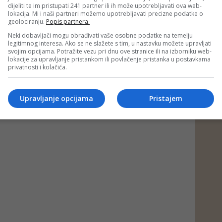
dijeliti te im pristupati 241 partner ili ih može upotrebljavati ova web-
lokacija. Mi i naši partneri možemo upotrebljavati precizne podatke o
geolociranju.
Popis partnera.
Neki dobavljači mogu obrađivati vaše osobne podatke na temelju
legitimnog interesa. Ako se ne slažete s tim, u nastavku možete upravljati
svojim opcijama. Potražite vezu pri dnu ove stranice ili na izborniku web-
lokacije za upravljanje pristankom ili povlačenje pristanka u postavkama
privatnosti i kolačića.
Upravljanje opcijama
Pristajem