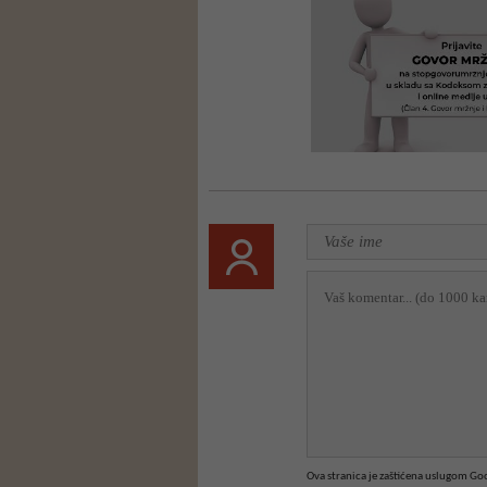
Ova stranica je zaštićena uslugom G