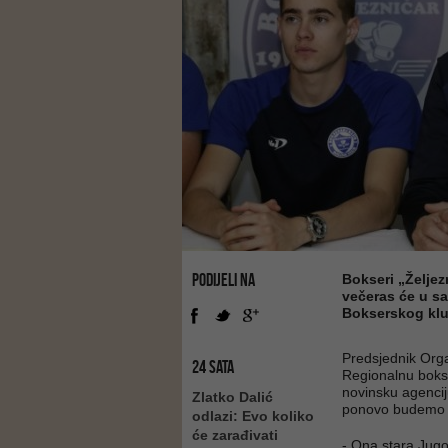
PODIJELI NA
Bokseri „Željez
večeras će u sa
Bokserskog klu
Predsjednik Org
24 SATA
Regionalnu boks
novinsku agencij
Zlatko Dalić
ponovo budemo 
odlazi: Evo koliko
će zarađivati
- Ona stara Jugos