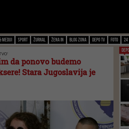
& Mediji
Sport
Žurnal
Žena IN
Blog zona
Depo TV
FOTO
24 
DEP
TVO'
lim da ponovo budemo
sere! Stara Jugoslavija je