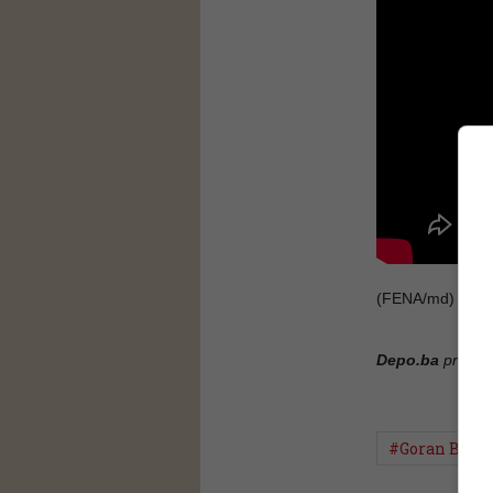
(FENA/md)
Depo.ba
pratite
#Goran Brego