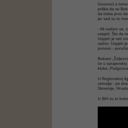
Govoreći o tome d
prilika da se Bok
da treba prvo da
jer sad su to me
- Ali nadam se, s
uspjeti. Što da 
Uspjeh je već ovo
važno. Uspjeh je 
ponovo - poruči
Bokseri „Željezn
će u sarajevskoj
kluba „Podgori
U Regionalnoj li
zemalja - po dva 
Slovenije, Hrvat
Iz BiH su to boks