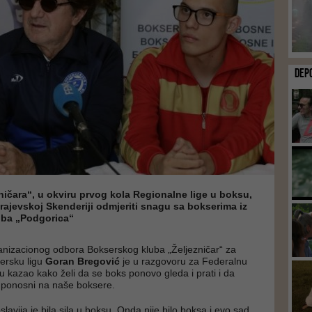
DEP
ničara“, u okviru prvog kola Regionalne lige u boksu,
rajevskoj Skenderiji odmjeriti snagu sa bokserima iz
ba „Podgorica“
anizacionog odbora Bokserskog kluba „Željezničar“ za
ersku ligu
Goran Bregović
je u razgovoru za Federalnu
u kazao kako želi da se boks ponovo gleda i prati i da
ponosni na naše boksere.
lavija je bila sila u boksu. Onda nije bilo boksa i evo sad