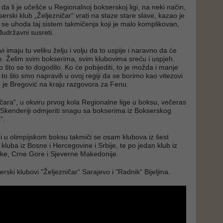
a li je učešće u Regionalnoj bokserskoj ligi, na neki način,
serski klub „Željezničar“ vrati na staze stare slave, kazao je
 se uhoda taj sistem takmičenja koji je malo komplikovan,
đudržavni susreti.
vi imaju tu veliku želju i volju da to uspije i naravno da će
ne. Želim svim bokserima, svim klubovima sreću i uspjeh.
 što se to dogodilo. Ko će pobijediti, to je možda i manje
to što smo napravili u ovoj regiji da se borimo kao vitezovi
o je Bregović na kraju razgovora za Fenu.
ičara“, u okviru prvog kola Regionalne lige u boksu, večeras
 Skenderiji odmjeriti snagu sa bokserima iz Bokserskog
ca“.
gi u olimpijskom boksu takmiči se osam klubova iz šest
kluba iz Bosne i Hercegovine i Srbije, te po jedan klub iz
ske, Crne Gore i Sjeverne Makedonije.
erski klubovi "Željezničar“ Sarajevo i "Radnik“ Bijeljina.