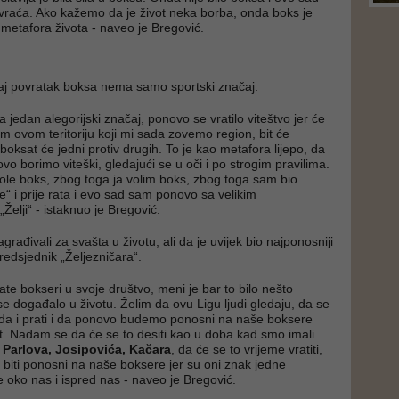
raća. Ako kažemo da je život neka borba, onda boks je
metafora života - naveo je Bregović.
aj povratak boksa nema samo sportski značaj.
jedan alegorijski značaj, ponovo se vratilo viteštvo jer će
lom ovom teritoriju koji mi sada zovemo region, bit će
boksat će jedni protiv drugih. To je kao metafora lijepo, da
o borimo viteški, gledajući se u oči i po strogim pravilima.
vole boks, zbog toga ja volim boks, zbog toga sam bio
e“ i prije rata i evo sad sam ponovo sa velikim
Želji“ - istaknuo je Bregović.
rađivali za svašta u životu, ali da je uvijek bio najponosniji
predsjednik „Željezničara“.
ate bokseri u svoje društvo, meni je bar to bilo nešto
se događalo u životu. Želim da ovu Ligu ljudi gledaju, da se
da i prati i da ponovo budemo ponosni na naše boksere
et. Nadam se da će se to desiti kao u doba kad smo imali
 Parlova, Josipovića, Kačara
, da će se to vrijeme vratiti,
iti ponosni na naše boksere jer su oni znak jedne
e oko nas i ispred nas - naveo je Bregović.