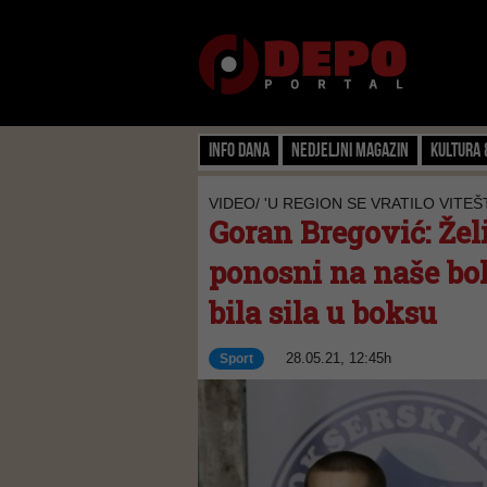
Info dana
Nedjeljni magazin
Kultura 
VIDEO/ 'U REGION SE VRATILO VITEŠ
Goran Bregović: Že
ponosni na naše bok
bila sila u boksu
28.05.21, 12:45h
Sport