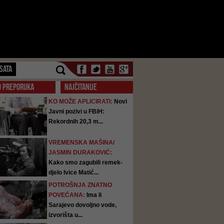
SATA
O PREPORUKA
NAJČITANIJE
KO MOŽE APLICIRATI:
Novi
Javni pozivi u FBiH:
Rekordnih 20,3 m...
VREMENSKA MAŠINA/
JASMIN DURAKOVIĆ:
Kako smo zagubili remek-
djelo Ivice Matić...
POTROŠNJA ZNATNO
POVEĆANA:
Ima li
Sarajevo dovoljno vode,
izvorišta u...