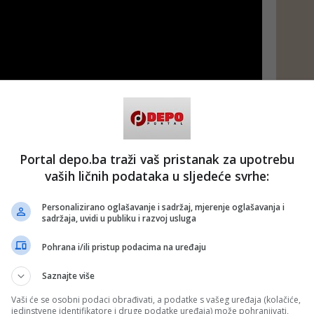
Portal depo.ba traži vaš pristanak za upotrebu
vaših ličnih podataka u sljedeće svrhe:
Personalizirano oglašavanje i sadržaj, mjerenje oglašavanja i
sadržaja, uvidi u publiku i razvoj usluga
 putem društvenih mreža
Twitter
i
Facebook
Pohrana i/ili pristup podacima na uređaju
Saznajte više
vić
#Bokserski klub Željezničar
#bokseri
Vaši će se osobni podaci obrađivati, a podatke s vašeg uređaja (kolačiće,
jedinstvene identifikatore i druge podatke uređaja) može pohranjivati,