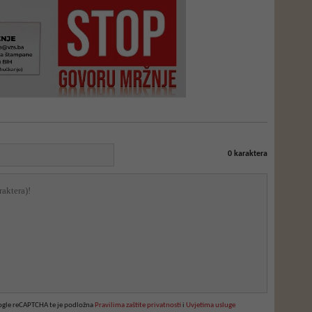
0
karaktera
oogle reCAPTCHA te je podložna
Pravilima zaštite privatnosti
i
Uvjetima usluge