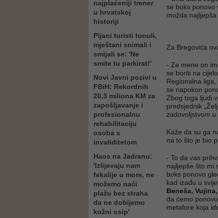
najplaćeniji trener
se boks ponovo v
u hrvatskoj
možda najljepša 
historiji
Pijani turisti tonuli,
mještani snimali i
Za Bregovića ov
smijali se: 'Ne
smite tu parkirat!'
- Ze mene on ima 
se boriti na cije
Novi Javni pozivi u
Regionalna liga, 
FBiH: Rekordnih
se napokon ponov
20,3 miliona KM za
Zbog toga ljudi 
zapošljavanje i
predsjednik „Želj
profesionalnu
zadovoljstvom u „
rehabilitaciju
Kaže da su ga nag
osoba s
na to što je bio 
invaliditetom
Haos na Jadranu:
- To da vas prihv
'Izlijevaju nam
najljepše što mi 
boks ponovo gle
fekalije u more, ne
kad izađu u svij
možemo naći
Beneša, Vujina,
plažu bez straha
da ćemo ponovo b
da ne dobijemo
metafore koja id
kožni osip'