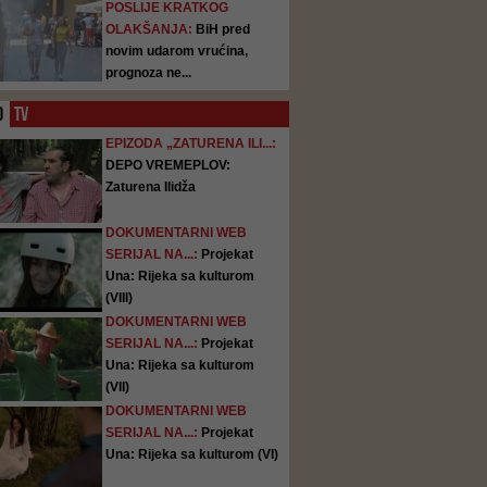
POSLIJE KRATKOG
OLAKŠANJA:
BiH pred
novim udarom vrućina,
prognoza ne...
O
TV
EPIZODA „ZATURENA ILI...:
DEPO VREMEPLOV:
Zaturena Ilidža
DOKUMENTARNI WEB
SERIJAL NA...:
Projekat
Una: Rijeka sa kulturom
(VIII)
DOKUMENTARNI WEB
SERIJAL NA...:
Projekat
Una: Rijeka sa kulturom
(VII)
DOKUMENTARNI WEB
SERIJAL NA...:
Projekat
Una: Rijeka sa kulturom (VI)