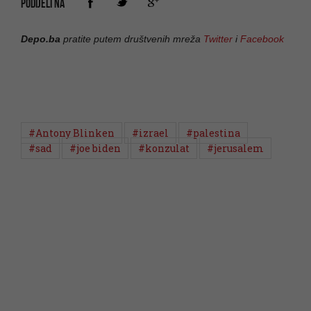
PODIJELI NA
Depo.ba
pratite putem društvenih mreža
Twitter
i
Facebook
#Antony Blinken
#izrael
#palestina
#sad
#joe biden
#konzulat
#jerusalem