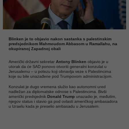
Blinken je to objavio nakon sastanka s palestinskim
predsjednikom Mahmoudom Abbasom u Ramallahu, na
okupiranoj Zapadnoj obali
Američki državni sekretar
Antony Blinken
objavio je u
utorak da će SAD ponovo otvoriti generalni konzulat u
Jerusalemu – u potezu koji obnavlja veze s Palestincima
koje su bile unazađene pod Trumpovom administracijom.
Konzulat je dugo vremena služio kao autonomni ured
nadležan za diplomatske odnose s Palestincima. Bivši
američki predsjednik
Donald Trump
unazadio je, međutim,
njegov status i stavio ga pod ovlasti američkog ambasadora
u Izraelu kada je preselio ambasadu u Jerusalem.