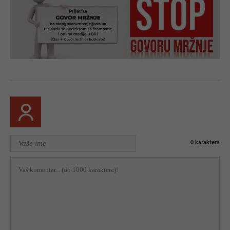
0
karaktera