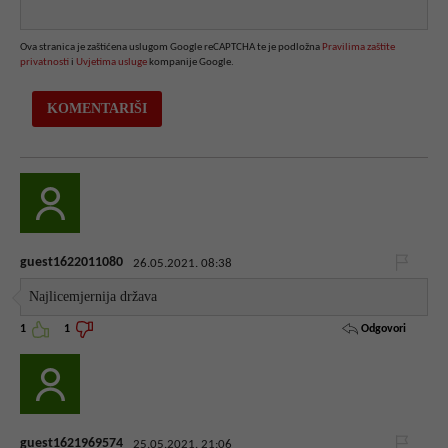
Ova stranica je zaštićena uslugom Google reCAPTCHA te je podložna
Pravilima zaštite
privatnosti
i
Uvjetima usluge
kompanije Google.
guest1622011080
26.05.2021. 08:38
Najlicemjernija država
Odgovori
1
1
guest1621969574
25.05.2021. 21:06