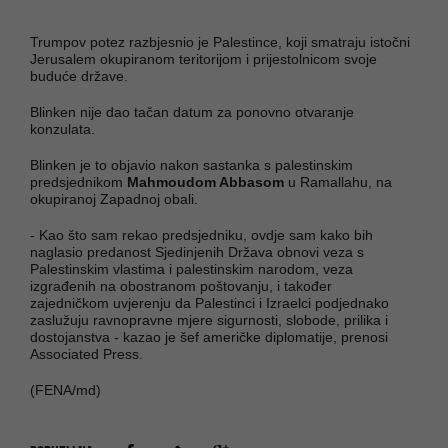
Trumpov potez razbjesnio je Palestince, koji smatraju istočni
Jerusalem okupiranom teritorijom i prijestolnicom svoje
buduće države.
Blinken nije dao tačan datum za ponovno otvaranje
konzulata.
Blinken je to objavio nakon sastanka s palestinskim
predsjednikom
Mahmoudom Abbasom
u Ramallahu, na
okupiranoj Zapadnoj obali.
- Kao što sam rekao predsjedniku, ovdje sam kako bih
naglasio predanost Sjedinjenih Država obnovi veza s
Palestinskim vlastima i palestinskim narodom, veza
izgrađenih na obostranom poštovanju, i također
zajedničkom uvjerenju da Palestinci i Izraelci podjednako
zaslužuju ravnopravne mjere sigurnosti, slobode, prilika i
dostojanstva - kazao je šef američke diplomatije, prenosi
Associated Press.
(FENA/md)