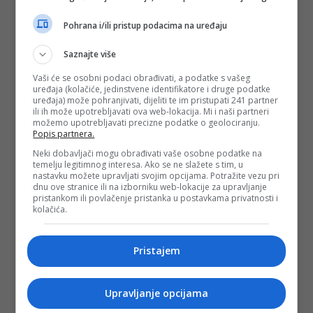
Pohrana i/ili pristup podacima na uređaju
Saznajte više
Vaši će se osobni podaci obrađivati, a podatke s vašeg
uređaja (kolačiće, jedinstvene identifikatore i druge podatke
uređaja) može pohranjivati, dijeliti te im pristupati 241 partner
ili ih može upotrebljavati ova web-lokacija. Mi i naši partneri
možemo upotrebljavati precizne podatke o geolociranju.
Popis partnera.
Neki dobavljači mogu obrađivati vaše osobne podatke na
temelju legitimnog interesa. Ako se ne slažete s tim, u
nastavku možete upravljati svojim opcijama. Potražite vezu pri
dnu ove stranice ili na izborniku web-lokacije za upravljanje
pristankom ili povlačenje pristanka u postavkama privatnosti i
kolačića.
Pristajem
Upravljanje opcijama