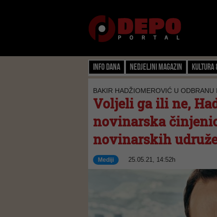
Info dana
Nedjeljni magazin
Kultura 
BAKIR HADŽIOMEROVIĆ U ODBRANU 
Voljeli ga ili ne, Ha
novinarska činjenic
novinarskih udruže
25.05.21, 14:52h
Mediji