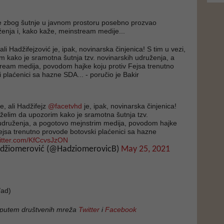
e zbog šutnje u javnom prostoru posebno prozvao
enja i, kako kaže, meinstream medije...
e, ali Hadžifejzović je, ipak, novinarska činjenica! S tim u vezi,
m kako je sramotna šutnja tzv. novinarskih udruženja, a
ream medija, povodom hajke koju protiv Fejsa trenutno
 plaćenici sa hazne SDA... - poručio je Bakir
 ne, ali Hadžifejz
@facetvhd
je, ipak, novinarska činjenica!
, želim da upozorim kako je sramotna šutnja tzv.
udruženja, a pogotovo mejnstrim medija, povodom hajke
Fejsa trenutno provode botovski plaćenici sa hazne
witter.com/KfCcvsJzON
adžiomerović (@HadziomerovicB)
May 25, 2021
ad)
 putem društvenih mreža
Twitter
i
Facebook