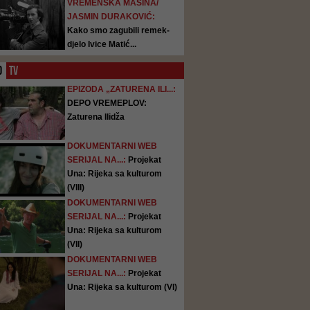
VREMENSKA MAŠINA/
JASMIN DURAKOVIĆ:
Kako smo zagubili remek-
djelo Ivice Matić...
O
TV
EPIZODA „ZATURENA ILI...:
DEPO VREMEPLOV:
Zaturena Ilidža
DOKUMENTARNI WEB
SERIJAL NA...:
Projekat
Una: Rijeka sa kulturom
(VIII)
DOKUMENTARNI WEB
SERIJAL NA...:
Projekat
Una: Rijeka sa kulturom
(VII)
DOKUMENTARNI WEB
SERIJAL NA...:
Projekat
Una: Rijeka sa kulturom (VI)