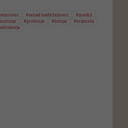
ioemrović
#senad hadžifejzović
#mediji
novinar
#profesija
#šutnja
#sramota
udruženja