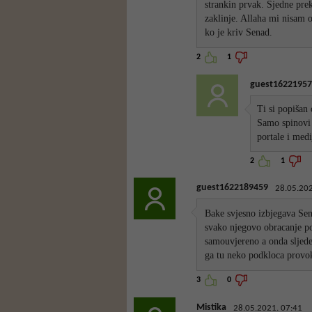
strankin prvak. Sjedne pre
zaklinje. Allaha mi nisam o
ko je kriv Senad.
2
1
guest16221957
Ti si popišan 
Samo spinovi 
portale i med
2
1
guest1622189459
28.05.202
Bake svjesno izbjegava Sena
svako njegovo obracanje po
samouvjereno a onda sljedec
ga tu neko podkloca provok
3
0
Mistika
28.05.2021. 07:41