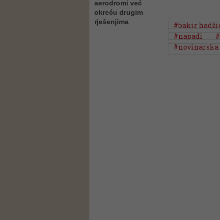
aerodromi već
okreću drugim
rješenjima
#bakir hadž
#napadi
#
#novinarska 