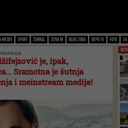
& Mediji
Sport
Žurnal
Žena IN
Blog zona
Depo TV
FOTO
24 
DEP
PROFESIJE
džifejzović je, ipak,
a... Sramotna je šutnja
nja i meinstream medija!