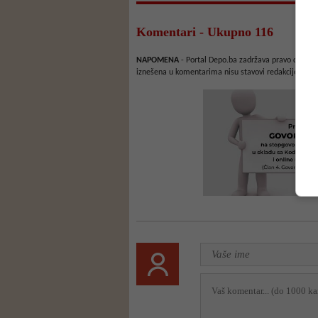
Komentari - Ukupno 116
NAPOMENA
- Portal Depo.ba zadržava pravo da obriš
iznešena u komentarima nisu stavovi redakcije web 