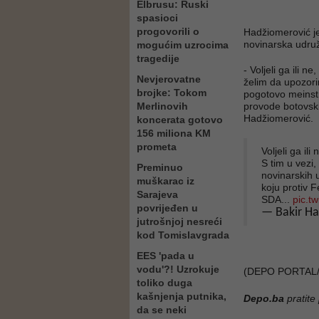
Elbrusu: Ruski
spasioci
progovorili o
Hadžiomerović j
novinarska udruž
mogućim uzrocima
tragedije
- Voljeli ga ili n
Nevjerovatne
želim da upozori
brojke: Tokom
pogotovo meinst
Merlinovih
provode botovski
Hadžiomerović.
koncerata gotovo
156 miliona KM
prometa
Voljeli ga ili
S tim u vezi
Preminuo
novinarskih 
muškarac iz
koju protiv 
Sarajeva
SDA...
pic.t
povrijeđen u
— Bakir H
jutrošnjoj nesreći
kod Tomislavgrada
EES 'pada u
vodu'?! Uzrokuje
(DEPO PORTAL/
toliko duga
kašnjenja putnika,
Depo.ba
pratite
da se neki