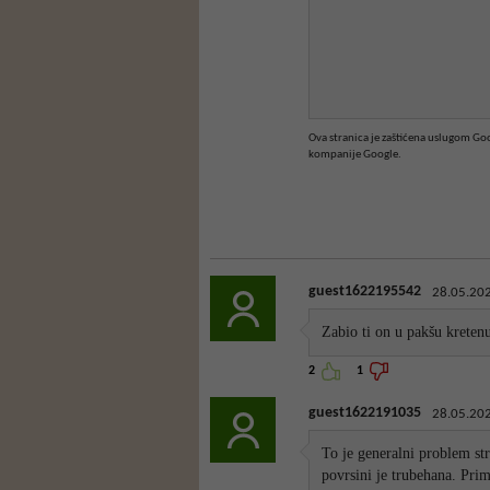
Ova stranica je zaštićena uslugom G
kompanije Google.
guest1622195542
28.05.202
Zabio ti on u pakšu kretenu
2
1
guest1622191035
28.05.202
To je generalni problem str
povrsini je trubehana. Prim