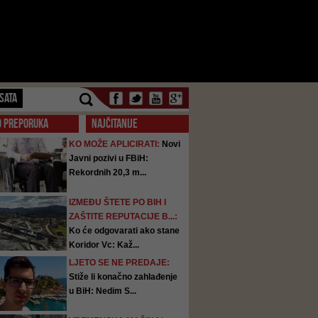
SATA
O PREPORUKA
NAJČITANIJE
KO MOŽE APLICIRATI:
Novi
Javni pozivi u FBiH:
Rekordnih 20,3 m...
IZMEĐU ŠTETE PO BIH I
ZAŠTITE REPUTACIJE B...:
Ko će odgovarati ako stane
Koridor Vc: Kaž...
LJETO SE NE PREDAJE:
Stiže li konačno zahlađenje
u BiH: Nedim S...