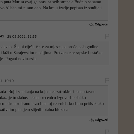
ko puta Murisa ovaj ga prasi sa svih strana a Budnjo se samo
vo Allaha mi nisam ono. Na kraju izadje popisan iz studija i
Odgovori
42
28.05.2021. 11:55
odavno. Šta bi riješit će se za mjesec pa prođe pola godine.
i laži u Sarajevskim medijima. Pretvarate se srpske i ustaške
ije. Pogani novinarska.
1. 10:10
da .Bojii se pitanja na kojem ce zatrokirati Jednostavno
kazuje tu slabost. Jednu recenicu izgovori polahko
u nekontrolisano brzo i na toj recenici skoci mu pritisak ako
ativnim pitanjem slijedi totalna blokada.
Odgovori