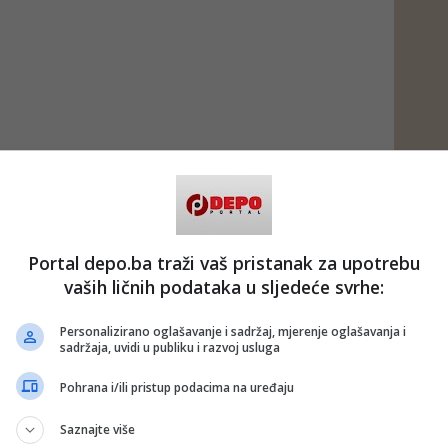
Portal depo.ba traži vaš pristanak za upotrebu
vaših ličnih podataka u sljedeće svrhe:
Personalizirano oglašavanje i sadržaj, mjerenje oglašavanja i
sadržaja, uvidi u publiku i razvoj usluga
Pohrana i/ili pristup podacima na uređaju
Saznajte više