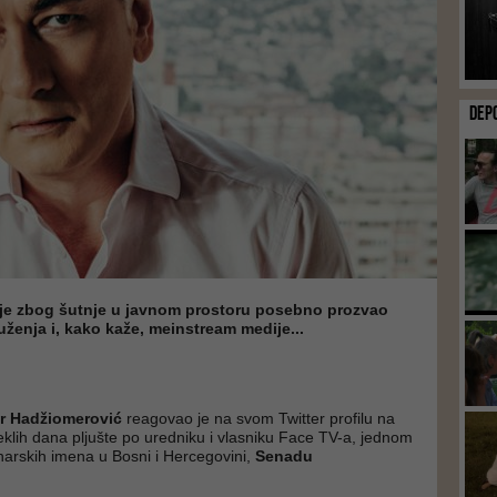
DEP
je zbog šutnje u javnom prostoru posebno prozvao
ženja i, kako kaže, meinstream medije...
r Hadžiomerović
reagovao je na svom Twitter profilu na
eklih dana pljušte po uredniku i vlasniku Face TV-a, jednom
narskih imena u Bosni i Hercegovini,
Senadu