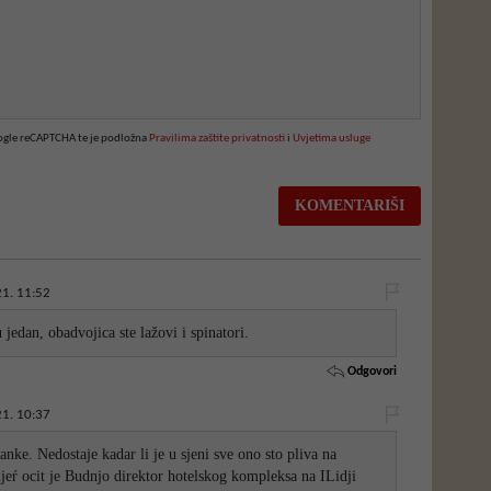
oogle reCAPTCHA te je podložna
Pravilima zaštite privatnosti
i
Uvjetima usluge
1. 11:52
 jedan, obadvojica ste lažovi i spinatori.
Odgovori
1. 10:37
anke. Nedostaje kadar li je u sjeni sve ono sto pliva na
jeŕ ocit je Budnjo direktor hotelskog kompleksa na ILidji