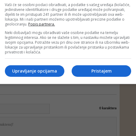
Vaši će se osobni podaci obrađivati, a podatke s vašeg uređaja (kolačiće,
jedinstvene identifikatore i druge podatke uređaja) može pohranjivati,
dijeliti te im pristupati 241 partner ili ih može upotrebljavati ova web-
lokacija. Mi i naši partneri možemo upotrebljavati precizne podatke o
geolociranju.
Popis partnera.
e neprimjereni dio ili cijeli komentar bez najave i objašnjenja. Mišljenja
portala Depo.ba!
Neki dobavljači mogu obrađivati vaše osobne podatke na temelju
legitimnog interesa. Ako se ne slažete s tim, u nastavku možete upravljati
svojim opcijama. Potražite vezu pri dnu ove stranice ili na izborniku web-
lokacije za upravljanje pristankom ili povlačenje pristanka u postavkama
privatnosti i kolačića.
Upravljanje opcijama
Pristajem
0
karaktera