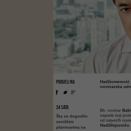
PODIJELI NA
Hadžiomerović 
novinarska udru
24 SATA
Bh. novinar
Baki
napade koji prot
Šta se dogodilo
od najvećih novi
zeničkim
Hadžifejzoviću
.
planinarima na