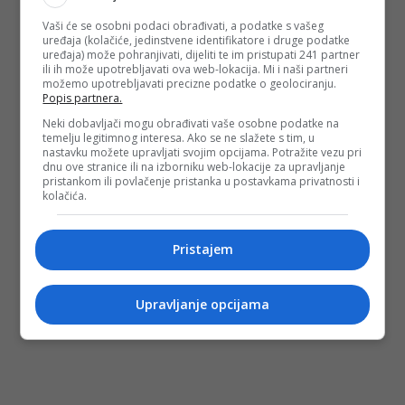
Vaši će se osobni podaci obrađivati, a podatke s vašeg
uređaja (kolačiće, jedinstvene identifikatore i druge podatke
uređaja) može pohranjivati, dijeliti te im pristupati 241 partner
ili ih može upotrebljavati ova web-lokacija. Mi i naši partneri
možemo upotrebljavati precizne podatke o geolociranju.
Popis partnera.
Neki dobavljači mogu obrađivati vaše osobne podatke na
temelju legitimnog interesa. Ako se ne slažete s tim, u
nastavku možete upravljati svojim opcijama. Potražite vezu pri
dnu ove stranice ili na izborniku web-lokacije za upravljanje
pristankom ili povlačenje pristanka u postavkama privatnosti i
kolačića.
Pristajem
Upravljanje opcijama