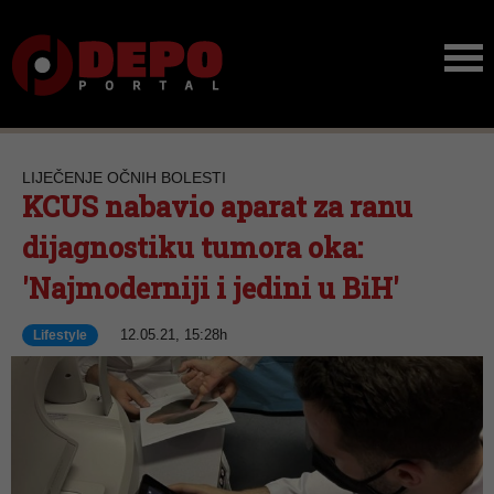
LIJEČENJE OČNIH BOLESTI
KCUS nabavio aparat za ranu
dijagnostiku tumora oka:
'Najmoderniji i jedini u BiH'
12.05.21, 15:28h
Lifestyle