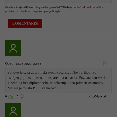
Ova stranica je zaštićena uslugom Google reCAPTCHA te je podložna
Pravilima zaštite
privatnosti
i
Uvjetima usluge
kompanije Google.
Opet
12.05.2021. 22:53
Ponovo je seka doprinijela svom kucanstvu Novi prihod. Po
ustaljenoj praksi opet ne transparentna nabavka. Poznata kao vrsni
ginekolog bez diploma seka se dokazuje i kao priznati oftamolog.
Ma sve je to isto P.......ka ko oko.
Odgovori
0
0