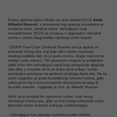
Prema riječima šefice Klinike za očne bolesti KCUS
Amile
Alikadić Husović
, s primjenom tog aparata kompletira se
moderna očna „medical retina“ zahvaljujući viziji
menadžmenta, KCUS se svrstava u regionalne referalne
centre u smislu dijagnostike i liječenja očnih bolesti.
- EIDON True Color Confocal Scanner prvi je aparat za
snimanje očnog dna, koji daje sliku visoke rezolucije,
visokog kvaliteta čak i kroz gustu mrenu, druge neprozirne
medije i usku zjenicu. Tim aparatom moguće je pregledati
cijelo očno dno zahvaljujući opciji koja omogućuje spajanje
više slika u mozaike da bi se dobio širok prikaz i uočile
eventualne promjene na periferiji stražnjeg dijela oka. Na taj
način uspješno se prate komplikacije šećerne bolesti, gdje
odlučujemo da li ćemo primjeniti neinvazivnu terapiju ili
hirurške metode - naglasila je prof. dr. Alikadić Husović.
Ističe da je pregled tim aparatom važan i kod ranog
otkrivanja tumora oka, gdje se kod ranog uočavanja može
djelovati raznim vrstama zračenja (radioterapija).
- Zahvaljujući tom aparatu možemo pratiti različite