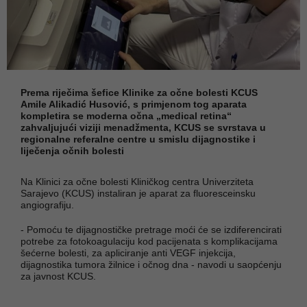
Prema riječima šefice Klinike za očne bolesti KCUS
Amile Alikadić Husović, s primjenom tog aparata
kompletira se moderna očna „medical retina“
zahvaljujući viziji menadžmenta, KCUS se svrstava u
regionalne referalne centre u smislu dijagnostike i
liječenja očnih bolesti
Na Klinici za očne bolesti Kliničkog centra Univerziteta
Sarajevo (KCUS) instaliran je aparat za fluoresceinsku
angiografiju.
- Pomoću te dijagnostičke pretrage moći će se izdiferencirati
potrebe za fotokoagulaciju kod pacijenata s komplikacijama
šećerne bolesti, za apliciranje anti VEGF injekcija,
dijagnostika tumora žilnice i očnog dna - navodi u saopćenju
za javnost KCUS.