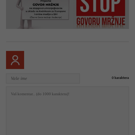
0
karaktera