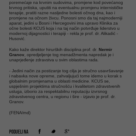
poremećaje na krvnim sudovima, promjene kod povećanog
krvnog pritiska, uputiti na eventualnu promjenu internističke
terapije, pratiti razne nasljedne bolesti očnog dna, kao i
promjene na očnom živcu. Ponosni smo da taj najmoderniji
aparat, jedini u Bosni i Hercegovini ima upravo Klinika za
očne bolesti KCUS koja i na taj način potvrđuje liderstvo u
modernoj dijagnostici i terapiji - rekla je prof. dr. Alikadić -
Husović.
Kako kaže direktor hirurških disciplina prof. dr.
Nermir
Granov
, opredjeljenje tog menadžmenta napredak je i
unaprjeđenje zdravstva u svim oblastima rada.
- Jedini način za postizanje tog cilja je stručno usavršavanje
i nabavka nove opreme, zahvaljujući tome idemo u korak s
globalnim promjenama u oblasti medicine. KCUS se,
uspješnim projektima stručnošću i kvalitetom zdravstvenih
usluga, izborio za respektabilnu reputaciju izvrsnog
zdravstvenog centra, u regionu i šire - izjavio je prof. dr.
Granov.
(FENA/md)
PODIJELI NA