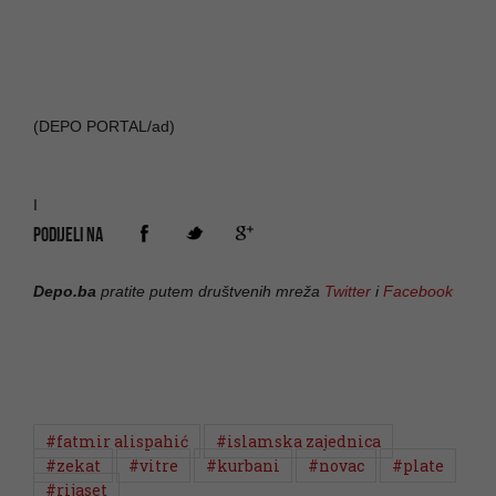
(DEPO PORTAL/ad)
I
PODIJELI NA
Depo.ba
pratite putem društvenih mreža
Twitter
i
Facebook
#fatmir alispahić
#islamska zajednica
#zekat
#vitre
#kurbani
#novac
#plate
#rijaset