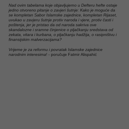
Nad ovim tabelama koje objavljujemo u Defteru hefte ostaje
jedno otvoreno pitanje o zavjeri šutnje: Kako je moguće da
se kompletan Sabor Islamske zajednice, kompletan Rijaset,
uvukao u zavjeru šutnje protiv naroda i vjere, protiv časti i
poštenja, jer je pristao da od naroda sakriva ove
skandalozne i sramne činjenice o pljačkanju sredstava od
zekata, vitara i kurbana, o pljačkanju hadžija, o rasipništvu i
finansijskim malverzacijama?
Vrijeme je za reformu i povratak Islamske zajednice
narodnim interesima
! - poručuje Fatmir Alispahić