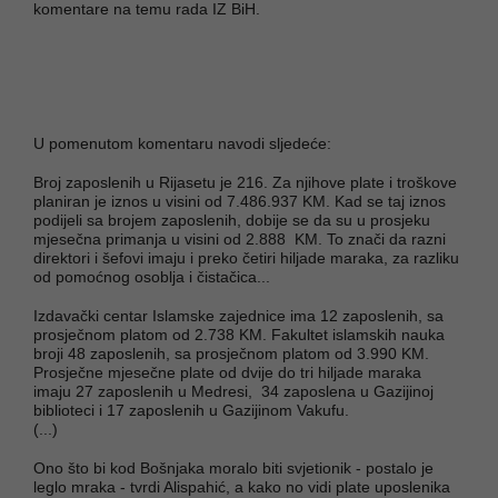
komentare na temu rada IZ BiH.
U pomenutom komentaru navodi sljedeće:
Broj zaposlenih u Rijasetu je 216. Za njihove plate i troškove
planiran je iznos u visini od 7.486.937 KM. Kad se taj iznos
podijeli sa brojem zaposlenih, dobije se da su u prosjeku
mjesečna primanja u visini od 2.888 KM. To znači da razni
direktori i šefovi imaju i preko četiri hiljade maraka, za razliku
od pomoćnog osoblja i čistačica...
Izdavački centar Islamske zajednice ima 12 zaposlenih, sa
prosječnom platom od 2.738 KM. Fakultet islamskih nauka
broji 48 zaposlenih, sa prosječnom platom od 3.990 KM.
Prosječne mjesečne plate od dvije do tri hiljade maraka
imaju 27 zaposlenih u Medresi, 34 zaposlena u Gazijinoj
biblioteci i 17 zaposlenih u Gazijinom Vakufu.
(...)
Ono što bi kod Bošnjaka moralo biti svjetionik - postalo je
leglo mraka - tvrdi Alispahić, a kako no vidi plate uposlenika