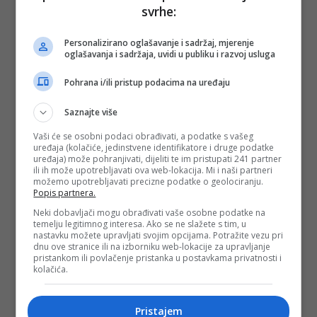
svrhe:
Personalizirano oglašavanje i sadržaj, mjerenje
oglašavanja i sadržaja, uvidi u publiku i razvoj usluga
Pohrana i/ili pristup podacima na uređaju
Saznajte više
Vaši će se osobni podaci obrađivati, a podatke s vašeg
uređaja (kolačiće, jedinstvene identifikatore i druge podatke
uređaja) može pohranjivati, dijeliti te im pristupati 241 partner
ili ih može upotrebljavati ova web-lokacija. Mi i naši partneri
možemo upotrebljavati precizne podatke o geolociranju.
Popis partnera.
Neki dobavljači mogu obrađivati vaše osobne podatke na
temelju legitimnog interesa. Ako se ne slažete s tim, u
nastavku možete upravljati svojim opcijama. Potražite vezu pri
dnu ove stranice ili na izborniku web-lokacije za upravljanje
pristankom ili povlačenje pristanka u postavkama privatnosti i
kolačića.
Pristajem