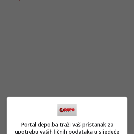
Portal depo.ba traži vaš pristanak za
upotrebu vaših ličnih podataka u sljedeće