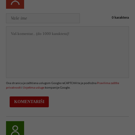
0
karaktera
Ova stranica je zaštićena uslugom Google reCAPTCHA te je podložna
Pravilima zaštite
privatnosti
i
Uvjetima usluge
kompanije Google.