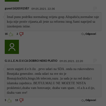
guest1620592587
09.05.2021. 22:36
Imaš punu podršku normalnog svijeta gosp.Alispahiću,normalne raje
koja nije protiv rijaseta,ali jeste za reformu istog.Sami naprijed sa
iznošenjem istine.
Odgovori
16
2
G.U.L.E.N.O.V.CA DOBRO NEKO PLATIO
09.05.2021. 22:20
neces uspjeti d.e.b.ilu ..prvo udari na SDA..onda na rukovodstvo
Bosnjaka generalno..onda udari na sve sto je
Bosnajcko(hifa,bingo,bh telecom,oazu..)a sada je na red dosla i
islamska zajednica..BEJTULMALU NE MOZETE NISTA
prokletnici,dzaba vam botovanje, dzaba vam spam...vl.a.h.a.d.ijo,
dzaba vam sve!
Odgovori
5
13