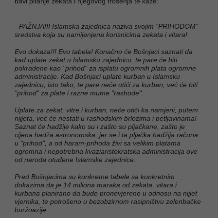
bavi pitanje zekata i njegovog trošenja te kaže:
-
PAŽNJA!!! Islamska zajednica naziva svojim "PRIHODOM"
sredstva koja su namijenjena korisnicima zekata i vitara!
Evo dokaza!!! Evo tabela! Konačno će Bošnjaci saznati da
kad uplate zekat u Islamsku zajednicu, te pare će biti
pokradene kao "prihod" za isplatu ogromnih plata ogromne
administracije. Kad Bošnjaci uplate kurban u Islamsku
zajednicu, isto tako, te pare neće otići za kurban, već će biti
"prihod" za plate i razne mutne "rashode".
Uplate za zekat, vitre i kurban, neće otići ka namjeni, putem
nijjeta, već će nestati u rashodskim brlozima i petljavinama!
Saznat će hadžije kako su i zašto su pljačkane, zašto je
cijena hadža astronomska, jer se i ta pljačka hadžija računa
u "prihod", a od haram-prihoda živi sa velikim platama
ogromna i nepotrebna kvaziaristokratska administracija ove
od naroda otuđene Islamske zajednice.
Pred Bošnjacima su konkretne tabele sa konkretnim
dokazima da je 14 miliona maraka od zekata, vitara i
kurbana planirano da bude pronevjereno u odnosu na nijjet
vjernika, te potrošeno u bezobzirnom rasipništvu zelenbačke
buržoazije.