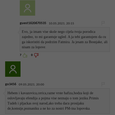
guest1620670535
10.05.2021. 20:15
Evo, ja imam vise skole nego cijela tvoja porodica
zajedno, to mi garantuje ugled. A ja tebi garantujem da cu
ga iskoristiti da podrzim Fatmira. Ja jesam za Bosnjake, ali
nisam za lopove.
7
0
go3456
09.05.2021. 20:00
Hebem i kavazovica,cerica,razne vrste hafiza,hodza koji de
oslovljavaju efendija a pojma vise neznaju o tom jeziku.Primis
Tudeh i pljackas svoj narod,ako treba dacu prosijaku
de,komsije,poznaniku a ne ko za nostri PM-ina lopovska.