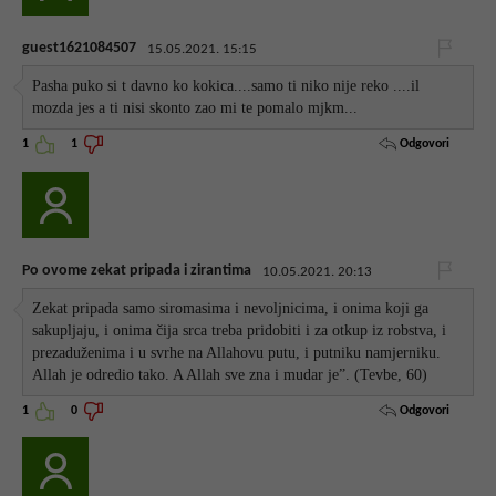
guest1621084507
15.05.2021. 15:15
Pasha puko si t davno ko kokica....samo ti niko nije reko ....il
mozda jes a ti nisi skonto zao mi te pomalo mjkm...
Odgovori
1
1
Po ovome zekat pripada i zirantima
10.05.2021. 20:13
Zekat pripada samo siromasima i nevoljnicima, i onima koji ga
sakupljaju, i onima čija srca treba pridobiti i za otkup iz robstva, i
prezaduženima i u svrhe na Allahovu putu, i putniku namjerniku.
Allah je odredio tako. A Allah sve zna i mudar je”. (Tevbe, 60)
Odgovori
1
0