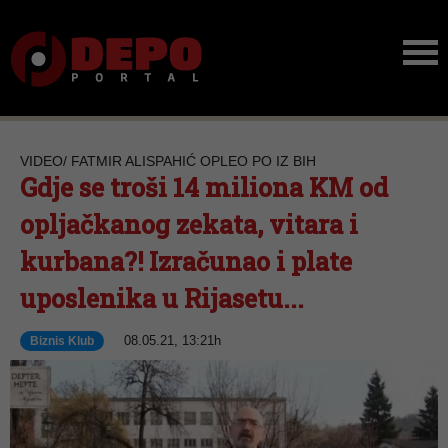
VIDEO/ FATMIR ALISPAHIĆ OPLEO PO IZ BIH
Gdje se troši 14 miliona KM od
opljačkanog zekata, vitara i
kurbana?! Izračunao i plate
uposlenika u Rijasetu...
08.05.21, 13:21h
Biznis Klub