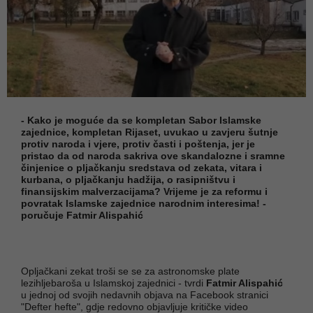
- Kako je moguće da se kompletan Sabor Islamske
zajednice, kompletan Rijaset, uvukao u zavjeru šutnje
protiv naroda i vjere, protiv časti i poštenja, jer je
pristao da od naroda sakriva ove skandalozne i sramne
činjenice o pljačkanju sredstava od zekata, vitara i
kurbana, o pljačkanju hadžija, o rasipništvu i
finansijskim malverzacijama? Vrijeme je za reformu i
povratak Islamske zajednice narodnim interesima! -
poručuje Fatmir Alispahić
Opljačkani zekat troši se se za astronomske plate
lezihljebaroša u Islamskoj zajednici - tvrdi
Fatmir Alispahić
u jednoj od svojih nedavnih objava na Facebook stranici
"Defter hefte", gdje redovno objavljuje kritičke video