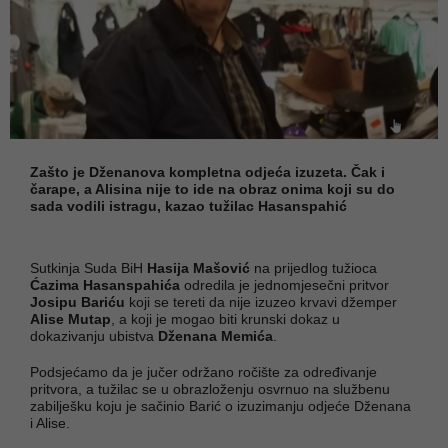
Zašto je Dženanova kompletna odjeća izuzeta. Čak i
čarape, a Alisina nije to ide na obraz onima koji su do
sada vodili istragu, kazao tužilac Hasanspahić
Sutkinja Suda BiH
Hasija Mašović
na prijedlog tužioca
Ćazima Hasanspahića
odredila je jednomjesečni pritvor
Josipu Bariću
koji se tereti da nije izuzeo krvavi džemper
Alise Mutap
, a koji je mogao biti krunski dokaz u
dokazivanju ubistva
Dženana Memića
.
Podsjećamo da je jučer održano ročište za određivanje
pritvora, a tužilac se u obrazloženju osvrnuo na službenu
zabilješku koju je sačinio Barić o izuzimanju odjeće Dženana
i Alise.