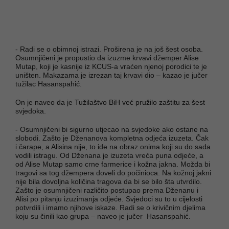
- Radi se o obimnoj istrazi. Proširena je na još šest osoba.
Osumnjičeni je propustio da izuzme krvavi džemper Alise
Mutap, koji je kasnije iz KCUS-a vraćen njenoj porodici te je
uništen. Makazama je izrezan taj krvavi dio – kazao je jučer
tužilac Hasanspahić.
On je naveo da je Tužilaštvo BiH već pružilo zaštitu za šest
svjedoka.
- Osumnjičeni bi sigurno utjecao na svjedoke ako ostane na
slobodi. Zašto je Dženanova kompletna odjeća izuzeta. Čak
i čarape, a Alisina nije, to ide na obraz onima koji su do sada
vodili istragu. Od Dženana je izuzeta vreća puna odjeće, a
od Alise Mutap samo crne farmerice i kožna jakna. Možda bi
tragovi sa tog džempera doveli do počinioca. Na kožnoj jakni
nije bila dovoljna količina tragova da bi se bilo šta utvrdilo.
Zašto je osumnjičeni različito postupao prema Dženanu i
Alisi po pitanju izuzimanja odjeće. Svjedoci su to u cijelosti
potvrdili i imamo njihove iskaze. Radi se o krivičnim djelima
koju su činili kao grupa – naveo je jučer Hasanspahić.