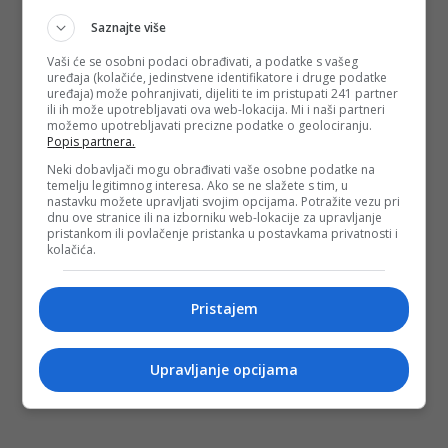
Saznajte više
Vaši će se osobni podaci obrađivati, a podatke s vašeg
uređaja (kolačiće, jedinstvene identifikatore i druge podatke
uređaja) može pohranjivati, dijeliti te im pristupati 241 partner
ili ih može upotrebljavati ova web-lokacija. Mi i naši partneri
možemo upotrebljavati precizne podatke o geolociranju.
Popis partnera.
Neki dobavljači mogu obrađivati vaše osobne podatke na
temelju legitimnog interesa. Ako se ne slažete s tim, u
nastavku možete upravljati svojim opcijama. Potražite vezu pri
dnu ove stranice ili na izborniku web-lokacije za upravljanje
pristankom ili povlačenje pristanka u postavkama privatnosti i
kolačića.
Pristajem
Upravljanje opcijama