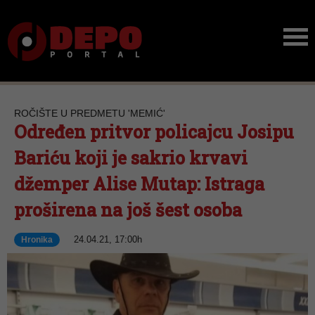
ROČIŠTE U PREDMETU 'MEMIĆ'
Određen pritvor policajcu Josipu
Bariću koji je sakrio krvavi
džemper Alise Mutap: Istraga
proširena na još šest osoba
24.04.21, 17:00h
Hronika