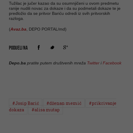
Tužilac je jučer kazao da su osumnjičeni u ovom predmetu
ranije nudili novac za dokaze i da su podmetali dokaze te je
predložio da se pritvor Bariću odredi iz svih pritvorskih
razloga.
(
Avaz.ba
, DEPO PORTAL/md)
PODIJELI NA
Depo.ba
pratite putem društvenih mreža
Twitter
i
Facebook
#Josip Barić
#dženan memić
#prikrivanje
dokaza
#alisa mutap