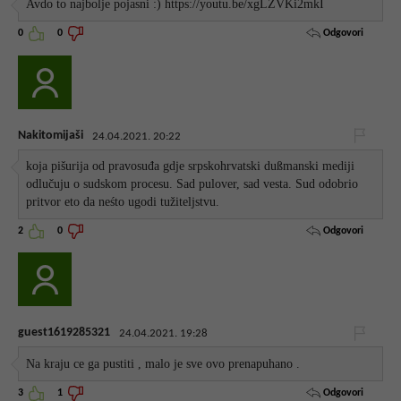
Avdo to najbolje pojasni :) https://youtu.be/xgLZVKi2mkI
Odgovori
0
0
Nakitomijaši
24.04.2021. 20:22
koja pišurija od pravosuđa gdje srpskohrvatski dußmanski mediji
odlučuju o sudskom procesu. Sad pulover, sad vesta. Sud odobrio
pritvor eto da neśto ugodi tužiteljstvu.
Odgovori
2
0
guest1619285321
24.04.2021. 19:28
Na kraju ce ga pustiti , malo je sve ovo prenapuhano .
Odgovori
3
1