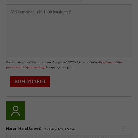
Ova stranica je zaštićena uslugom Google reCAPTCHA te je podložna
Pravilima zaštite
privatnosti
i
Uvjetima usluge
kompanije Google.
Harun Handžarević
25.04.2021. 09:04