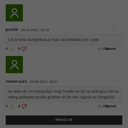
go3456
24.04.2021. 19:10
Lik je teski kompleksas,a i kuci na kriminalca sto i jeste.
Odgovori
0
0
nemam para
24.04.2021. 18:31
ne znam ali ova fotografija ovog čovjeka ne liči na policajca više na
nekog psihopatu,možda griješim ali lik tako izgleda na fotografiji.
Odgovori
3
0
PRIKAŽI JOŠ