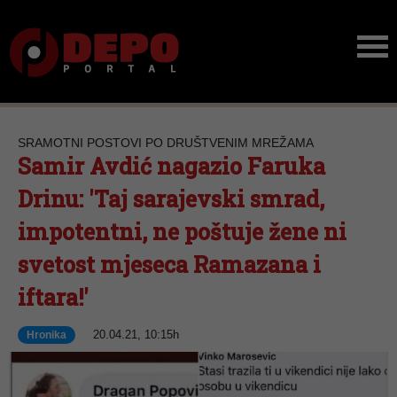
SRAMOTNI POSTOVI PO DRUŠTVENIM MREŽAMA
Samir Avdić nagazio Faruka
Drinu: 'Taj sarajevski smrad,
impotentni, ne poštuje žene ni
svetost mjeseca Ramazana i
iftara!'
20.04.21, 10:15h
Hronika