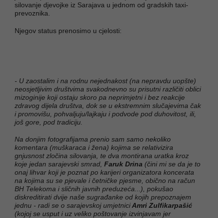
silovanje djevojke iz Sarajava u jednom od gradskih taxi-
prevoznika.
Njegov status prenosimo u cjelosti:
- U zaostalim i na rodnu nejednakost (na nepravdu uopšte)
neosjetljivim društvima svakodnevno su prisutni različiti oblici
mizoginije koji ostaju skoro pa neprimjetni i bez reakcije
zdravog dijela društva, dok se u ekstremnim slučajevima čak
i promovišu, pohvaljuju/lajkaju i podvode pod duhovitost, ili,
još gore, pod tradiciju.
Na donjim fotografijama prenio sam samo nekoliko
komentara (muškaraca i žena) kojima se relativizira
gnjusnost zločina silovanja, te dva montirana uratka kroz
koje jedan sarajevski smrad,
Faruk Drina
(čini mi se da je to
onaj lihvar koji je poznat po karijeri organizatora koncerata
na kojima su se pjevale i četničke pjesme, obično na račun
BH Telekoma i sličnih javnih preduzeća...), pokušao
diskreditirati dvije naše sugrađanke od kojih prepoznajem
jednu - radi se o sarajevskoj umjetnici
Amri Zulfikarpašić
(kojoj se usput i uz veliko poštovanje izvinjavam jer