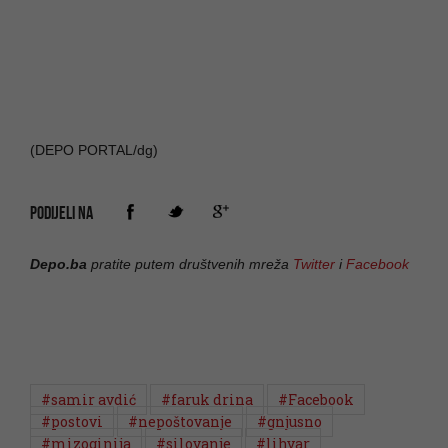
(DEPO PORTAL/dg)
PODIJELI NA
Depo.ba
pratite putem društvenih mreža
Twitter
i
Facebook
#samir avdić
#faruk drina
#Facebook
#postovi
#nepoštovanje
#gnjusno
#mizoginija
#silovanje
#lihvar