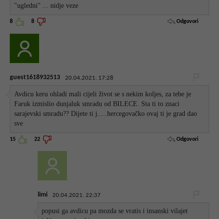
"ugledni" ... nidje veze
Odgovori
8
8
guest1618932513
20.04.2021. 17:28
Avdicu keru ohladi mali cijeli život se s nekim koljes, za tebe je
Faruk izmislio dunjaluk smradu od BILECE. Sta ti to znaci
sarajevski smradu?? Dijete ti j.....hercegovačko ovaj ti je grad dao
sve
Odgovori
15
22
limi
20.04.2021. 22:37
popusi ga avdicu pa mozda se vratis i insanski vilajet