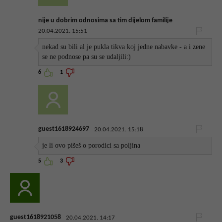
nije u dobrim odnosima sa tim dijelom familije
20.04.2021. 15:51
nekad su bili al je pukla tikva koj jedne nabavke - a i zene
se ne podnose pa su se udaljili:)
6
1
guest1618924697
20.04.2021. 15:18
je li ovo pišeš o porodici sa poljina
5
3
guest1618921058
20.04.2021. 14:17