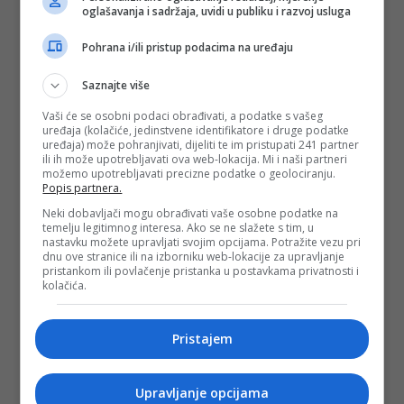
oglašavanja i sadržaja, uvidi u publiku i razvoj usluga
Pohrana i/ili pristup podacima na uređaju
Saznajte više
Vaši će se osobni podaci obrađivati, a podatke s vašeg
uređaja (kolačiće, jedinstvene identifikatore i druge podatke
uređaja) može pohranjivati, dijeliti te im pristupati 241 partner
ili ih može upotrebljavati ova web-lokacija. Mi i naši partneri
možemo upotrebljavati precizne podatke o geolociranju.
Popis partnera.
Neki dobavljači mogu obrađivati vaše osobne podatke na
temelju legitimnog interesa. Ako se ne slažete s tim, u
nastavku možete upravljati svojim opcijama. Potražite vezu pri
dnu ove stranice ili na izborniku web-lokacije za upravljanje
pristankom ili povlačenje pristanka u postavkama privatnosti i
kolačića.
Pristajem
Upravljanje opcijama