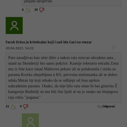
jalijasu sarajevski
4
10
Faruk Drina je kriminalac koji i sad ide Caci na mezar
20.04.2021. 14:22
Pare zaradjivao kao sitni diler a nakon rata svercao ukradena auta ,
stand na Skenderiji bio samo pokrice. Kasnije reketario estradu.Zena
mu iz fine kuce iznad Mahirove pekare ali se polakomila i otisla za
parama.Kcerka uhnjebljena u KS, pervrzna ninfomanka ali se dobro
udala.Mutan tip koji nikako da se odlijepi od losa uprkos
nakradenim parama. Onako, da nije bilo rata ostao bi bas gitarista Ž
kategorije.Roditelji su mu bili fini ljudi al on je onako sto binjegova
raja rekla "poganac"
Odgovori
21
9