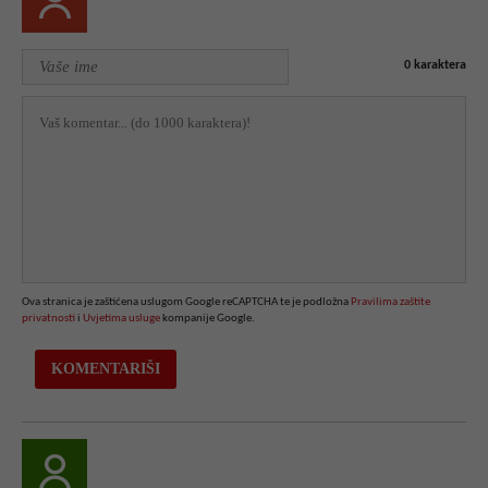
0
karaktera
Ova stranica je zaštićena uslugom Google reCAPTCHA te je podložna
Pravilima zaštite
privatnosti
i
Uvjetima usluge
kompanije Google.