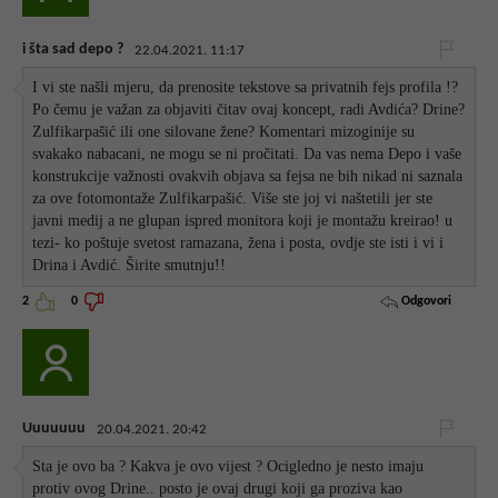
i šta sad depo ?
22.04.2021. 11:17
I vi ste našli mjeru, da prenosite tekstove sa privatnih fejs profila !?
Po čemu je važan za objaviti čitav ovaj koncept, radi Avdića? Drine?
Zulfikarpašić ili one silovane žene? Komentari mizoginije su
svakako nabacani, ne mogu se ni pročitati. Da vas nema Depo i vaše
konstrukcije važnosti ovakvih objava sa fejsa ne bih nikad ni saznala
za ove fotomontaže Zulfikarpašić. Više ste joj vi naštetili jer ste
javni medij a ne glupan ispred monitora koji je montažu kreirao! u
tezi- ko poštuje svetost ramazana, žena i posta, ovdje ste isti i vi i
Drina i Avdić. Širite smutnju!!
Odgovori
2
0
Uuuuuuu
20.04.2021. 20:42
Sta je ovo ba ? Kakva je ovo vijest ? Ocigledno je nesto imaju
protiv ovog Drine.. posto je ovaj drugi koji ga proziva kao