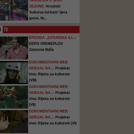
TRADICIJA U ŠPICI
SEZONE:
Hrvatski
'kukuruz-turizam' tjera
goste, Ni...
O
TV
EPIZODA „ZATURENA ILI...:
DEPO VREMEPLOV:
Zaturena Ilidža
DOKUMENTARNI WEB
SERIJAL NA...:
Projekat
Una: Rijeka sa kulturom
(VIII)
DOKUMENTARNI WEB
SERIJAL NA...:
Projekat
Una: Rijeka sa kulturom
(VII)
DOKUMENTARNI WEB
SERIJAL NA...:
Projekat
Una: Rijeka sa kulturom (VI)