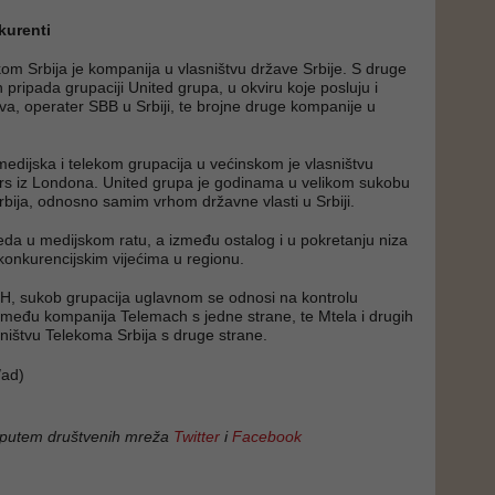
kurenti
om Srbija je kompanija u vlasništvu države Srbije. S druge
pripada grupaciji United grupa, u okviru koje posluju i
ova, operater SBB u Srbiji, te brojne druge kompanije u
edijska i telekom grupacija u većinskom je vlasništvu
rs iz Londona. United grupa je godinama u velikom sukobu
ija, odnosno samim vrhom državne vlasti u Srbiji.
eda u medijskom ratu, a između ostalog i u pokretanju niza
onkurencijskim vijećima u regionu.
BiH, sukob grupacija uglavnom se odnosi na kontrolu
između kompanija Telemach s jedne strane, te Mtela i drugih
ništvu Telekoma Srbija s druge strane.
ad)
 putem društvenih mreža
Twitter
i
Facebook