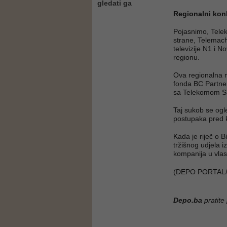
gledati ga
Regionalni kon
Pojasnimo, Telek
strane, Telemach 
televizije N1 i N
regionu.
Ova regionalna m
fonda BC Partne
sa Telekomom Srb
Taj sukob se ogl
postupaka pred k
Kada je riječ o 
tržišnog udjela 
kompanija u vlas
(DEPO PORTAL/
Depo.ba
pratite