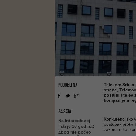
PODIJELI NA
Telekom Srbija 
strane, Telemac
posluju i televi
kompanije u re
24 SATA
Konkurencijsko v
Na Interpolovoj
postupak protiv T
listi je 10 godina:
zakona o konkure
Zbog nje počeo