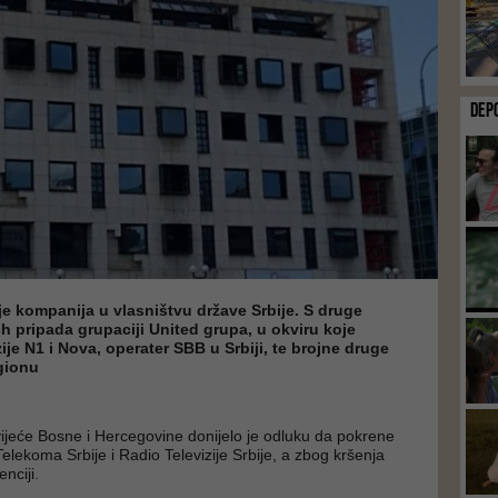
DEP
je kompanija u vlasništvu države Srbije. S druge
h pripada grupaciji United grupa, u okviru koje
zije N1 i Nova, operater SBB u Srbiji, te brojne druge
gionu
ijeće Bosne i Hercegovine donijelo je odluku da pokrene
elekoma Srbije i Radio Televizije Srbije, a zbog kršenja
nciji.