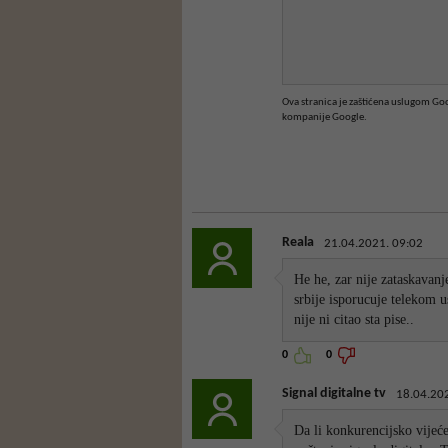
Ova stranica je zaštićena uslugom G
kompanije Google.
Reala
21.04.2021. 09:02
He he, zar nije zataskavan
srbije isporucuje telekom 
nije ni citao sta pise..
0
0
Signal digitalne tv
18.04.20
Da li konkurencijsko vijeć