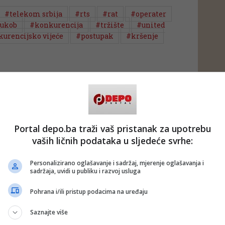
#telekom srbija
#rts
#rat
#operater
ukob
#konkurencija
#tržište
#united
urencijsko vijeće
#postupak
#kršenje
Portal depo.ba traži vaš pristanak za upotrebu
vaših ličnih podataka u sljedeće svrhe:
Personalizirano oglašavanje i sadržaj, mjerenje oglašavanja i
sadržaja, uvidi u publiku i razvoj usluga
Pohrana i/ili pristup podacima na uređaju
Saznajte više