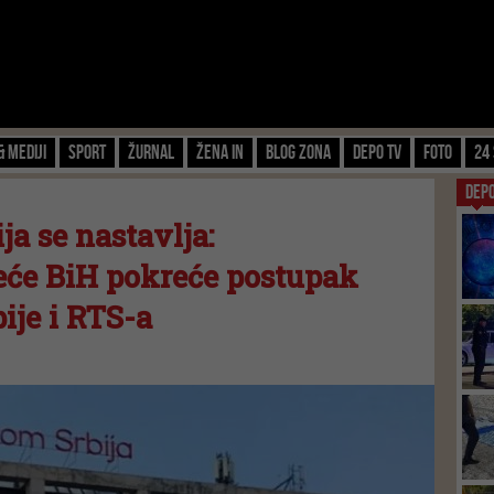
& Mediji
Sport
Žurnal
Žena IN
Blog zona
Depo TV
FOTO
24 
DEP
ja se nastavlja:
eće BiH pokreće postupak
ije i RTS-a