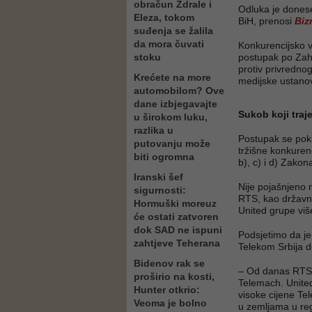
obračun Ždrale i
Odluka je donese
Eleza, tokom
BiH, prenosi
Biz
suđenja se žalila
da mora čuvati
Konkurencijsko v
stoku
postupak pо Zah
protiv privredno
Krećete na more
medijske ustanov
automobilom? Ove
dane izbjegavajte
Sukob koji tra
u širokom luku,
razlika u
Postupak se pok
putovanju može
tržišne konkurenci
biti ogromna
b), c) i d) Zakon
Iranski šef
Nije pojašnjeno 
sigurnosti:
RTS, kao državna
Hormuški moreuz
United grupe viš
će ostati zatvoren
dok SAD ne ispuni
Podsjetimo da j
zahtjeve Teherana
Telekom Srbija d
Bidenov rak se
– Od danas RTS 
proširio na kosti,
Telemach. United
Hunter otkrio:
visoke cijene Te
Veoma je bolno
u zemljama u re