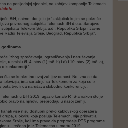
na na posljednjoj sjednici, na zahtjev kompanije Telemach
nisInfo
ijeće BiH, naime, donijelo je “zaključak kojim se pоkrеćе
tjevu privrednog subjekta Telemach BH d.o.o. Sarajevo,
g subjekata Telekom Srbija a.d., Republika Srbija i Javne
e Radio Televizija Srbije, Beograd, Republika Srbija”.
je godinama
reće “zbog sprečavanja, ograničavanja i narušavanja
je, u smislu čl. 4. stav (1) tač. b) i d) i 10. stav (2) tač. a),
a o konkurenciji.”
na šta se konkretno ovaj zahtjev odnosi. No, zna se da
 televizija, ima saradnju sa Telekomom za koju su iz
e puta tvrdili da narušava slobodnu konkurenciju.
e Telemach u BiH 2019. ugasio kanale RTS-a nakon što je
obio pravo na njihovu preprodaju u našoj zemlji.
kanali više nisu dostupni preko kablovskog operatera
 grupa, u okviru koje posluje Telemach, nije prihvatila
lekoma Srbije, koji ima pravo da preprodaje RTS programe
gionu – rečeno je iz Telemacha u martu 2019.