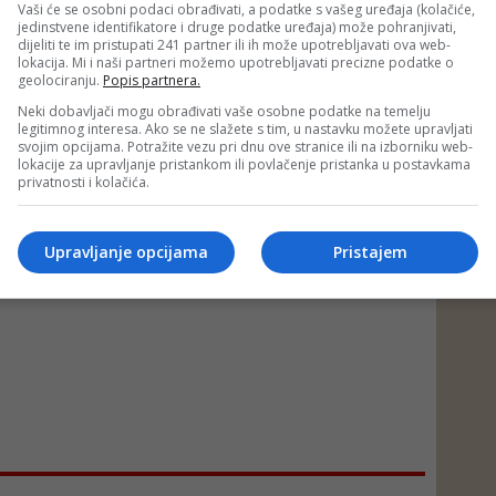
Vaši će se osobni podaci obrađivati, a podatke s vašeg uređaja (kolačiće,
jedinstvene identifikatore i druge podatke uređaja) može pohranjivati,
dijeliti te im pristupati 241 partner ili ih može upotrebljavati ova web-
lokacija. Mi i naši partneri možemo upotrebljavati precizne podatke o
geolociranju.
Popis partnera.
Neki dobavljači mogu obrađivati vaše osobne podatke na temelju
legitimnog interesa. Ako se ne slažete s tim, u nastavku možete upravljati
svojim opcijama. Potražite vezu pri dnu ove stranice ili na izborniku web-
lokacije za upravljanje pristankom ili povlačenje pristanka u postavkama
privatnosti i kolačića.
Upravljanje opcijama
Pristajem