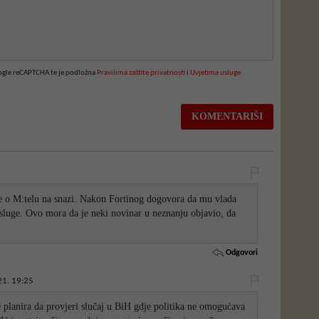
oogle reCAPTCHA te je podložna
Pravilima zaštite privatnosti
i
Uvjetima usluge
je o M:telu na snazi. Nakon Fortinog dogovora da mu vlada
usluge. Ovo mora da je neki novinar u neznanju objavio, da
Odgovori
21. 19:25
e planira da provjeri slučaj u BiH gdje politika ne omogućava