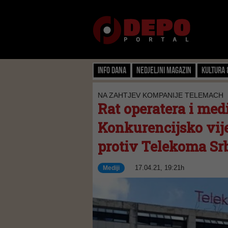
Info dana
Nedjeljni magazin
Kultura 
NA ZAHTJEV KOMPANIJE TELEMACH
Rat operatera i medi
Konkurencijsko vij
protiv Telekoma Srb
17.04.21, 19:21h
Mediji