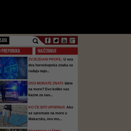
SATA
O PREPORUKA
NAJČITANIJE
ZVJEZDANI PROFIL:
U ova
dva horoskopska znaka se
rađaju najo...
OVO MORATE ZNATI:
Idete
na more? Evo kolike vas
kazne za sao...
KO ĆE BITI UPORNIJI:
Ako
se spremate na more u
Makarsku, ovo mo...