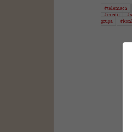
#telemach
#medij
#s
grupa
#konk