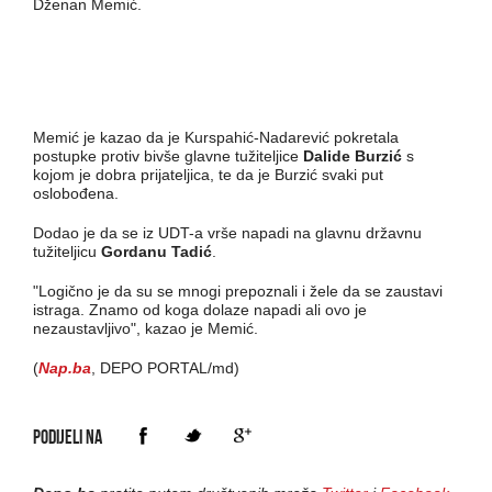
Dženan Memić.
Memić je kazao da je Kurspahić-Nadarević pokretala
postupke protiv bivše glavne tužiteljice
Dalide Burzić
s
kojom je dobra prijateljica, te da je Burzić svaki put
oslobođena.
Dodao je da se iz UDT-a vrše napadi na glavnu državnu
tužiteljicu
Gordanu Tadić
.
"Logično je da su se mnogi prepoznali i žele da se zaustavi
istraga. Znamo od koga dolaze napadi ali ovo je
nezaustavljivo", kazao je Memić.
(
Nap.ba
, DEPO PORTAL/md)
PODIJELI NA