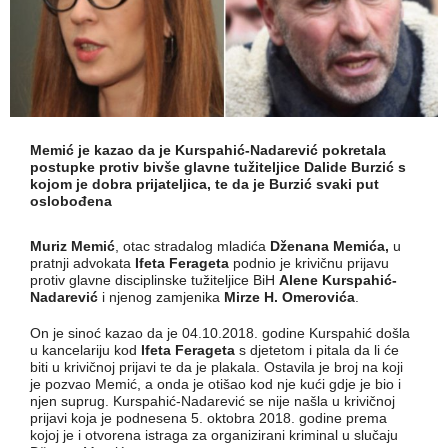
Memić je kazao da je Kurspahić-Nadarević pokretala
postupke protiv bivše glavne tužiteljice Dalide Burzić s
kojom je dobra prijateljica, te da je Burzić svaki put
oslobođena
Muriz Memić
, otac stradalog mladića
Dženana Memića,
u
pratnji advokata
Ifeta Ferageta
podnio je krivičnu prijavu
protiv glavne disciplinske tužiteljice BiH
Alene Kurspahić-
Nadarević
i njenog zamjenika
Mirze H. Omerovića
.
On je sinoć kazao da je 04.10.2018. godine Kurspahić došla
u kancelariju kod
Ifeta Ferageta
s djetetom i pitala da li će
biti u krivičnoj prijavi te da je plakala. Ostavila je broj na koji
je pozvao Memić, a onda je otišao kod nje kući gdje je bio i
njen suprug. Kurspahić-Nadarević se nije našla u krivičnoj
prijavi koja je podnesena 5. oktobra 2018. godine prema
kojoj je i otvorena istraga za organizirani kriminal u slučaju