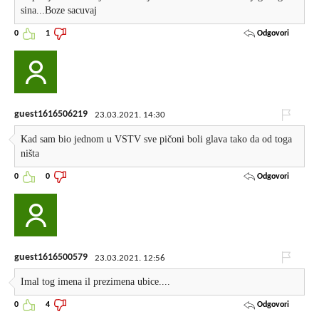
sina...Boze sacuvaj
Odgovori
0
1
guest1616506219
23.03.2021. 14:30
Kad sam bio jednom u VSTV sve pičoni boli glava tako da od toga
ništa
Odgovori
0
0
guest1616500579
23.03.2021. 12:56
Imal tog imena il prezimena ubice....
Odgovori
0
4