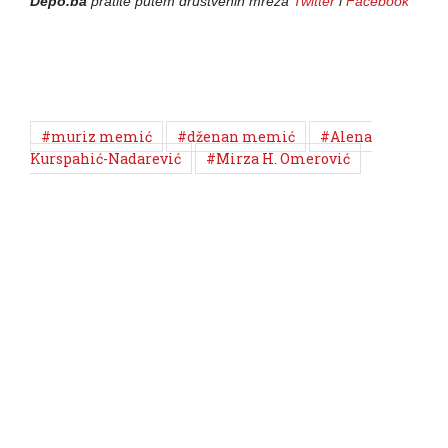
Depo.ba
pratite putem društvenih mreža
Twitter
i
Facebook
#muriz memić
#dženan memić
#Alena
Kurspahić-Nadarević
#Mirza H. Omerović