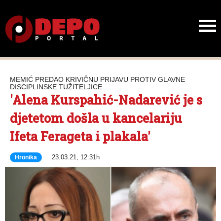
MEMIĆ PREDAO KRIVIČNU PRIJAVU PROTIV GLAVNE
DISCIPLINSKE TUŽITELJICE
'Alena Kurspahić-Nadarević je s
djetetom došla u kancelariju
Ifeta Ferageta i plakala'
23.03.21, 12:31h
Hronika