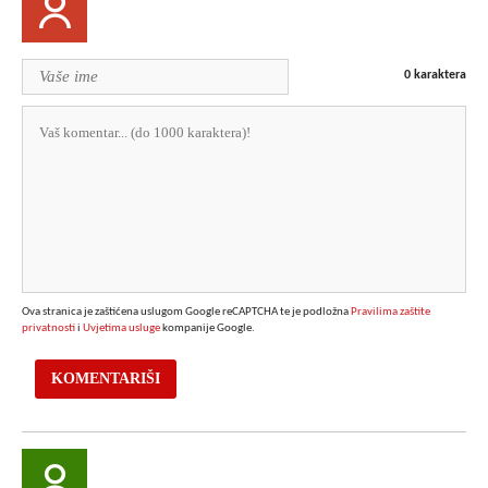
0
karaktera
Ova stranica je zaštićena uslugom Google reCAPTCHA te je podložna
Pravilima zaštite
privatnosti
i
Uvjetima usluge
kompanije Google.