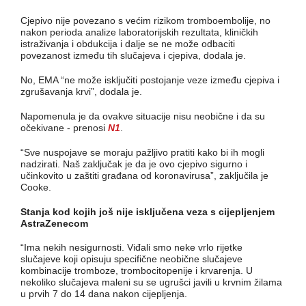
Cjepivo nije povezano s većim rizikom tromboembolije, no
nakon perioda analize laboratorijskih rezultata, kliničkih
istraživanja i obdukcija i dalje se ne može odbaciti
povezanost između tih slučajeva i cjepiva, dodala je.
No, EMA “ne može isključiti postojanje veze između cjepiva i
zgrušavanja krvi”, dodala je.
Napomenula je da ovakve situacije nisu neobične i da su
očekivane - prenosi
N1
.
“Sve nuspojave se moraju pažljivo pratiti kako bi ih mogli
nadzirati. Naš zaključak je da je ovo cjepivo sigurno i
učinkovito u zaštiti građana od koronavirusa”, zaključila je
Cooke.
Stanja kod kojih još nije isključena veza s cijepljenjem
AstraZenecom
“Ima nekih nesigurnosti. Viđali smo neke vrlo rijetke
slučajeve koji opisuju specifične neobične slučajeve
kombinacije tromboze, trombocitopenije i krvarenja. U
nekoliko slučajeva maleni su se ugrušci javili u krvnim žilama
u prvih 7 do 14 dana nakon cijepljenja.