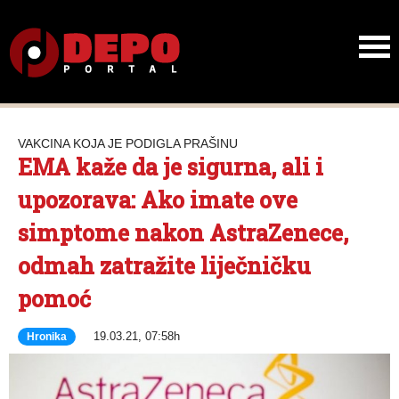
VAKCINA KOJA JE PODIGLA PRAŠINU
EMA kaže da je sigurna, ali i
upozorava: Ako imate ove
simptome nakon AstraZenece,
odmah zatražite liječničku
pomoć
19.03.21, 07:58h
Hronika