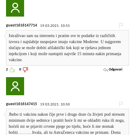
guest1616147714
19.03.2021. 10:55
Istraživao sam na internetu i pratim sve te podatke iz različitih
izvora i najslabije nuspojave imaju vakcine Moderne. U najgorem
slučaju se može dobiti afilaktički šok koji se rješava jednom
injekcijom i koji može nastupiti najviše 15 minuta nakin primanja
vakcine.
Odgovori
2
0
guest1616147415
19.03.2021. 10:50
Jhebo ti vakcinu nakon čije prve i druge doze ću živjeti pod stresom
minimum dvije sedmice i pratiti hoće li mi se ohladiti ruka ili noga,
hoćeli mi se pijaviti crvene pjege po tijelu, hoće li me stomak
boliti............hvala, ali tu AstraZeneca vakcinu ne primam. Dosta