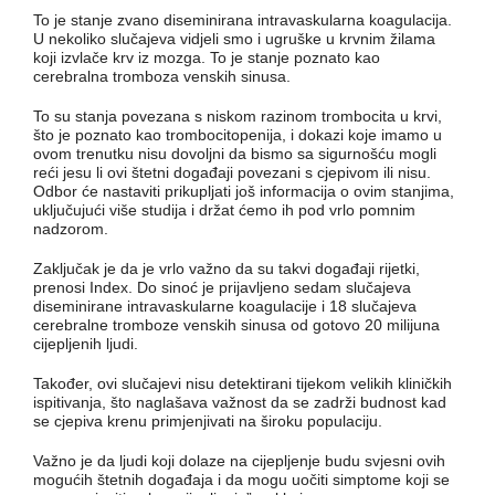
To je stanje zvano diseminirana intravaskularna koagulacija.
U nekoliko slučajeva vidjeli smo i ugruške u krvnim žilama
koji izvlače krv iz mozga. To je stanje poznato kao
cerebralna tromboza venskih sinusa.
To su stanja povezana s niskom razinom trombocita u krvi,
što je poznato kao trombocitopenija, i dokazi koje imamo u
ovom trenutku nisu dovoljni da bismo sa sigurnošću mogli
reći jesu li ovi štetni događaji povezani s cjepivom ili nisu.
Odbor će nastaviti prikupljati još informacija o ovim stanjima,
uključujući više studija i držat ćemo ih pod vrlo pomnim
nadzorom.
Zaključak je da je vrlo važno da su takvi događaji rijetki,
prenosi Index. Do sinoć je prijavljeno sedam slučajeva
diseminirane intravaskularne koagulacije i 18 slučajeva
cerebralne tromboze venskih sinusa od gotovo 20 milijuna
cijepljenih ljudi.
Također, ovi slučajevi nisu detektirani tijekom velikih kliničkih
ispitivanja, što naglašava važnost da se zadrži budnost kad
se cjepiva krenu primjenjivati na široku populaciju.
Važno je da ljudi koji dolaze na cijepljenje budu svjesni ovih
mogućih štetnih događaja i da mogu uočiti simptome koji se