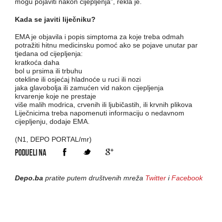
mogu pojaviti nakon cijepljenja”, rekla je.
Kada se javiti liječniku?
EMA je objavila i popis simptoma za koje treba odmah
potražiti hitnu medicinsku pomoć ako se pojave unutar par
tjedana od cijepljenja:
kratkoća daha
bol u prsima ili trbuhu
otekline ili osjećaj hladnoće u ruci ili nozi
jaka glavobolja ili zamućen vid nakon cijepljenja
krvarenje koje ne prestaje
više malih modrica, crvenih ili ljubičastih, ili krvnih plikova
Liječnicima treba napomenuti informaciju o nedavnom
cijepljenju, dodaje EMA.
(N1, DEPO PORTAL/mr)
PODIJELI NA
Depo.ba
pratite putem društvenih mreža
Twitter
i
Facebook