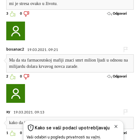
mi je stresa ovako u životu.
Odgovori
3
0
bosanac2
19.03.2021. 09:21
Ma da sta farmaceutskoj mafiji znaci smrt milion ljudi u odnosu na
milijardu dolara krvavog novca zarade.
Odgovori
2
0
xy
19.03.2021. 09:13
kako da imam simptome kad nema vakcina ?
Odgovori
1
0