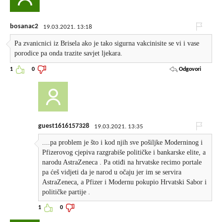
bosanac2
19.03.2021. 13:18
Pa zvanicnici iz Brisela ako je tako sigurna vakcinisite se vi i vase
porodice pa onda trazite savjet ljekara.
Odgovori
1
0
guest1616157328
19.03.2021. 13:35
....pa problem je što i kod njih sve pošiljke Moderninog i
Pfizerovog cjepiva razgrabiše političke i bankarske elite, a
narodu AstraZeneca . Pa otiđi na hrvatske recimo portale
pa ćeš vidjeti da je narod u očaju jer im se servira
AstraZeneca, a Pfizer i Modernu pokupio Hrvatski Sabor i
političke partije .
1
0