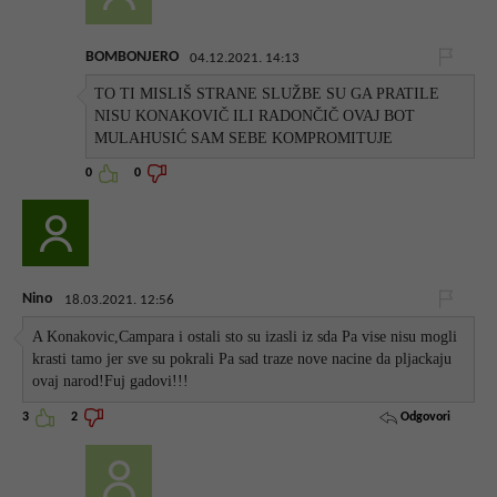
BOMBONJERO
04.12.2021. 14:13
TO TI MISLIŠ STRANE SLUŽBE SU GA PRATILE
NISU KONAKOVIČ ILI RADONČIČ OVAJ BOT
MULAHUSIĆ SAM SEBE KOMPROMITUJE
0
0
Nino
18.03.2021. 12:56
A Konakovic,Campara i ostali sto su izasli iz sda Pa vise nisu mogli
krasti tamo jer sve su pokrali Pa sad traze nove nacine da pljackaju
ovaj narod!Fuj gadovi!!!
Odgovori
3
2