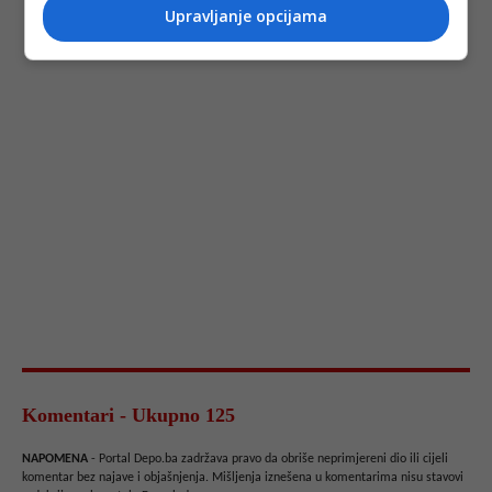
Upravljanje opcijama
Komentari - Ukupno 125
NAPOMENA
- Portal Depo.ba zadržava pravo da obriše neprimjereni dio ili cijeli
komentar bez najave i objašnjenja. Mišljenja iznešena u komentarima nisu stavovi