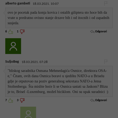
alberto gambeti
18.03.2021. 10:07
ovo je pocetak pada konja kovica i ostalih giliptera sto hoce bih da
vrate u predratno ovisno stanje drzave bih i od itocnih i od zapadnih
susjeda.
Odgovori
6
1
SuljoBeg
18.03.2021. 07:28
"bliskog saradnika Osmana Mehmedagića Osmice, direktora OSA-
e," Čitam, ovih dana Osmica boravi u sjedištu NATO-a u Briselu
gdje je otputovao na poziv generalnog sekretara NATO-a Jensa
Stoltenberga. Šta mislite hoće li se Osmica sastati sa Jaskom? Blizu
je to, Brisel -Luxemburg, možeš biciklom. Oni su upak suradnici :)
Odgovori
7
3