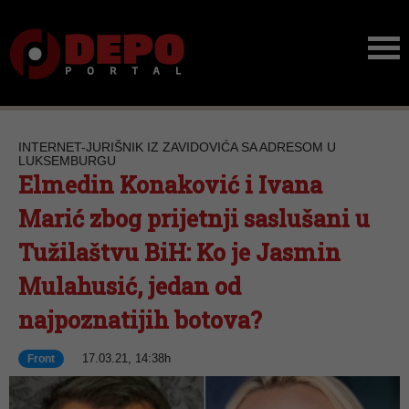
INTERNET-JURIŠNIK IZ ZAVIDOVIĆA SA ADRESOM U
LUKSEMBURGU
Elmedin Konaković i Ivana
Marić zbog prijetnji saslušani u
Tužilaštvu BiH: Ko je Jasmin
Mulahusić, jedan od
najpoznatijih botova?
17.03.21, 14:38h
Front