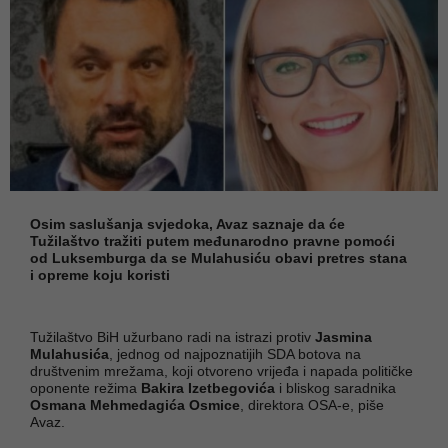
Osim saslušanja svjedoka, Avaz saznaje da će
Tužilaštvo tražiti putem međunarodno pravne pomoći
od Luksemburga da se Mulahusiću obavi pretres stana
i opreme koju koristi
Tužilaštvo BiH užurbano radi na istrazi protiv
Jasmina
Mulahusića
, jednog od najpoznatijih SDA botova na
društvenim mrežama, koji otvoreno vrijeđa i napada političke
oponente režima
Bakira Izetbegovića
i bliskog saradnika
Osmana Mehmedagića Osmice
, direktora OSA-e, piše
Avaz.