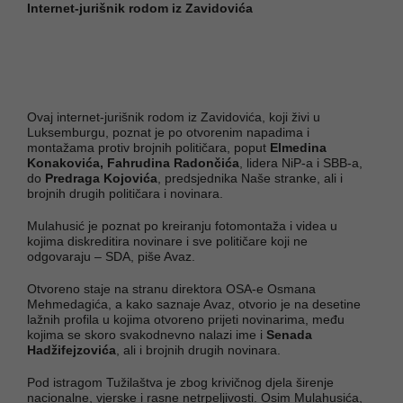
Internet-jurišnik rodom iz Zavidovića
Ovaj internet-jurišnik rodom iz Zavidovića, koji živi u
Luksemburgu, poznat je po otvorenim napadima i
montažama protiv brojnih političara, poput
Elmedina
Konakovića, Fahrudina Radončića
, lidera NiP-a i SBB-a,
do
Predraga Kojovića
, predsjednika Naše stranke, ali i
brojnih drugih političara i novinara.
Mulahusić je poznat po kreiranju fotomontaža i videa u
kojima diskreditira novinare i sve političare koji ne
odgovaraju – SDA, piše Avaz.
Otvoreno staje na stranu direktora OSA-e Osmana
Mehmedagića, a kako saznaje Avaz, otvorio je na desetine
lažnih profila u kojima otvoreno prijeti novinarima, među
kojima se skoro svakodnevno nalazi ime i
Senada
Hadžifejzovića
, ali i brojnih drugih novinara.
Pod istragom Tužilaštva je zbog krivičnog djela širenje
nacionalne, vjerske i rasne netrpeljivosti. Osim Mulahusića,