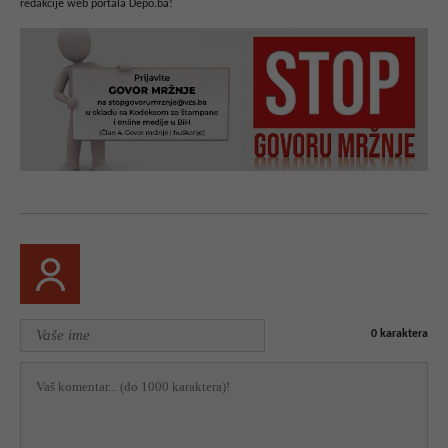
redakcije web portala Depo.ba!
0
karaktera