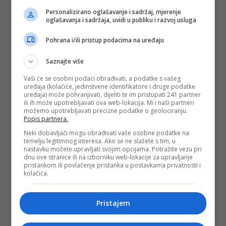
Personalizirano oglašavanje i sadržaj, mjerenje
oglašavanja i sadržaja, uvidi u publiku i razvoj usluga
Pohrana i/ili pristup podacima na uređaju
Saznajte više
Vaši će se osobni podaci obrađivati, a podatke s vašeg
uređaja (kolačiće, jedinstvene identifikatore i druge podatke
uređaja) može pohranjivati, dijeliti te im pristupati 241 partner
ili ih može upotrebljavati ova web-lokacija. Mi i naši partneri
možemo upotrebljavati precizne podatke o geolociranju.
Popis partnera.
Neki dobavljači mogu obrađivati vaše osobne podatke na
temelju legitimnog interesa. Ako se ne slažete s tim, u
nastavku možete upravljati svojim opcijama. Potražite vezu pri
dnu ove stranice ili na izborniku web-lokacije za upravljanje
pristankom ili povlačenje pristanka u postavkama privatnosti i
kolačića.
Pristajem