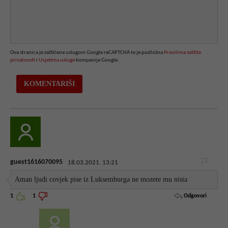
Ova stranica je zaštićena uslugom Google reCAPTCHA te je podložna
Pravilima zaštite
privatnosti
i
Uvjetima usluge
kompanije Google.
guest1616070095
18.03.2021. 13:21
Aman ljudi covjek pise iz Luksemburga ne mozete mu nista
Odgovori
1
1