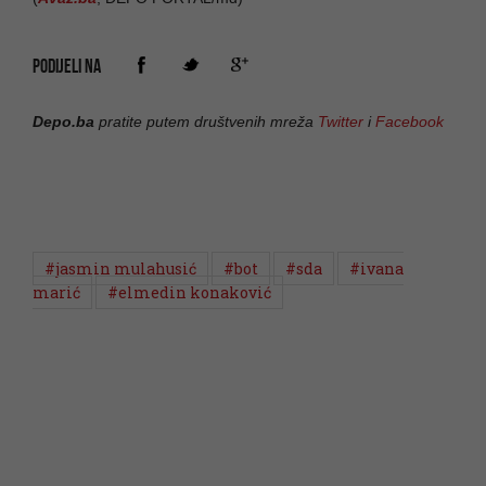
PODIJELI NA
Depo.ba
pratite putem društvenih mreža
Twitter
i
Facebook
#jasmin mulahusić
#bot
#sda
#ivana
marić
#elmedin konaković