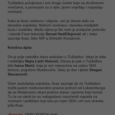
Tužilaštvo provjerava i sve druge osobe koje na društvenim
mrežama, a povezane su s njim, javno vrijeđaju i napadaju
novinare.
Kako je Avaz nedavno i objavio, već je iskaze dalo na
desetine svjedoka. Mahom novinara i vlasnika medijskih
kuća i urednika. Među njima je što nam je prekjučer potvrdio
i vlasnik Face televizije
Senad Hadžifejzović
ali i, kako
saznaje Avaz, lider NIP-a Elmedin Konaković.
Krivična djela
On je prije nekoliko dana saslušan u Tužilaštvu. Iskaz je dala
i rediteljka
Nejra Latić Hulusić.
Danas je pak u Tužilaštvu
bila
Ivana Marić
, koja je već mjesecima na udaru SDA
botova, pogotovo Mulahusića. Iskaz je dao i ljekar
Dragan
Stevanović
.
Osim saslušanja svjedoka, Avaz saznaje da će Tužilaštvo
tražiti putem međunarodno pravne pomoći od Luksemburga
da se Mulahusiću obavi pretres stana i opreme koju koristi.
Tu će se otkriti ko su nalogodavci naručenih napada na
novinare i političare koji nisu po mjeri SDA i vrh ove stranke,
piše Avaz.
(
Avaz.ba
, DEPO PORTAL/md)