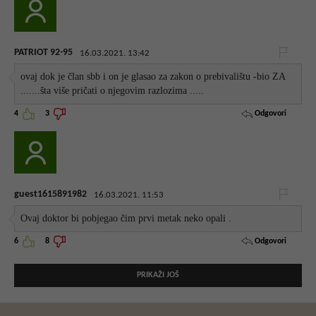
PATRIOT 92-95
16.03.2021. 13:42
ovaj dok je član sbb i on je glasao za zakon o prebivalištu -bio ZA
.......šta više pričati o njegovim razlozima .....
Odgovori
4
3
guest1615891982
16.03.2021. 11:53
Ovaj doktor bi pobjegao čim prvi metak neko opali .
Odgovori
6
8
PRIKAŽI JOŠ