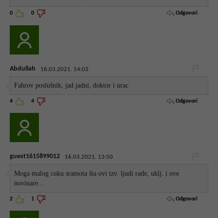
Odgovori
0
0
Abdullah
16.03.2021. 14:03
Fahrov poslušnik, jad jadni, doktor i urac
Odgovori
4
4
guest1615899012
16.03.2021. 13:50
Moga malog cuku sramota šta ovi tzv. ljudi rade, uklj. i ove
novinare...
Odgovori
2
1