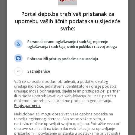
Portal depo.ba traži vaš pristanak za
upotrebu vaših ličnih podataka u sljedeće
svrhe:
Personalizirano oglašavanje i sadržaj, mjerenje
oglašavanja i sadržaja, uvidi u publiku i razvoj usluga
Pohrana i/ili pristup podacima na uređaju
Saznajte više
Vaši će se osobni podaci obrađivati, a podatke s vašeg
uređaja (kolačiće, jedinstvene identifikatore i druge podatke
uređaja) može pohranjivati, dijeliti te im pristupati 241 partner
ili ih može upotrebljavati ova web-lokacija. Mi i naši partneri
možemo upotrebljavati precizne podatke o geolociranju.
Popis partnera.
Neki dobavljači mogu obrađivati vaše osobne podatke na
temelju legitimnog interesa. Ako se ne slažete s tim, u
nastavku možete upravljati svojim opcijama. Potražite vezu pri
dnu ove stranice ili na izborniku web-lokacije za upravljanje
pristankom ili povlačenje pristanka u postavkama privatnosti i