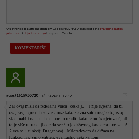
Ova stranica je zaštićena uslugom Google reCAPTCHA te je podložna
Pravilima zaštite
privatnosti
i
Uvjetima usluge
kompanije Google.
guest1615920720
16.03.2021. 19:52
Zar ovaj misli da federalna vlada "češka j..." i nije svjesna, da bi
ovaj savjetujući da se vakciniše kako ko zna sutra mogao toj istoj
vladi nabiti na nos da se moralo uraditi kako je on "savjetovao", ali
to je više u funkciji one da sve što je državnog karaktera - ne valja!
A sve to u funkciji Draganovoj i Miloradovom da država ne
funkcionira, samo entiteti, eventualno neki kantoni.