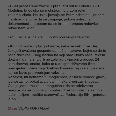
- Cijeli proces smo završili i prepustili odluku Vladi F BiH.
Međutim, ta odluka se u ekstremno brzom roku
zakomplicirala. Na uslovljavanja ne želim pristajati , jer sam
insistirao na tome da se , najprije, pribavi potrebna
dokumentacija, a potom da se krene u proces nabavke -
rekao nam je on.
Prof. Kacila je, na kraju, uputio poruku građanima:
- Ko god može i gdje god može, neka se vakciniše. Jer,
čekajući uvaženu gospodu da nešto naprave, bojim se da to
neće dočekati. Zbog načina na koji rade i kako rade, stičem
dojam ili da ne znaju ili ne žele biti uključeni u proces 24
sata dnevno, onako, kako to u drugim državama čine
predsjednici vlada, koji direktno komuniciraju sa subjektima
koji se bave proizvodnjom vakcina.
Nažalost, mi nemamo tu mogućnost, jer naše vodeće glave,
jednostavno, pokušavaju da im neko drugi završi posao.
Ovo je jedno rasulo i nemogućnost da se adekvatno
reaguje, da se povuku promptni i direktni potezi, a samo s
jednim ciljem - zaštite stanovništva Federacije BiH - potcrtao
je on.
(
Avaz
/DEPO PORTAL/ad)