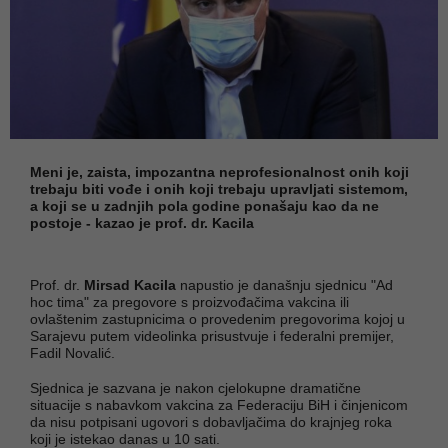
Meni je, zaista, impozantna neprofesionalnost onih koji
trebaju biti vođe i onih koji trebaju upravljati sistemom,
a koji se u zadnjih pola godine ponašaju kao da ne
postoje - kazao je prof. dr. Kacila
Prof. dr.
Mirsad Kacila
napustio je današnju sjednicu "Ad
hoc tima" za pregovore s proizvođačima vakcina ili
ovlaštenim zastupnicima o provedenim pregovorima kojoj u
Sarajevu putem videolinka prisustvuje i federalni premijer,
Fadil Novalić.
Sjednica je sazvana je nakon cjelokupne dramatične
situacije s nabavkom vakcina za Federaciju BiH i činjenicom
da nisu potpisani ugovori s dobavljačima do krajnjeg roka
koji je istekao danas u 10 sati.