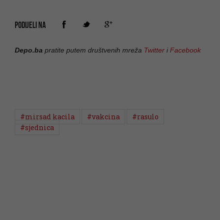
PODIJELI NA
Depo.ba
pratite putem društvenih mreža
Twitter
i
Facebook
#mirsad kacila
#vakcina
#rasulo
#sjednica