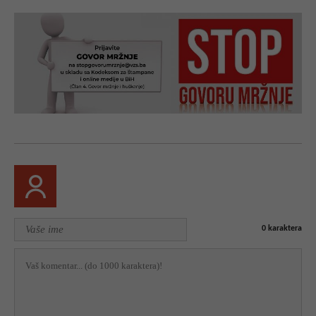
0
karaktera