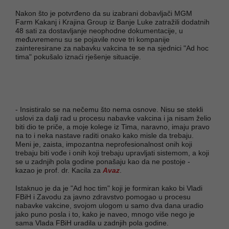
Nakon što je potvrđeno da su izabrani dobavljači MGM
Farm Kakanj i Krajina Group iz Banje Luke zatražili dodatnih
48 sati za dostavljanje neophodne dokumentacije, u
međuvremenu su se pojavile nove tri kompanije
zainteresirane za nabavku vakcina te se na sjednici "Ad hoc
tima" pokušalo iznaći rješenje situacije.
- Insistiralo se na nečemu što nema osnove. Nisu se stekli
uslovi za dalji rad u procesu nabavke vakcina i ja nisam želio
biti dio te priče, a moje kolege iz Tima, naravno, imaju pravo
na to i neka nastave raditi onako kako misle da trebaju.
Meni je, zaista, impozantna neprofesionalnost onih koji
trebaju biti vođe i onih koji trebaju upravljati sistemom, a koji
se u zadnjih pola godine ponašaju kao da ne postoje -
kazao je prof. dr. Kacila za
Avaz
.
Istaknuo je da je "Ad hoc tim" koji je formiran kako bi Vladi
FBiH i Zavodu za javno zdravstvo pomogao u procesu
nabavke vakcine, svojom ulogom u samo dva dana uradio
jako puno posla i to, kako je naveo, mnogo više nego je
sama Vlada FBiH uradila u zadnjih pola godine.