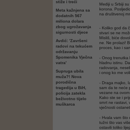
stiže i treći
Mediji u Srbiji s
korona. Posljedi
Meta kažnjena sa
na društvenoj m
dodatnih 567
miliona dolara
zbog ugrožavanja
- Koliko god da 
sigurnosti djece
stvari se ne mož
Misliš, biće dovo
Avdić: 'Završeni
ne. Ne prolazi! Bo
radovi na tekućem
proces, kao i sam
održavanju
Spomenika Vječna
- Onog trenutka 
vatra'
hladnu istinu. Da
radovanja, neseb
Supruga ubila
i onog ko me voli
muža?! Nova
porodična
- Draga majko, Ia
tragedija u BiH,
sam da te neće p
vezane na ovom s
policija zatekla
Kako ste se i pri
beživotno tijelo
smrt ne rastavi, v
muškarca
vječnosti ostanet
- Hvala vam što
tužni što vas viš
ostavili toliko l