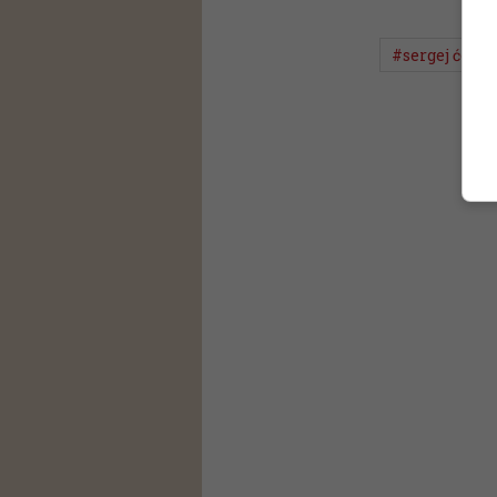
#sergej ćetko