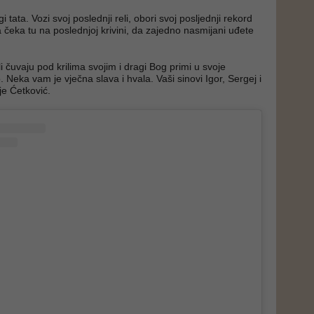
i tata. Vozi svoj poslednji reli, obori svoj posljednji rekord
a čeka tu na poslednjoj krivini, da zajedno nasmijani uđete
 čuvaju pod krilima svojim i dragi Bog primi u svoje
Neka vam je vječna slava i hvala. Vaši sinovi Igor, Sergej i
je Ćetković.