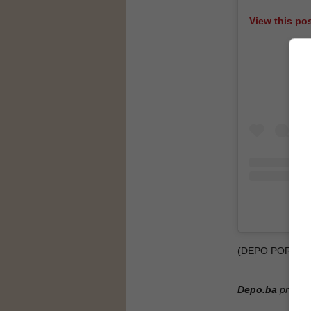
View this po
A po
(DEPO PORTAL/
Depo.ba
pratite