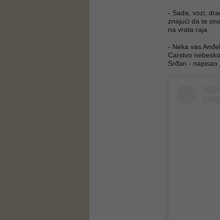
- Sada, vozi, drag
znajući da te on
na vrata raja.
- Neka vas Anđeli
Carstvo nebesko. 
Srđan - napisao 