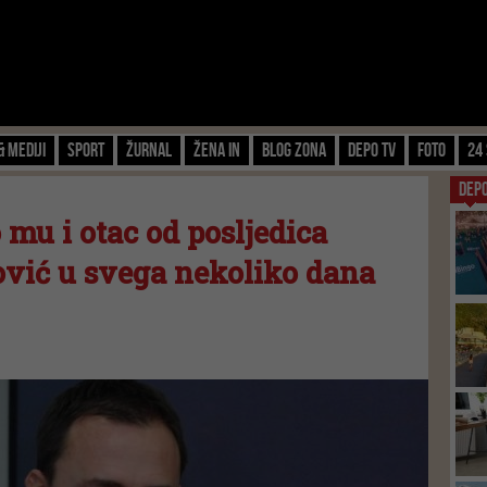
& Mediji
Sport
Žurnal
Žena IN
Blog zona
Depo TV
FOTO
24 
DEP
mu i otac od posljedica
ović u svega nekoliko dana