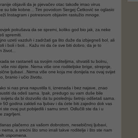
u ranije objavili da je pjevačev otac takođe imao virus
ce su bile kobne... Tim povodom Sergej Ćetković se oglasio
reži Instagram i potresnom objavim rastužio mnoge.
čovjek pokušava da se spremi, koliko god bio jak, za neke
eš spremiti.
ljno uzeti vazduh i zadržati ga što duže da izbjegneš bol, ali
li i boli i boli... Kažu mi da će sve biti dobro, da je to
 život...
kada se rastaneš sa svojim roditeljima, shvatiš tu bolnu,
 više nisi dijete. Nema više one roditeljske brige, strepnje,
ične ljubavi...Nema više one koja me donijela na ovaj svijet
o, branio i učio životu.
ko si nas prva napustila ti, iznenada i bez najave, znao
ustiti da odeš sama. Ipak, predugo su vam duše bile
vijetu da bi dozvolio da tu poslednju šetnju odšetaš sama.
je 50 godina zakleli na ljubav i da ćete biti zajedno dok vas
i ste ovaj put pobijedili i samu smrt. Odlučili ste da i u
e zagrljeni.
 danas plačemo za vašom dobrotom, nesebičnoj ljubavi,
e nema, a srećni što smo imali takve roditelje i što ste nam
ijepih uspomena.