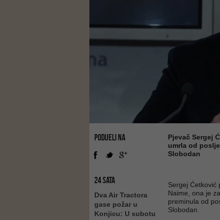
PODIJELI NA
Pjevač Sergej Ć
umrla od poslje
Slobodan
24 SATA
Sergej Ćetković p
Naime, ona je za
Dva Air Tractora
preminula od pos
gase požar u
Slobodan.
Konjicu: U subotu