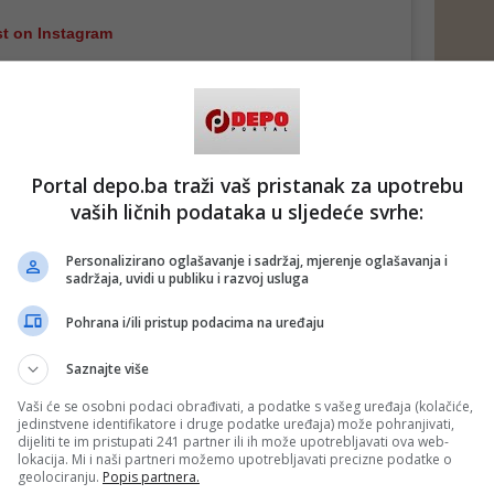
st on Instagram
Portal depo.ba traži vaš pristanak za upotrebu
vaših ličnih podataka u sljedeće svrhe:
Personalizirano oglašavanje i sadržaj, mjerenje oglašavanja i
sadržaja, uvidi u publiku i razvoj usluga
Pohrana i/ili pristup podacima na uređaju
st shared by SERGEJ ĆETKOVIĆ (@cetkovics)
Saznajte više
ad)
Vaši će se osobni podaci obrađivati, a podatke s vašeg uređaja (kolačiće,
jedinstvene identifikatore i druge podatke uređaja) može pohranjivati,
dijeliti te im pristupati 241 partner ili ih može upotrebljavati ova web-
lokacija. Mi i naši partneri možemo upotrebljavati precizne podatke o
 putem društvenih mreža
Twitter
i
Facebook
geolociranju.
Popis partnera.