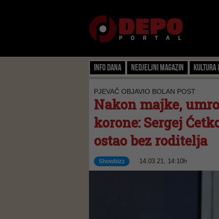
Info dana
Nedjeljni magazin
Kultura 
PJEVAČ OBJAVIO BOLAN POST
Nakon majke, umro 
korone: Sergej Ćetk
ostao bez roditelja
14.03.21, 14:10h
Showbizz