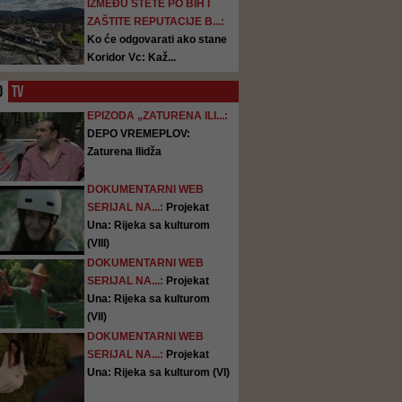
IZMEĐU ŠTETE PO BIH I
ZAŠTITE REPUTACIJE B...:
Ko će odgovarati ako stane
Koridor Vc: Kaž...
O
TV
EPIZODA „ZATURENA ILI...:
DEPO VREMEPLOV:
Zaturena Ilidža
DOKUMENTARNI WEB
SERIJAL NA...:
Projekat
Una: Rijeka sa kulturom
(VIII)
DOKUMENTARNI WEB
SERIJAL NA...:
Projekat
Una: Rijeka sa kulturom
(VII)
DOKUMENTARNI WEB
SERIJAL NA...:
Projekat
Una: Rijeka sa kulturom (VI)