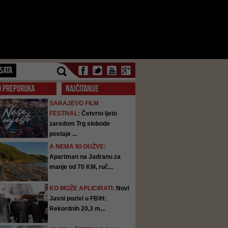
SATA
O PREPORUKA
NAJČITANIJE
SARAJEVO FILM
FESTIVAL:
Četvrto ljeto
zaredom Trg slobode
postaje ...
A NEMA NI GUŽVE:
Apartman na Jadranu za
manje od 70 KM, ruč...
KO MOŽE APLICIRATI:
Novi
Javni pozivi u FBiH:
Rekordnih 20,3 m...