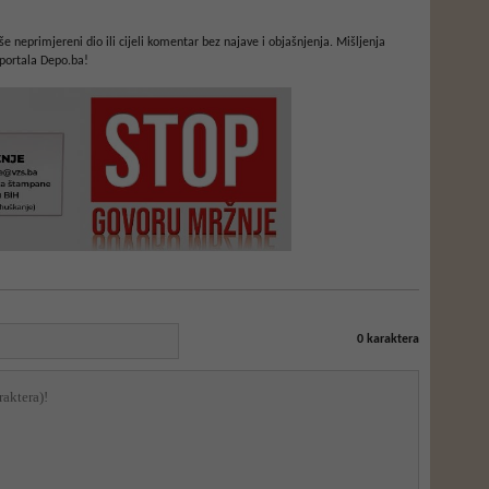
e neprimjereni dio ili cijeli komentar bez najave i objašnjenja. Mišljenja
portala Depo.ba!
0
karaktera