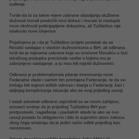
suđenje.
Tvrde da bi za takve mjere zabrane obavljanja službene
dužnosti morali predočiti novi dokazi i morale bi nastupiti
nove okolnosti potkrijepljene dokazima, ali Tužilaštvo nije
istaknulo nove činjenice.
Pojašnjeno je i da je Tužilaštvo iznijelo podatak da se
Novalić sastajao s visokim dužnosnicima u BiH, ali odbrana
tvrdi da je mjerama zabrane koje su izrečene Novaliću u fazi
istražnog postupka precizirale osobe s kojima mu je
zabranjeno sastajanje, a tu nisu bili najviši dužnosnici.
Odbrana je problematizirala pitanje imenovanja nove
Federalne vlade i samim tim premijera Federacije, te da svi
trebaju biti svjesni teških odnosa i stanja u Federaciji, kao i
daljnjeg kompliciranja situacije ako se ovaj prijedlog usvoji.
I ostali advokati odbrane usprotivili su se ovom zahtjevu,
iznoseći tvrdnje da je prijedlog Tužilaštva BiH pun
pretpostavki, nagađanja i paušalnih stavki te ako se ovo
usvoji postalo bi obligatorno i bilo bi suprotno slovu zakona
zbog čega smatraju da je jedini način odbiti prijedlog kao
neosnovan.
Tokom današnjeg ročišta braniteljica Jelke Milićević,