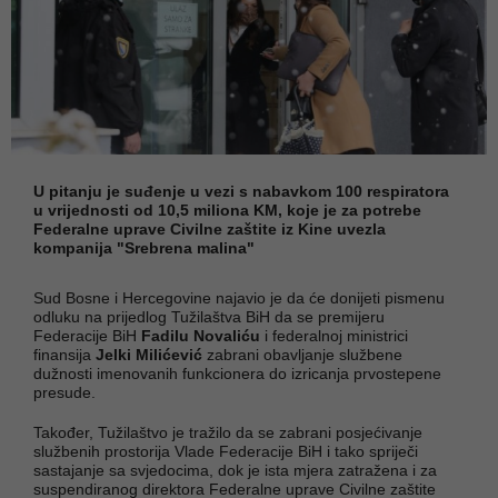
U pitanju je suđenje u vezi s nabavkom 100 respiratora
u vrijednosti od 10,5 miliona KM, koje je za potrebe
Federalne uprave Civilne zaštite iz Kine uvezla
kompanija "Srebrena malina"
Sud Bosne i Hercegovine najavio je da će donijeti pismenu
odluku na prijedlog Tužilaštva BiH da se premijeru
Federacije BiH
Fadilu Novaliću
i federalnoj ministrici
finansija
Jelki Milićević
zabrani obavljanje službene
dužnosti imenovanih funkcionera do izricanja prvostepene
presude.
Također, Tužilaštvo je tražilo da se zabrani posjećivanje
službenih prostorija Vlade Federacije BiH i tako spriječi
sastajanje sa svjedocima, dok je ista mjera zatražena i za
suspendiranog direktora Federalne uprave Civilne zaštite