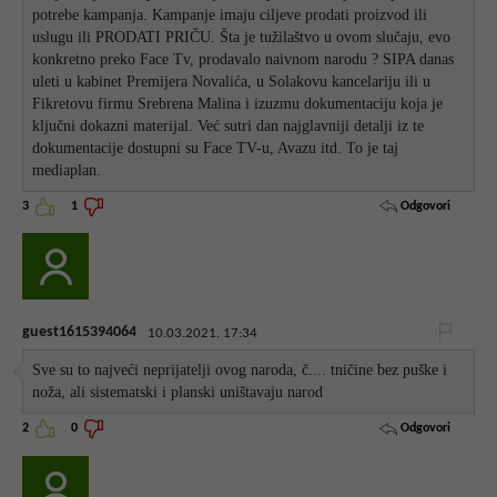
potrebe kampanja. Kampanje imaju ciljeve prodati proizvod ili
uslugu ili PRODATI PRIČU. Šta je tužilaštvo u ovom slučaju, evo
konkretno preko Face Tv, prodavalo naivnom narodu ? SIPA danas
uleti u kabinet Premijera Novalića, u Solakovu kancelariju ili u
Fikretovu firmu Srebrena Malina i izuzmu dokumentaciju koja je
ključni dokazni materijal. Već sutri dan najglavniji detalji iz te
dokumentacije dostupni su Face TV-u, Avazu itd. To je taj
mediaplan.
Odgovori
3
1
guest1615394064
10.03.2021. 17:34
Sve su to najveći neprijatelji ovog naroda, č.... tničine bez puške i
noža, ali sistematski i planski uništavaju narod
Odgovori
2
0