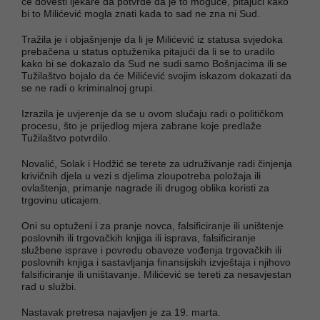
će dovesti ljekare da potvrde da je to moguće, pitajući kako
bi to Milićević mogla znati kada to sad ne zna ni Sud.
Tražila je i objašnjenje da li je Milićević iz statusa svjedoka
prebačena u status optuženika pitajući da li se to uradilo
kako bi se dokazalo da Sud ne sudi samo Bošnjacima ili se
Tužilaštvo bojalo da će Milićević svojim iskazom dokazati da
se ne radi o kriminalnoj grupi.
Izrazila je uvjerenje da se u ovom slučaju radi o političkom
procesu, što je prijedlog mjera zabrane koje predlaže
Tužilaštvo potvrdilo.
Novalić, Solak i Hodžić se terete za udruživanje radi činjenja
krivičnih djela u vezi s djelima zloupotreba položaja ili
ovlaštenja, primanje nagrade ili drugog oblika koristi za
trgovinu uticajem.
Oni su optuženi i za pranje novca, falsificiranje ili uništenje
poslovnih ili trgovačkih knjiga ili isprava, falsificiranje
službene isprave i povredu obaveze vođenja trgovačkih ili
poslovnih knjiga i sastavljanja finansijskih izvještaja i njihovo
falsificiranje ili uništavanje. Milićević se tereti za nesavjestan
rad u službi.
Nastavak pretresa najavljen je za 19. marta.