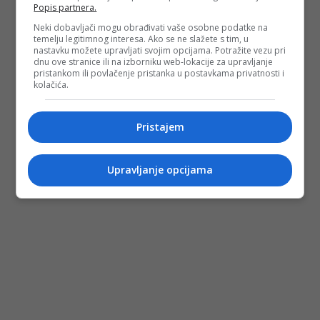
Popis partnera.
Neki dobavljači mogu obrađivati vaše osobne podatke na
temelju legitimnog interesa. Ako se ne slažete s tim, u
nastavku možete upravljati svojim opcijama. Potražite vezu pri
dnu ove stranice ili na izborniku web-lokacije za upravljanje
pristankom ili povlačenje pristanka u postavkama privatnosti i
kolačića.
Pristajem
Upravljanje opcijama