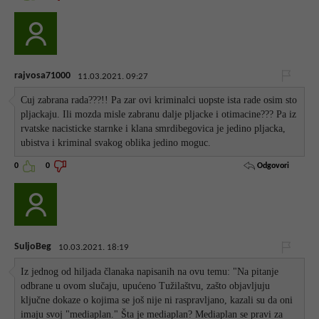
rajvosa71000
11.03.2021. 09:27
Cuj zabrana rada???!! Pa zar ovi kriminalci uopste ista rade osim sto
pljackaju. Ili mozda misle zabranu dalje pljacke i otimacine??? Pa iz
rvatske nacisticke starnke i klana smrdibegovica je jedino pljacka,
ubistva i kriminal svakog oblika jedino moguc.
Odgovori
0
0
SuljoBeg
10.03.2021. 18:19
Iz jednog od hiljada članaka napisanih na ovu temu: "Na pitanje
odbrane u ovom slučaju, upućeno Tužilaštvu, zašto objavljuju
ključne dokaze o kojima se još nije ni raspravljano, kazali su da oni
imaju svoj "mediaplan." Šta je mediaplan? Mediaplan se pravi za