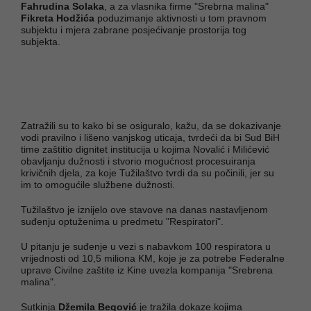
Fahrudina Solaka
, a za vlasnika firme "Srebrna malina"
Fikreta Hodžića
poduzimanje aktivnosti u tom pravnom
subjektu i mjera zabrane posjećivanje prostorija tog
subjekta.
Zatražili su to kako bi se osiguralo, kažu, da se dokazivanje
vodi pravilno i lišeno vanjskog uticaja, tvrdeći da bi Sud BiH
time zaštitio dignitet institucija u kojima Novalić i Milićević
obavljanju dužnosti i stvorio mogućnost procesuiranja
krivičnih djela, za koje Tužilaštvo tvrdi da su počinili, jer su
im to omogućile službene dužnosti.
Tužilaštvo je iznijelo ove stavove na danas nastavljenom
suđenju optuženima u predmetu "Respiratori".
U pitanju je suđenje u vezi s nabavkom 100 respiratora u
vrijednosti od 10,5 miliona KM, koje je za potrebe Federalne
uprave Civilne zaštite iz Kine uvezla kompanija "Srebrena
malina".
Sutkinja
Džemila Begović
je tražila dokaze kojima