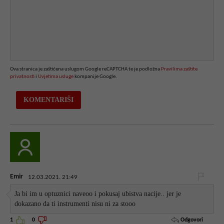
Ova stranica je zaštićena uslugom Google reCAPTCHA te je podložna
Pravilima zaštite
privatnosti
i
Uvjetima usluge
kompanije Google.
Emir
12.03.2021. 21:49
Ja bi im u optuznici naveoo i pokusaj ubistva nacije.. jer je
dokazano da ti instrumenti nisu ni za stooo
Odgovori
1
0