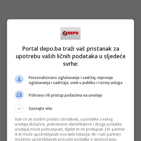
Portal depo.ba traži vaš pristanak za
upotrebu vaših ličnih podataka u sljedeće
svrhe:
Personalizirano oglašavanje i sadržaj, mjerenje
oglašavanja i sadržaja, uvidi u publiku i razvoj usluga
Pohrana i/ili pristup podacima na uređaju
Saznajte više
Vaši će se osobni podaci obrađivati, a podatke s vašeg
uređaja (kolačiće, jedinstvene identifikatore i druge podatke
uređaja) može pohranjivati, dijeliti te im pristupati 241 partner
ili ih može upotrebljavati ova web-lokacija. Mi i naši partneri
možemo upotrebljavati precizne podatke o geolociranju.