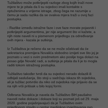
Tužilaštvo može potkrijepiti razloge zbog kojih traži nove
mjere te je pitala da li su svjedoci imali kontakte s
optuženima u vrijeme istrage, zbog čega ne razumije u
čemu je sada razlika da se ovakva mjera traži u ovoj fazi
postupka.
- Razlike između istražne faze i ove faze morate pojasniti i
potkrijepiti argumentima, jer nije argument što vi kažete, a
njih niste naveli ni u pismenom prijedlogu za određivanje
ovih mjera - kazala je sutkinja.
Iz Tužilaštva je rečeno da se ne može očekivati da će
sekretarica premijera Novalića slobodno iznijeti sve što joj je
poznato u vezi s ovim predmetom ako poslije toga dolazi na
posao gdje Novalić radi, a sutkinja je pitala da li je to mogla
raditi tokom istražnog postupka.
Tužilaštvo također tvrdi da su svjedoci nerado dolazili ili
odbijali saslušanja, što stoji u sadržaju iskaza tih svjedoka,
ali je tužilac potvrdio da niko od svjedoka nije prijavio da se
na njih vrši pritisak u bilo kojoj formi.
Odbrana Novalića je navela da Tužilaštvo BiH paušalno
navodi neke dokaze i dokaze koji su poznati još od 29. maja
2020. godine pojašnjavajući da je Tužilaštvo ovim
prijedlogom stavilo u centar medijskog izvještavanja ovo