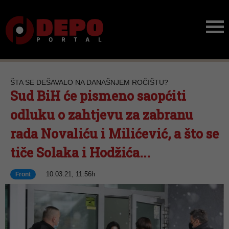
ŠTA SE DEŠAVALO NA DANAŠNJEM ROČIŠTU?
Sud BiH će pismeno saopćiti
odluku o zahtjevu za zabranu
rada Novaliću i Milićević, a što se
tiče Solaka i Hodžića...
10.03.21, 11:56h
Front