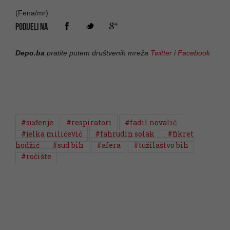
(Fena/mr)
PODIJELI NA
Depo.ba
pratite putem društvenih mreža
Twitter
i
Facebook
#suđenje
#respiratori
#fadil novalić
#jelka milićević
#fahrudin solak
#fikret
hodžić
#sud bih
#afera
#tužilaštvo bih
#ročište