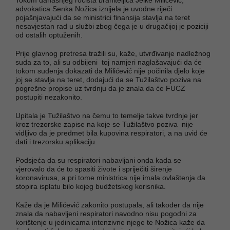
advokatica Senka Nožica iznijela je uvodne riječi
pojašnjavajući da se ministrici finansija stavlja na teret
nesavjestan rad u službi zbog čega je u drugačijoj je poziciji
od ostalih optuženih.
Prije glavnog pretresa tražili su, kaže, utvrđivanje nadležnog
suda za to, ali su odbijeni toj namjeri naglašavajući da će
tokom suđenja dokazati da Milićević nije počinila djelo koje
joj se stavlja na teret, dodajući da se Tužilaštvo poziva na
pogrešne propise uz tvrdnju da je znala da će FUCZ
postupiti nezakonito.
Upitala je Tužilaštvo na čemu to temelje takve tvrdnje jer
kroz trezorske zapise na koje se Tužilaštvo poziva nije
vidljivo da je predmet bila kupovina respiratori, a na uvid će
dati i trezorsku aplikaciju.
Podsjeća da su respiratori nabavljani onda kada se
vjerovalo da će to spasiti živote i spriječiti širenje
koronavirusa, a pri tome ministrica nije imala ovlaštenja da
stopira isplatu bilo kojeg budžetskog korisnika.
Kaže da je Milićević zakonito postupala, ali također da nije
znala da nabavljeni respiratori navodno nisu pogodni za
korištenje u jedinicama intenzivne njege te Nožica kaže da