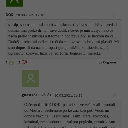
DOK
10.03.2021. 17:10
se sdp, sbb,ns,nip,asda,nb bave kako oteti vlast sda i državu predati
dušmanima preko drine i save dodik i čović je uništavaju na svoj
način preko institucija a u tome ih podržava MZ sa Inckom na čelu.
Doduše, treba biti pošten i reći da smo za sve to krivi mi glasači. Mi
smo dopustili da nas u propast guraju nikšić, konaković, šepić,
ogrešević, kojović, hadžibajrić, forta, bogičević, marićka,
Odgovori
1
2
guest1615396381
10.03.2021. 18:13
O čemu ti pričaš DOK, pa ovi su sve već izdali i prodali,
od Mostara, Srebrenice po ko zna koji put, Vučić im
donosi vakcine,....raspiratori, asim, afere, korupcija,
kriminal, nesposobnost u svakom pogledu, primitivizam...
I ti pričaš kako neko predaje državu a ti koje braniš to su