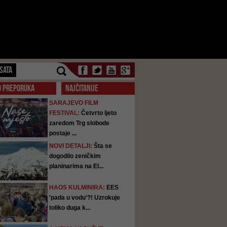
SATA
O PREPORUKA
NAJČITANIJE
SARAJEVO FILM
FESTIVAL:
Četvrto ljeto
zaredom Trg slobode
postaje ...
NOVI DETALJI:
Šta se
dogodilo zeničkim
planinarima na El...
HAOS KULMINIRA:
EES
'pada u vodu'?! Uzrokuje
toliko duga k...