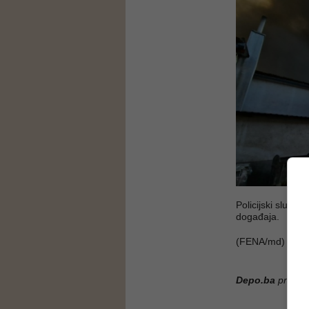
Policijski služb
događaja.
(FENA/md)
Depo.ba
pratite