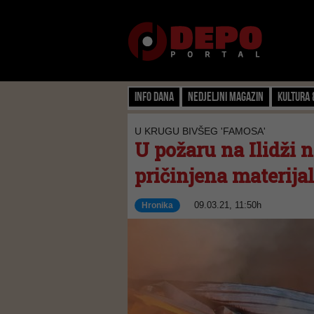
Info dana
Nedjeljni magazin
Kultura 
U KRUGU BIVŠEG 'FAMOSA'
U požaru na Ilidži n
pričinjena materija
09.03.21, 11:50h
Hronika