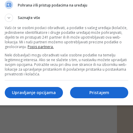
Pohrana i/ili pristup podacima na uređaju
hrasnica
#vatrogasci
#požar
Saznajte više
Vaši će se osobni podaci obrađivati, a podatke s vašeg uređaja (kolačiće,
jedinstvene identifikatore i druge podatke uređaja) može pohranjivati,
dijeliti te im pristupati 241 partner ili ih može upotrebljavati ova web-
lokacija. Mi i naši partneri možemo upotrebljavati precizne podatke o
geolociranju.
Popis partnera.
Neki dobavljači mogu obrađivati vaše osobne podatke na temelju
legitimnog interesa. Ako se ne slažete s tim, u nastavku možete upravljati
svojim opcijama. Potražite vezu pri dnu ove stranice ili na izborniku web-
lokacije za upravljanje pristankom ili povlačenje pristanka u postavkama
privatnosti i kolačića.
Upravljanje opcijama
Pristajem