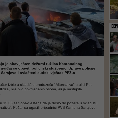
DEP
u je obaviješten dežurni tužilac Kantonalnog
 uviđaj će obaviti policijski službenici Uprave policije
Sarajevo i ovlašteni sudski vještak PPZ-a
jučer izbio u skladištu preduzeća “Alternativa” u ulici Put
idža, nije bilo povrijeđenih osoba, ali je nastupila
.
 u 15.05 sati obaviještena da je došlo do požara u skladištu
nativa”. Požar su ugasili pripadnici PVB Kantona Sarajevo.