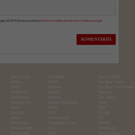
oogle reCAPTCHA te je podložna
Pravilima zaštite privatnosti
i
Uvjetima usluge
Glas Srpske
Pešćanik
The Guardian
Globus
POGO
The New Yorker
IMDb
Politika
The New York Times
INDEX.HR
Reddit
The Sun
Indie Wire
Reuters
The Times
Jutarnji list
Rotten Tomatoes
Time
Kurir
RTRS
TMZ
Miniclip
RTS
Tportal
net.hr
Screen Daily
TV1
Nezavisne
Slobodna Bosna
Variety
News Google
Sky
Večenji list
Newsweek
Svet
Vijesti online