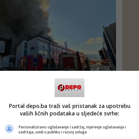
enici nastavljaju rad na dokumentovanju navedenog
Portal depo.ba traži vaš pristanak za upotrebu
vaših ličnih podataka u sljedeće svrhe:
 putem društvenih mreža
Twitter
i
Facebook
Personalizirano oglašavanje i sadržaj, mjerenje oglašavanja i
sadržaja, uvidi u publiku i razvoj usluga