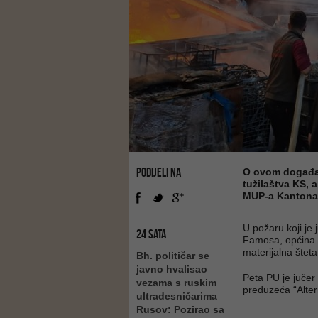
PODIJELI NA
O ovom događaj
tužilaštva KS, a
MUP-a Kantona 
U požaru koji je 
24 SATA
Famosa, općina Il
materijalna šteta
Bh. političar se
javno hvalisao
Peta PU je jučer
vezama s ruskim
preduzeća “Alter
ultradesničarima
Rusov: Pozirao sa