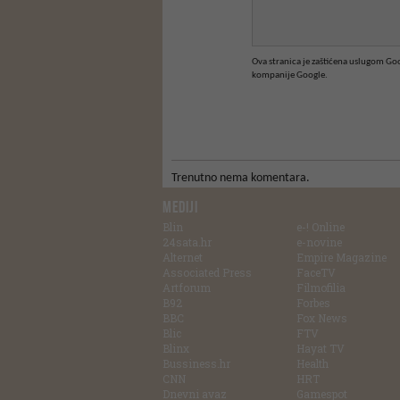
Ova stranica je zaštićena uslugom G
kompanije Google.
Trenutno nema komentara.
MEDIJI
Blin
e-! Online
24sata.hr
e-novine
Alternet
Empire Magazine
Associated Press
FaceTV
Artforum
Filmofilia
B92
Forbes
BBC
Fox News
Blic
FTV
Blinx
Hayat TV
Bussiness.hr
Health
CNN
HRT
Dnevni avaz
Gamespot