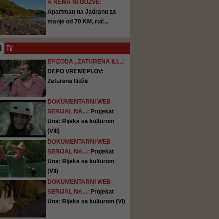
A NEMA NI GUŽVE:
Apartman na Jadranu za
manje od 70 KM, ruč...
O
TV
EPIZODA „ZATURENA ILI...:
DEPO VREMEPLOV:
Zaturena Ilidža
DOKUMENTARNI WEB
SERIJAL NA...:
Projekat
Una: Rijeka sa kulturom
(VIII)
DOKUMENTARNI WEB
SERIJAL NA...:
Projekat
Una: Rijeka sa kulturom
(VII)
DOKUMENTARNI WEB
SERIJAL NA...:
Projekat
Una: Rijeka sa kulturom (VI)