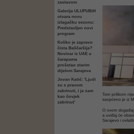
zastavom
Galerija ULUPUBiH
otvara novu
izlagačku sezonu:
Predstavljen novi
program
Koliko je zapravo
čista Baščaršija?
Novinar iz UAE u
čarapama
prošetao starim
dijelom Sarajeva
Jovan Katić: 'Ljudi
su s pravom
zabrinuti, i ja sam
Tom prilikom nije
kao čovjek
saopćeno je iz M
zabrinut'
O ovom događaju 
a uviđaj će obavi
Sarajevo i ovlaš