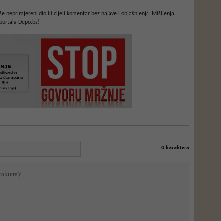
e neprimjereni dio ili cijeli komentar bez najave i objašnjenja. Mišljenja
portala Depo.ba!
0
karaktera