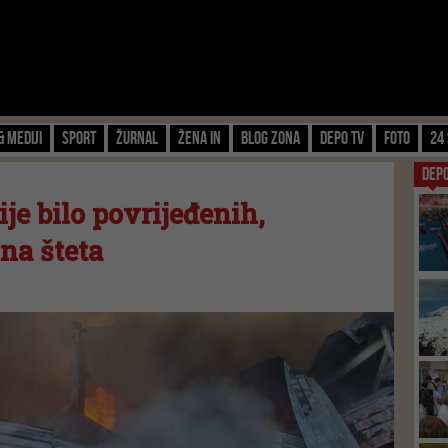
& Mediji
Sport
Žurnal
Žena IN
Blog zona
Depo TV
FOTO
24 
DEP
ije bilo povrijeđenih,
lna šteta