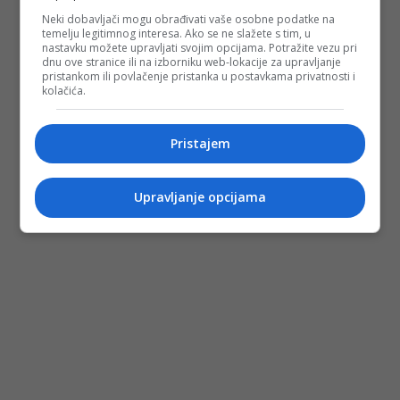
Neki dobavljači mogu obrađivati vaše osobne podatke na
temelju legitimnog interesa. Ako se ne slažete s tim, u
nastavku možete upravljati svojim opcijama. Potražite vezu pri
dnu ove stranice ili na izborniku web-lokacije za upravljanje
pristankom ili povlačenje pristanka u postavkama privatnosti i
kolačića.
Pristajem
Upravljanje opcijama