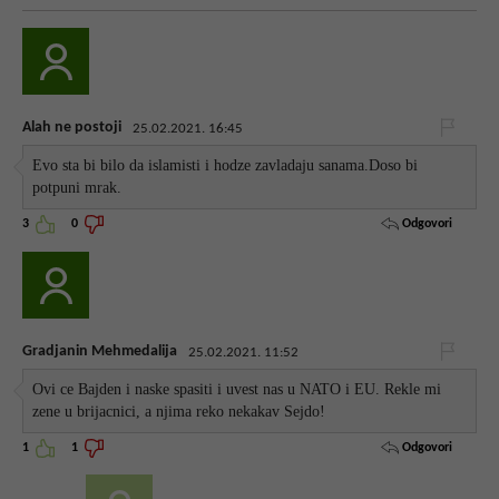
Alah ne postoji
25.02.2021. 16:45
Evo sta bi bilo da islamisti i hodze zavladaju sanama.Doso bi
potpuni mrak.
Odgovori
3
0
Gradjanin Mehmedalija
25.02.2021. 11:52
Ovi ce Bajden i naske spasiti i uvest nas u NATO i EU. Rekle mi
zene u brijacnici, a njima reko nekakav Sejdo!
Odgovori
1
1