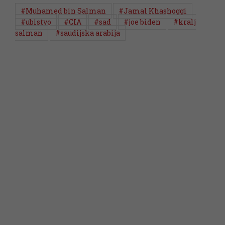
#Muhamed bin Salman
#Jamal Khashoggi
#ubistvo
#CIA
#sad
#joe biden
#kralj
salman
#saudijska arabija