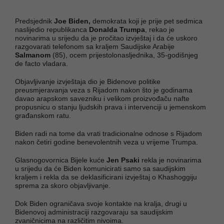
Predsjednik
Joe Biden,
demokrata koji je prije pet sedmica
naslijedio republikanca
Donalda Trumpa
, rekao je
novinarima u srijedu da je pročitao izvještaj i da će uskoro
razgovarati telefonom sa kraljem Saudijske Arabije
Salmanom
(85), ocem prijestolonasljednika, 35-godišnjeg
de facto vladara.
Objavljivanje izvještaja dio je Bidenove politike
preusmjeravanja veza s Rijadom nakon što je godinama
davao arapskom savezniku i velikom proizvođaču nafte
propusnicu o stanju ljudskih prava i intervenciji u jemenskom
građanskom ratu.
Biden radi na tome da vrati tradicionalne odnose s Rijadom
nakon četiri godine benevolentnih veza u vrijeme Trumpa.
Glasnogovornica Bijele kuće
Jen Psaki
rekla je novinarima
u srijedu da će Biden komunicirati samo sa saudijskim
kraljem i rekla da se deklasificirani izvještaj o Khashoggiju
sprema za skoro objavljivanje.
Dok Biden ograničava svoje kontakte na kralja, drugi u
Bidenovoj administraciji razgovaraju sa saudijskim
zvaničnicima na različitim nivoima.