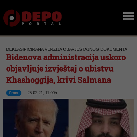
DEKLASIFICIRANA VERZIJA OBAVJEŠTAJNOG DOKUMENTA
Bidenova administracija uskoro
objavljuje izvještaj o ubistvu
Khashoggija, krivi Salmana
25.02.21, 11:00h
Front