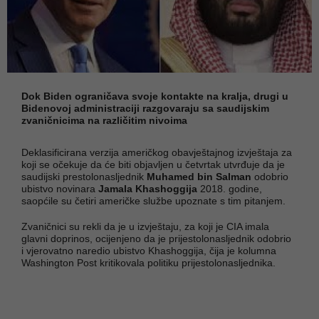
Dok Biden ograničava svoje kontakte na kralja, drugi u
Bidenovoj administraciji razgovaraju sa saudijskim
zvaničnicima na različitim nivoima
Deklasificirana verzija američkog obavještajnog izvještaja za
koji se očekuje da će biti objavljen u četvrtak utvrđuje da je
saudijski prestolonasljednik
Muhamed bin Salman
odobrio
ubistvo novinara
Jamala Khashoggija
2018. godine,
saopćile su četiri američke službe upoznate s tim pitanjem.
Zvaničnici su rekli da je u izvještaju, za koji je CIA imala
glavni doprinos, ocijenjeno da je prijestolonasljednik odobrio
i vjerovatno naredio ubistvo Khashoggija, čija je kolumna
Washington Post kritikovala politiku prijestolonasljednika.