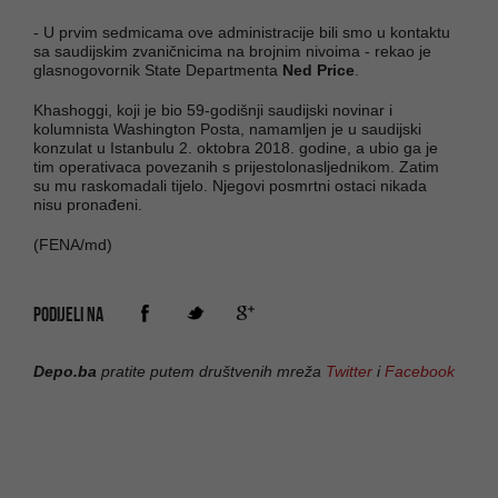
- U prvim sedmicama ove administracije bili smo u kontaktu
sa saudijskim zvaničnicima na brojnim nivoima - rekao je
glasnogovornik State Departmenta
Ned Price
.
Khashoggi, koji je bio 59-godišnji saudijski novinar i
kolumnista Washington Posta, namamljen je u saudijski
konzulat u Istanbulu 2. oktobra 2018. godine, a ubio ga je
tim operativaca povezanih s prijestolonasljednikom. Zatim
su mu raskomadali tijelo. Njegovi posmrtni ostaci nikada
nisu pronađeni.
(FENA/md)
PODIJELI NA
Depo.ba
pratite putem društvenih mreža
Twitter
i
Facebook