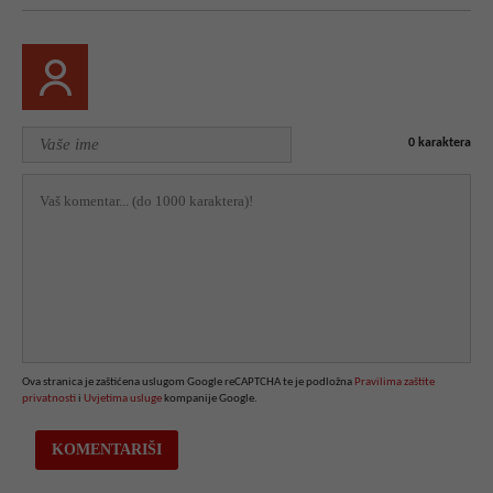
0
karaktera
Ova stranica je zaštićena uslugom Google reCAPTCHA te je podložna
Pravilima zaštite
privatnosti
i
Uvjetima usluge
kompanije Google.