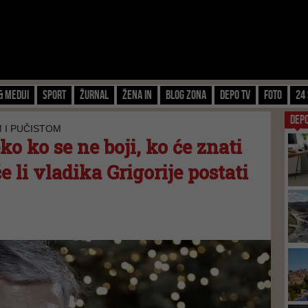
& Mediji
Sport
Žurnal
Žena IN
Blog zona
Depo TV
FOTO
24 
DEP
M I PUČISTOM
ko ko se ne boji, ko će znati
e li vladika Grigorije postati