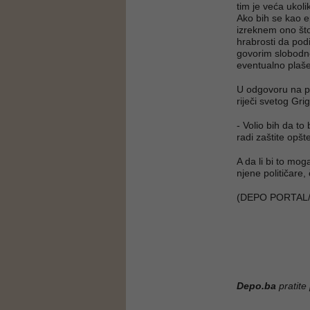
tim je veća ukol
Ako bih se kao 
izreknem ono što
hrabrosti da podi
govorim slobodno
eventualno plaše 
U odgovoru na pi
riječi svetog Gri
- Volio bih da t
radi zaštite opšt
A da li bi to mo
njene političare,
(DEPO PORTAL/
Depo.ba
pratite