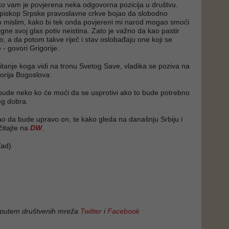
iko vam je povjerena neka odgovorna pozicija u društvu.
episkop Srpske pravoslavne crkve bojao da slobodno
 mislim, kako bi tek onda povjereni mi narod mogao smoći
gne svoj glas potiv neistina. Zato je važno da kao pastir
, a da potom takve riječ i stav oslobađaju one koji se
- govori Grigorije.
tanje koga vidi na tronu Svetog Save, vladika se poziva na
gorija Bogoslova:
o bude neko ko će moći da se usprotivi ako to bude potrebno
eg dobra.
gao da bude upravo on, te kako gleda na današnju Srbiju i
 čitajte na
DW
.
ad)
 putem društvenih mreža
Twitter
i
Facebook