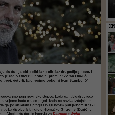
DEP
u da ću i ja biti političar, političar drugačijeg kova, i
što je radio Oliver ili pokojni premijer Zoran Đinđić, ili
ko treći, četvrti, kao recimo pokojni Ivan Stambolić"
jegovo ime puni novinske stupce, kada ga tabloidi čereče
 u vrijeme kada mu se prijeti, kada se naziva izdajnikom i
kada ga po anketama proglašavaju novim patrijarhom ili čak i
vladika diseldorfski i cijele Njemačke
Grigorije
(
Durić
) u
e u Diseldorfu dao je intervju za
Deutsche Welle
.