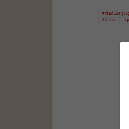
#vladika grig
#Crkva
#p