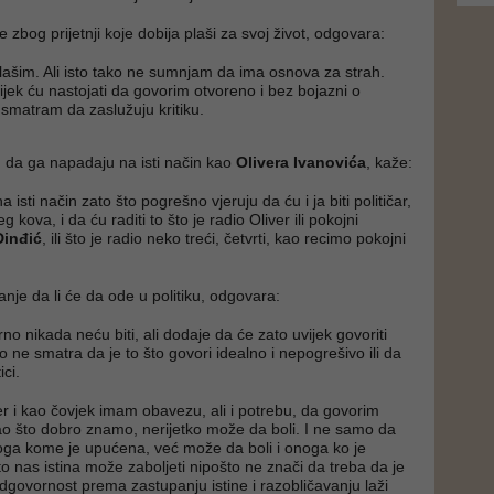
se zbog prijetnji koje dobija plaši za svoj život, odgovara:
lašim. Ali isto tako ne sumnjam da ima osnova za strah.
vijek ću nastojati da govorim otvoreno i bez bojazni o
 smatram da zaslužuju kritiku.
u da ga napadaju na isti način kao
Olivera Ivanovića
, kaže:
 isti način zato što pogrešno vjeruju da ću i ja biti političar,
eg kova, i da ću raditi to što je radio Oliver ili pokojni
Đinđić
, ili što je radio neko treći, četvrti, kao recimo pokojni
nje da li će da ode u politiku, odgovara:
urno nikada neću biti, ali dodaje da će zato uvijek govoriti
ko ne smatra da je to što govori idealno i nepogrešivo ili da
ici.
der i kao čovjek imam obavezu, ali i potrebu, da govorim
 kao što dobro znamo, nerijetko može da boli. I ne samo da
oga kome je upućena, već može da boli i onoga ko je
što nas istina može zaboljeti nipošto ne znači da treba da je
govornost prema zastupanju istine i razobličavanju laži