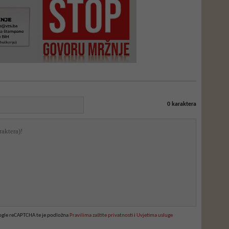
0
karaktera
oogle reCAPTCHA te je podložna
Pravilima zaštite privatnosti
i
Uvjetima usluge