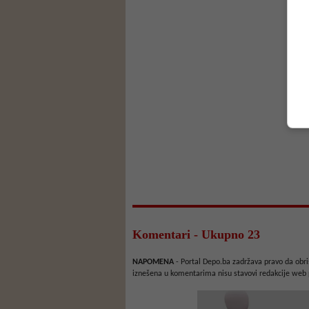
Komentari - Ukupno 23
NAPOMENA
- Portal Depo.ba zadržava pravo da obriš
iznešena u komentarima nisu stavovi redakcije web 