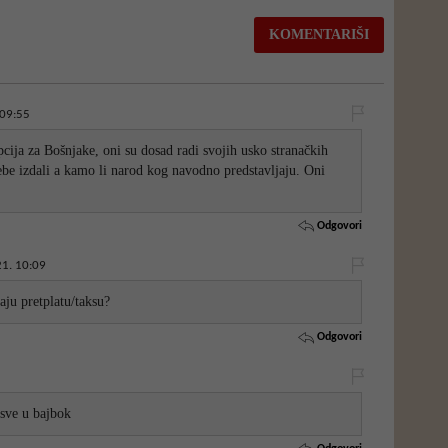
 09:55
cija za Bošnjake, oni su dosad radi svojih usko stranačkih
sebe izdali a kamo li narod kog navodno predstavljaju. Oni
Odgovori
1. 10:09
aju pretplatu/taksu?
Odgovori
sve u bajbok