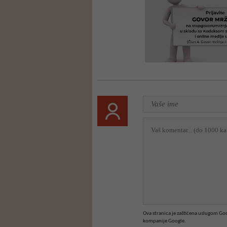
Ova stranica je zaštićena uslugom G
kompanije Google.