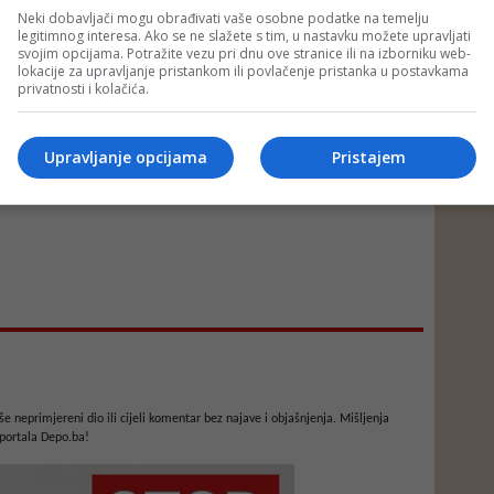
Neki dobavljači mogu obrađivati vaše osobne podatke na temelju
legitimnog interesa. Ako se ne slažete s tim, u nastavku možete upravljati
svojim opcijama. Potražite vezu pri dnu ove stranice ili na izborniku web-
lokacije za upravljanje pristankom ili povlačenje pristanka u postavkama
privatnosti i kolačića.
Upravljanje opcijama
Pristajem
e neprimjereni dio ili cijeli komentar bez najave i objašnjenja. Mišljenja
portala Depo.ba!