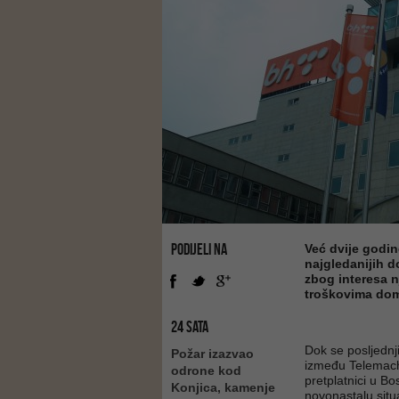
PODIJELI NA
Već dvije godi
najgledanijih d
zbog interesa n
troškovima doma
24 SATA
Dok se posljednj
Požar izazvao
između Telemacha
odrone kod
pretplatnici u Bo
Konjica, kamenje
novonastalu situ