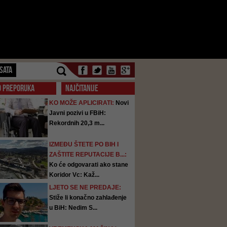
SATA
O PREPORUKA
NAJČITANIJE
KO MOŽE APLICIRATI:
Novi
Javni pozivi u FBiH:
Rekordnih 20,3 m...
IZMEĐU ŠTETE PO BIH I
ZAŠTITE REPUTACIJE B...:
Ko će odgovarati ako stane
Koridor Vc: Kaž...
LJETO SE NE PREDAJE:
Stiže li konačno zahlađenje
u BiH: Nedim S...