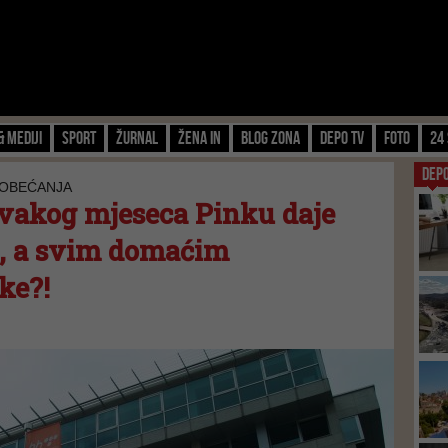
& Mediji
Sport
Žurnal
Žena IN
Blog zona
Depo TV
FOTO
24 
DEP
 OBEĆANJA
vakog mjeseca Pinku daje
a, a svim domaćim
ke?!