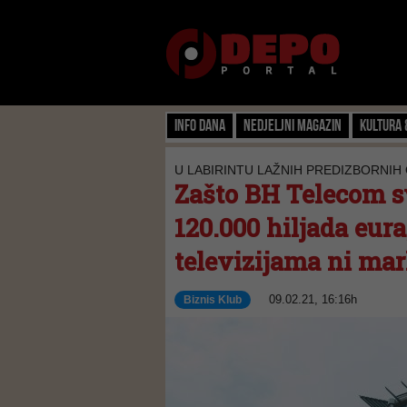
Info dana
Nedjeljni magazin
Kultura 
U LABIRINTU LAŽNIH PREDIZBORNIH
Zašto BH Telecom s
120.000 hiljada eur
televizijama ni mar
09.02.21, 16:16h
Biznis Klub