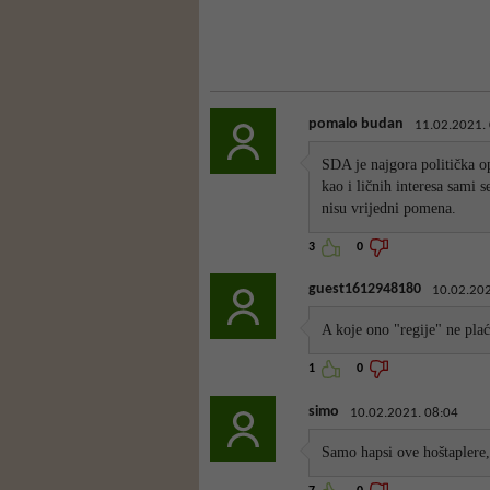
pomalo budan
11.02.2021.
SDA je najgora politička op
kao i ličnih interesa sami 
nisu vrijedni pomena.
3
0
guest1612948180
10.02.202
A koje ono "regije" ne plać
1
0
simo
10.02.2021. 08:04
Samo hapsi ove hoštaplere,