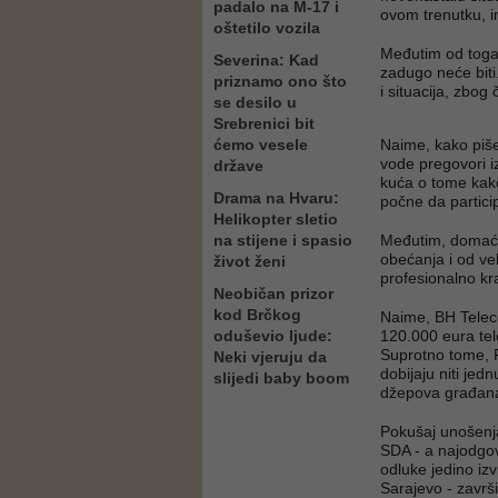
padalo na M-17 i
ovom trenutku, 
oštetilo vozila
Međutim od toga 
Severina: Kad
zadugo neće biti
priznamo ono što
i situacija, zbo
se desilo u
Srebrenici bit
ćemo vesele
Naime, kako piš
vode pregovori i
države
kuća o tome kako
Drama na Hvaru:
počne da partici
Helikopter sletio
na stijene i spasio
Međutim, domaće 
obećanja i od vel
život ženi
profesionalno kra
Neobičan prizor
kod Brčkog
Naime, BH Telec
oduševio ljude:
120.000 eura tel
Suprotno tome, F
Neki vjeruju da
dobijaju niti jed
slijedi baby boom
džepova građana
Pokušaj unošenja
SDA - a najodgov
odluke jedino iz
Sarajevo - zavr