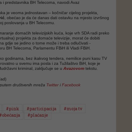
ja i predstavnika BH Telecoma, navodi Avaz
nka je veoma jednostavan – kočničar cijelog projekta,
ić
, obećao je da će danas dati ostavku na mjesto izvršnog
voj poslovanja u BH Telecomu.
inaranje domaćih televizijskih kuća, koje vrh SDA radi preko
rtualna) projekta za domaće televizije, morat će dobiti
ma gdje se jedino o tome može i treba odlučivati -
u BH Telecoma, Parlamentu FBiH ili Vladi FBiH.
ko godinama, bez ikakvog tendera, nemilice puni kasu TV
jerovatno u svemu ima posla i za Tužilaštvo BiH, koje je
državni kriminal, zaključuje se u
Avazovom
tekstu.
ad)
 putem društvenih mreža
Twitter
i
Facebook
#pink
#participacija
#moja tv
#obećanja
#plaćanje