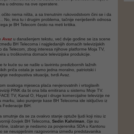
ima u odnosu na ove operatere.
očito nema ništa, a sa trenutnim rukovodstvom čini se i da
... No, ima tu i drugim problema, tačnije neriješenih odnosa
g čega je BH Telecom često na meti kritika.
e
Avaz
u današenjem tekstu, već dvije godine se iza scene
zmeđu BH Telecoma i najgledanijih domaćih televizijskih
 da Telecom, zbog interesa njihove platforme Moja TV,
pira u troškovima domaće televizijske produkcije.
tv kuće su se našle u lavirintu predizbornih lažnih
ikih priča ostala je samo jedna moralno, patriotski i
jnje nedopustiva situacija, tvrdi Avaz.
om svakoga mjeseca plaća nevjerovatnih i vrtoglavih
eviziji PINK da bi ona bila emitirana u sistemu Moje TV.
ACE TV, Kanal O, Hayat i druge komercijalne televizije ne
nu marku, iako punjenje kase BH Telecoma ide isključivo iz
 Federacije BiH.
 smutnje da se za ovakvo stanje optuže ljudi koji nisu iz
orniji čovjek BH Telecoma,
Sedin Kahriman
, čije su
vršne, izabran je nedavno za povjerenika SDA u Kantonu
šio se neuspješnim razgovorima između predstavanika