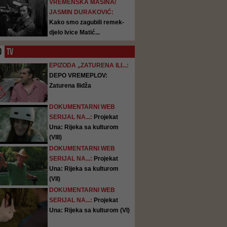
VREMENSKA MAŠINA/
JASMIN DURAKOVIĆ:
Kako smo zagubili remek-
djelo Ivice Matić...
O
TV
EPIZODA „ZATURENA ILI...:
DEPO VREMEPLOV:
Zaturena Ilidža
DOKUMENTARNI WEB
SERIJAL NA...:
Projekat
Una: Rijeka sa kulturom
(VIII)
DOKUMENTARNI WEB
SERIJAL NA...:
Projekat
Una: Rijeka sa kulturom
(VII)
DOKUMENTARNI WEB
SERIJAL NA...:
Projekat
Una: Rijeka sa kulturom (VI)