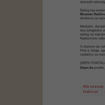
domaćih televizi
Epilog tog sasta
Muamer Hadžov
direktora za raz
Međutim, discipl
dva (očigledno vi
epilog na mjesti
Nadzornom odbor
S obzirom da ne
Pink iz Srbije, v
nadležno za među
(DEPO PORTAL/
Depo.ba
pratite
#bh telecom
#labirint