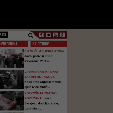
SATA
O PREPORUKA
NAJČITANIJE
KO MOŽE APLICIRATI:
Novi
Javni pozivi u FBiH:
Rekordnih 20,3 m...
VREMENSKA MAŠINA/
JASMIN DURAKOVIĆ:
Kako smo zagubili remek-
djelo Ivice Matić...
POTROŠNJA ZNATNO
POVEĆANA:
Ima li
Sarajevo dovoljno vode,
izvorišta u...