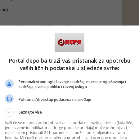
/md)
 putem društvenih mreža
Twitter
i
Facebook
gas promet
#plinovod
#kvar
#BiH
s
#sanacija
#Jasmin Salkić
Portal depo.ba traži vaš pristanak za upotrebu
vaših ličnih podataka u sljedeće svrhe:
Personalizirano oglašavanje i sadržaj, mjerenje oglašavanja i
sadržaja, uvidi u publiku i razvoj usluga
Pohrana i/ili pristup podacima na uređaju
Saznajte više
Vaši će se osobni podaci obrađivati, a podatke s vašeg uređaja (kolačiće,
jedinstvene identifikatore i druge podatke uređaja) može pohranjivati,
dijeliti te im pristupati 241 partner ili ih može upotrebljavati ova web-
lokacija. Mi i naši partneri možemo upotrebljavati precizne podatke o