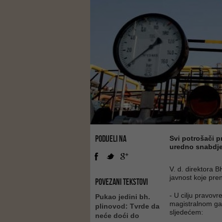
PODIJELI NA
Svi potrošači p
uredno snabdje
V. d. direktora 
javnost koje pren
POVEZANI TEKSTOVI
- U cilju pravovr
Pukao jedini bh.
magistralnom gas
plinovod: Tvrde da
sljedećem:
neće doći do