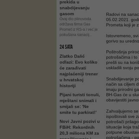
prekida u
snabdijevanju
gasom
Radovi na sanaci
Ovaj dio plinovoda
05.02.2021. godi
održava firma Gas
Prometa koji je 
Promet iz RS-a i već je
pokušana sanacij...
Istovremeno, svi 
gorivo su uredno
24 SATA
Poštrošnja priro
Zlatko Dalić
potrošačima i to 
odlazi: Evo koliko
prešli su na kori
uskladili svoju p
će zarađivati
najplaćeniji trener
Snabdijevanje po
u hrvatskoj
način sa ciljem d
historiji
imaju prirodni ga
Pijani turisti tonuli,
BH-Gas će u slu
obavijestiti javno
mještani snimali i
smijali se: 'Ne
Zahvaljujemo se 
smite tu parkirat!'
ispoštovali sve 
Novi Javni pozivi u
potrošači prilago
situacije koja tr
FBiH: Rekordnih
potpune obustav
20,3 miliona KM za
potrošačima - po