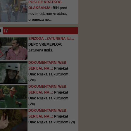
POSLIJE KRATKOG
OLAKŠANJA:
BiH pred
novim udarom vrućina,
prognoza ne...
O
TV
EPIZODA „ZATURENA ILI...:
DEPO VREMEPLOV:
Zaturena Ilidža
DOKUMENTARNI WEB
SERIJAL NA...:
Projekat
Una: Rijeka sa kulturom
(VIII)
DOKUMENTARNI WEB
SERIJAL NA...:
Projekat
Una: Rijeka sa kulturom
(VII)
DOKUMENTARNI WEB
SERIJAL NA...:
Projekat
Una: Rijeka sa kulturom (VI)