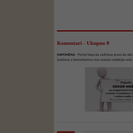
Komentari - Ukupno 0
NAPOMENA
- Portal Depo.ba zadržava pravo da obriš
iznešena u komentarima nisu stavovi redakcije web 