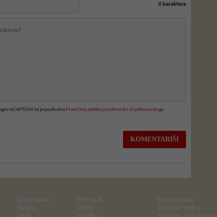
0
karaktera
oogle reCAPTCHA te je podložna
Pravilima zaštite privatnosti
i
Uvjetima usluge
Glas Srpske
Pešćanik
The Guardian
Globus
POGO
The New Yorker
IMDb
Politika
The New York Times