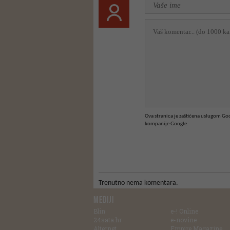
Ova stranica je zaštićena uslugom G
kompanije Google.
Trenutno nema komentara.
MEDIJI
Blin
e-! Online
24sata.hr
e-novine
Alternet
Empire Magazine