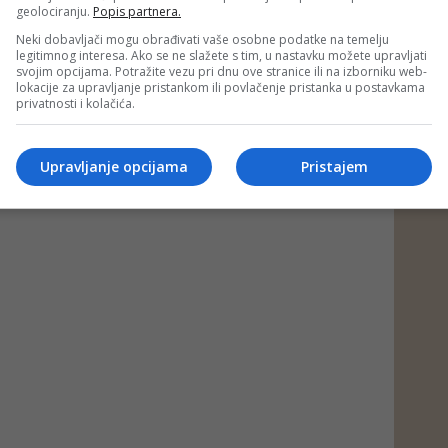
geolociranju.
Popis partnera.
Neki dobavljači mogu obrađivati vaše osobne podatke na temelju
legitimnog interesa. Ako se ne slažete s tim, u nastavku možete upravljati
svojim opcijama. Potražite vezu pri dnu ove stranice ili na izborniku web-
lokacije za upravljanje pristankom ili povlačenje pristanka u postavkama
privatnosti i kolačića.
Upravljanje opcijama
Pristajem