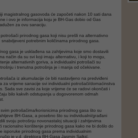
ji magistralnog gasovoda će započeti nakon 10 sati dana
ne i ovo je informacija koju je BH-Gas dobio od Gas
zadužen za ovu sanaciju.
potrošači prirodnog gasa koji nisu prešli na alternativno
 snabdjeveni potrebnim količinama prirodnog gasa.
dnog gasa je usklađena sa zahtjevima koje smo dostavili
na način da su svi koji imaju alternativu, i koji to mogu,
štenje alternativnih goriva, a individualni potrošači su
otrošnju i trenutna potrošnja je i manja od očekivane.
trošača iz akumulacije će biti nastavljeno na predviđeni
a za vrijeme sanacije svi individualni potrošači/domaćinstva
s. Sada sve zavisi za koje vrijeme će se radovi okončati i
čaju bilo kakvih odstupanja u dogovorenom odmah
st.
svim potrošačima/korisnicima prirodnog gasa što su
zahtjeve BH-Gasa, a posebno što su individualni/građani
dili svoju potrošnju novonastaloj situaciji i zahtjevima
aži racionalno korištenje prirodnog gasa kako ne bi došlo do
e isporuke prirodnog gasa prema individualnim
ručio je v.d. direktora BH-Gasa Jasmin Salkić.