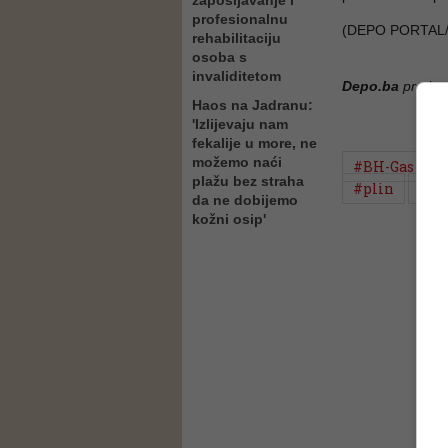
zapošljavanje i
profesionalnu
(DEPO PORTAL
rehabilitaciju
osoba s
invaliditetom
Depo.ba
pratite
Haos na Jadranu:
'Izlijevaju nam
fekalije u more, ne
možemo naći
#BH-Gas
#
plažu bez straha
#plin
#ga
da ne dobijemo
kožni osip'