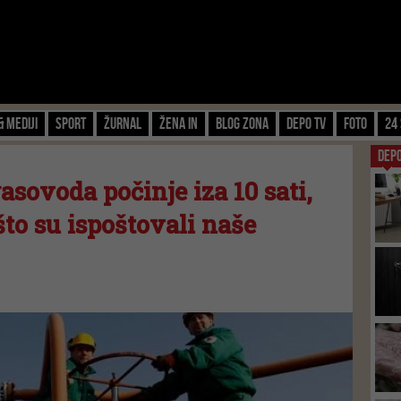
& Mediji
Sport
Žurnal
Žena IN
Blog zona
Depo TV
FOTO
24 
DEP
sovoda počinje iza 10 sati,
to su ispoštovali naše