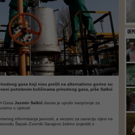
DEP
rirodnog gasa koji nisu prešli na alternativno gorivo su
veni potrebnim količinama prirodnog gasa, piše Salkić
BH-Gasa
Jasmin Salkić
danas je uputio saopćenje za
osimo u cjelosti:
emenog informisanja javnosti, a vezano za sanaciju cijevi na
ovodu Šepak-Zvornik-Sarajevo želimo izvjestiti o