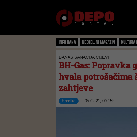
Info dana
Nedjeljni magazin
Kultura 
DANAS SANACIJA CIJEVI
BH-Gas: Popravka ga
hvala potrošačima š
zahtjeve
05.02.21, 09:15h
Hronika