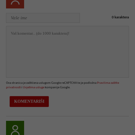
0
karaktera
Ova stranica je zaštićena uslugom Google reCAPTCHA te je podložna
Pravilima zaštite
privatnosti
i
Uvjetima usluge
kompanije Google.