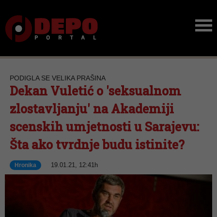
PODIGLA SE VELIKA PRAŠINA
Dekan Vuletić o 'seksualnom
zlostavljanju' na Akademiji
scenskih umjetnosti u Sarajevu:
Šta ako tvrdnje budu istinite?
19.01.21, 12:41h
Hronika