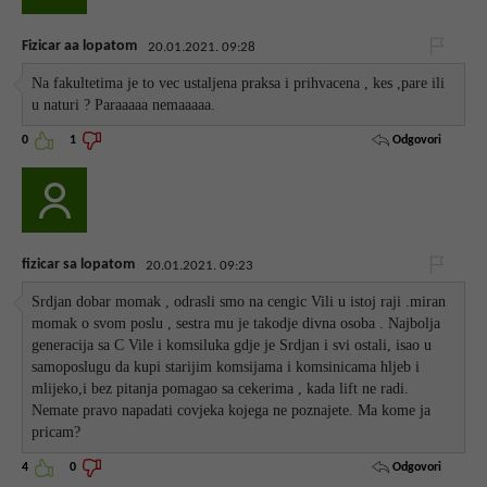
Fizicar aa lopatom
20.01.2021. 09:28
Na fakultetima je to vec ustaljena praksa i prihvacena , kes ,pare ili
u naturi ? Paraaaaa nemaaaaa.
Odgovori
0
1
fizicar sa lopatom
20.01.2021. 09:23
Srdjan dobar momak , odrasli smo na cengic Vili u istoj raji .miran
momak o svom poslu , sestra mu je takodje divna osoba . Najbolja
generacija sa C Vile i komsiluka gdje je Srdjan i svi ostali, isao u
samoposlugu da kupi starijim komsijama i komsinicama hljeb i
mlijeko,i bez pitanja pomagao sa cekerima , kada lift ne radi.
Nemate pravo napadati covjeka kojega ne poznajete. Ma kome ja
pricam?
Odgovori
4
0