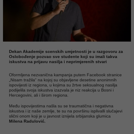
Dekan Akademije scenskih umjetnosti je u razgovoru za
Oslobođenje pozvao sve studente koji su imali takva
iskustva na prijavu nasilja i neprimjerenih stvari
Oformljena nezvanična kampanja putem Facebook stranice
„Nisam tražila“ na kojoj su objavljene desetine anonimnih
ispovijesti iz regiona, u kojima su žrtve seksualnog nasilja
podijelila svoja iskustva izazvala je niz reakcija u Bosni i
Hercegovini, ali i širom regiona.
Među ispovijestima našla su se traumatična i negativna
iskustva i iz naše zemlje, te su na površinu isplivalli slučajevi
slični onom koji je u javnost iznijela srbijanska glumica
Milena Radulović.