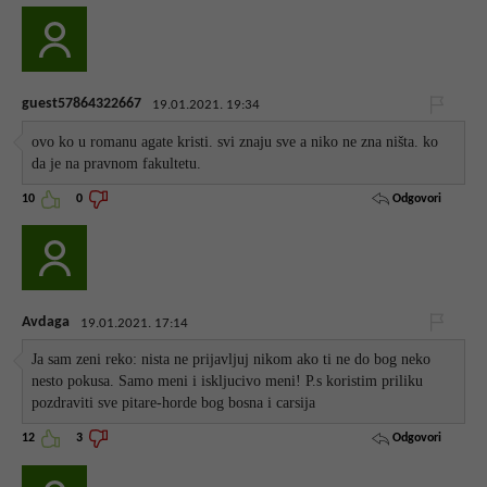
guest57864322667
19.01.2021. 19:34
ovo ko u romanu agate kristi. svi znaju sve a niko ne zna ništa. ko
da je na pravnom fakultetu.
Odgovori
10
0
Avdaga
19.01.2021. 17:14
Ja sam zeni reko: nista ne prijavljuj nikom ako ti ne do bog neko
nesto pokusa. Samo meni i iskljucivo meni! P.s koristim priliku
pozdraviti sve pitare-horde bog bosna i carsija
Odgovori
12
3