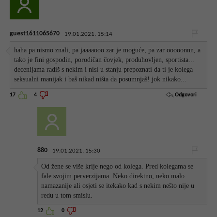
guest1611065670
19.01.2021. 15:14
haha pa nismo znali, pa jaaaaooo zar je moguće, pa zar ooooonnn, a
tako je fini gospodin, porodičan čovjek, produhovljen, sportista...
decenijama radiš s nekim i nisi u stanju prepoznati da ti je kolega
seksualni manijak i baš nikad ništa da posumnjaš! jok nikako...
Odgovori
17
4
880
19.01.2021. 15:30
Od žene se više krije nego od kolega. Pred kolegama se
fale svojim perverzijama. Neko direktno, neko malo
namazanije ali osjeti se itekako kad s nekim nešto nije u
redu u tom smislu.
12
0