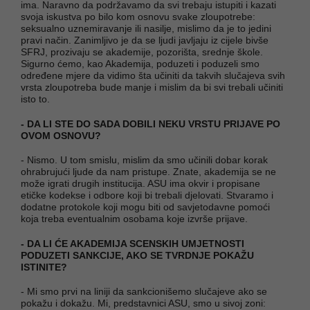
ima. Naravno da podržavamo da svi trebaju istupiti i kazati
svoja iskustva po bilo kom osnovu svake zloupotrebe:
seksualno uznemiravanje ili nasilje, mislimo da je to jedini
pravi način. Zanimljivo je da se ljudi javljaju iz cijele bivše
SFRJ, prozivaju se akademije, pozorišta, srednje škole.
Sigurno ćemo, kao Akademija, poduzeti i poduzeli smo
određene mjere da vidimo šta učiniti da takvih slučajeva svih
vrsta zloupotreba bude manje i mislim da bi svi trebali učiniti
isto to.
- DA LI STE DO SADA DOBILI NEKU VRSTU PRIJAVE PO
OVOM OSNOVU?
- Nismo. U tom smislu, mislim da smo učinili dobar korak
ohrabrujući ljude da nam pristupe. Znate, akademija se ne
može igrati drugih institucija. ASU ima okvir i propisane
etičke kodekse i odbore koji bi trebali djelovati. Stvaramo i
dodatne protokole koji mogu biti od savjetodavne pomoći
koja treba eventualnim osobama koje izvrše prijave.
- DA LI ĆE AKADEMIJA SCENSKIH UMJETNOSTI
PODUZETI SANKCIJE, AKO SE TVRDNJE POKAŽU
ISTINITE?
- Mi smo prvi na liniji da sankcionišemo slučajeve ako se
pokažu i dokažu. Mi, predstavnici ASU, smo u sivoj zoni: