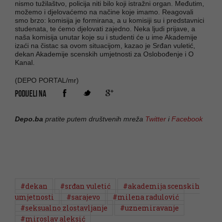
nismo tužilaštvo, policija niti bilo koji istražni organ. Međutim,
možemo i djelovaćemo na načine koje imamo. Reagovali
smo brzo: komisija je formirana, a u komisiji su i predstavnici
studenata, te ćemo djelovati zajedno. Neka ljudi prijave, a
naša komisija unutar koje su i studenti će u ime Akademije
izaći na čistac sa ovom situacijom, kazao je Srđan vuletić,
dekan Akademije scenskih umjetnosti za Oslobođenje i O
Kanal.
(DEPO PORTAL/mr)
PODIJELI NA
Depo.ba
pratite putem društvenih mreža
Twitter
i
Facebook
#dekan
#srđan vuletić
#akademija scenskih
umjetnosti
#sarajevo
#milena radulović
#seksualno zlostavljanje
#uznemiravanje
#miroslav aleksić