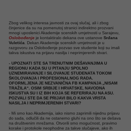
Zbog velikog interesa javnosti za ovaj slučaj, ali i zbog
činjenice da su na pomenutoj stranici indirektno prozvani
mnogi uposlenici Akademije scenskih umjetnosti u Sarajevu,
Oslobođenje
je kontaktiralo dekana ove ustanove
Srđana
Vuletića
. Dekan Akademije scenskih umjetnosti je u
razgovoru za Oslobođenje pozvao sve studente koji su imali
takva iskustva na prijavu nasilja i neprimjerenih stvari.
- UPOZNATI STE SA TRENUTNIM DEŠAVANJIMA U
REGIONU KADA SU U PITANJU SPOLNO
UZNEMIRAVANJE I SILOVANJE STUDENATA TOKOM
ŠKOLOVANJA I PROFESIONALNOG RADA.
OFORMLJENA JE NEZVANIČNA FB KAMPANJA „NISAM
TRAŽILA“. OSIM SRBIJE I HRVATSKE, NAVODNA
ISKUSTVA SU I IZ BIH KOJA SE REFERIRAJU NA ASU.
POZVALI STE DA SE PRIJAVI BILO KAKVA VRSTA
NASILJA I NEPRIMJERENIH STVARI?
- Mi smo kao Akademija, iako nismo zaprimili nijednu prijavu
do sada, odlučili da ne ostanemo gluhi na ono što se dešava
na društvenim mrežama. Otvorili smo mogućnost, pravimo
korake i protokole neophodne za takve slučajeve, ako ih