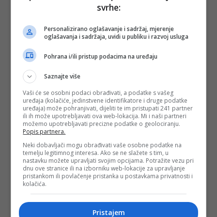
svrhe:
Personalizirano oglašavanje i sadržaj, mjerenje
oglašavanja i sadržaja, uvidi u publiku i razvoj usluga
Pohrana i/ili pristup podacima na uređaju
Saznajte više
Vaši će se osobni podaci obrađivati, a podatke s vašeg
uređaja (kolačiće, jedinstvene identifikatore i druge podatke
uređaja) može pohranjivati, dijeliti te im pristupati 241 partner
ili ih može upotrebljavati ova web-lokacija. Mi i naši partneri
možemo upotrebljavati precizne podatke o geolociranju.
Popis partnera.
Neki dobavljači mogu obrađivati vaše osobne podatke na
temelju legitimnog interesa. Ako se ne slažete s tim, u
nastavku možete upravljati svojim opcijama. Potražite vezu pri
dnu ove stranice ili na izborniku web-lokacije za upravljanje
pristankom ili povlačenje pristanka u postavkama privatnosti i
kolačića.
Pristajem