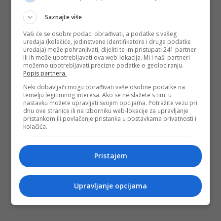
Saznajte više
Vaši će se osobni podaci obrađivati, a podatke s vašeg
uređaja (kolačiće, jedinstvene identifikatore i druge podatke
uređaja) može pohranjivati, dijeliti te im pristupati 241 partner
ili ih može upotrebljavati ova web-lokacija. Mi i naši partneri
možemo upotrebljavati precizne podatke o geolociranju.
Popis partnera.
Neki dobavljači mogu obrađivati vaše osobne podatke na
temelju legitimnog interesa. Ako se ne slažete s tim, u
nastavku možete upravljati svojim opcijama. Potražite vezu pri
dnu ove stranice ili na izborniku web-lokacije za upravljanje
pristankom ili povlačenje pristanka u postavkama privatnosti i
kolačića.
Pristajem
Upravljanje opcijama