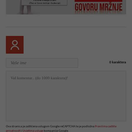
0
karaktera
Ova stranica je zaštićena uslugom Google reCAPTCHA te je podložna
Pravilima zaštite
privatnosti
i
Uvjetima usluge
kompanije Google.