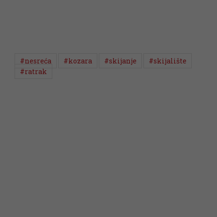
#nesreća
#kozara
#skijanje
#skijalište
#ratrak