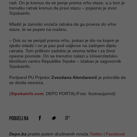
radi. On je krenuo da se penje prema vrhu staze, a u tom je
trenutku ratrak krenuo da pravi stazu – pojasnio je izvor
Srpskainfo.
Mladić je zamolio vozača ratraka da ga poveze do vrha
staze, te se popeo na mašinu.
– Dok su se penjali prema vrhu, pukao je dio na kojem je
sjedio mladić i on je pao pod valjkove na zadnjem dijelu
ratraka. Tom prilikom zadobio je veoma teške i za život
opasne povrede. On se trenutno nalazi u Univerzitetsko-
kliničkom centru Republike Srpske – istakao je sagovornik
Srpskainfo.
Portparol PU Prijedor
Zvezdana Alendarević
je potvrdila da
se desila nesreća.
(
Srpskainfo.com
, DEPO PORTAL/Foto: Ilustracija/md)
PODIJELI NA
Depo.ba
pratite putem društvenih mreža
Twitter
i
Facebook