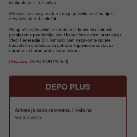
istaknuto je iz Tužilaštva.
Milićević se stavlja na teret da je počinila krivično djelo
nesavjestan rad u službi.
Po optužnici, Novalić se tereti da je koristeći okolnosti
proglašenja pandemije, kao i kapacitete ovlasti premijera u
Vladi Federacije BiH osmislio plan nezakonite isplate
budžetskih sredstava za potrebe kupovine sredstava i
opreme za borbu protiv koronavirusa.
(
Avaz.ba
, DEPO PORTAL/md)