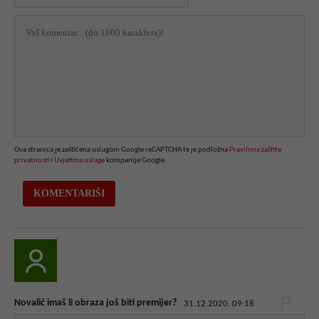
Ova stranica je zaštićena uslugom Google reCAPTCHA te je podložna
Pravilima zaštite
privatnosti
i
Uvjetima usluge
kompanije Google.
Novalić imaš li obraza još biti premijer?
31.12.2020. 09:18