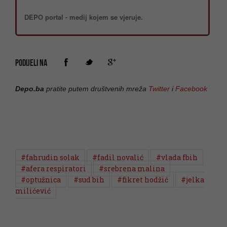
PODIJELI NA
Depo.ba
pratite putem društvenih mreža
Twitter
i
Facebook
#fahrudin solak
#fadil novalić
#vlada fbih
#afera respiratori
#srebrena malina
#optužnica
#sud bih
#fikret hodžić
#jelka
milićević