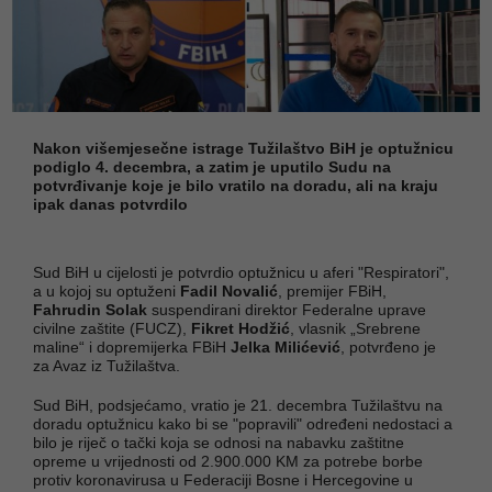
Nakon višemjesečne istrage Tužilaštvo BiH je optužnicu
podiglo 4. decembra, a zatim je uputilo Sudu na
potvrđivanje koje je bilo vratilo na doradu, ali na kraju
ipak danas potvrdilo
Sud BiH u cijelosti je potvrdio optužnicu u aferi "Respiratori",
a u kojoj su optuženi
Fadil Novalić
, premijer FBiH,
Fahrudin Solak
suspendirani direktor Federalne uprave
civilne zaštite (FUCZ),
Fikret Hodžić
, vlasnik „Srebrene
maline“ i dopremijerka FBiH
Jelka Milićević
, potvrđeno je
za Avaz iz Tužilaštva.
Sud BiH, podsjećamo, vratio je 21. decembra Tužilaštvu na
doradu optužnicu kako bi se "popravili" određeni nedostaci a
bilo je riječ o tački koja se odnosi na nabavku zaštitne
opreme u vrijednosti od 2.900.000 KM za potrebe borbe
protiv koronavirusa u Federaciji Bosne i Hercegovine u