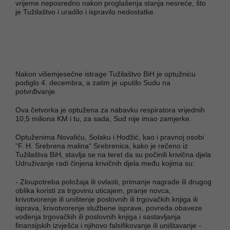
vrijeme neposredno nakon proglašenja stanja nesreće, što
je Tužilaštvo i uradilo i ispravilo nedostatke.
Nakon višemjesečne istrage Tužilaštvo BiH je optužnicu
podiglo 4. decembra, a zatim je uputilo Sudu na
potvrđivanje.
Ova četvorka je optužena za nabavku respiratora vrijednih
10,5 miliona KM i tu, za sada, Sud nije imao zamjerke.
Optuženima Novaliću, Solaku i Hodžić, kao i pravnoj osobi
“F. H. Srebrena malina“ Srebrenica, kako je rečeno iz
Tužilaštva BiH, stavlja se na teret da su počinili krivična djela
Udruživanje radi činjena krivičnih djela među kojima su:
- Zloupotreba položaja ili ovlasti, primanje nagrade ili drugog
oblika koristi za trgovinu uticajem, pranje novca,
krivotvorenje ili uništenje poslovnih ili trgovačkih knjiga ili
isprava, krivotvorenje službene isprave, povreda obaveze
vođenja trgovačkih ili poslovnih knjiga i sastavljanja
finansijskih izvješća i njihovo falsifikovanje ili uništavanje -