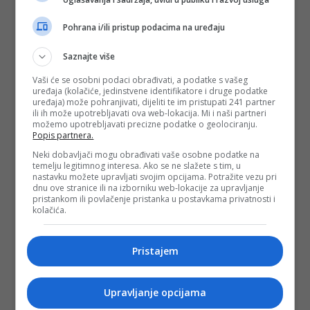
Pohrana i/ili pristup podacima na uređaju
Saznajte više
Vaši će se osobni podaci obrađivati, a podatke s vašeg
uređaja (kolačiće, jedinstvene identifikatore i druge podatke
uređaja) može pohranjivati, dijeliti te im pristupati 241 partner
ili ih može upotrebljavati ova web-lokacija. Mi i naši partneri
možemo upotrebljavati precizne podatke o geolociranju.
Popis partnera.
Neki dobavljači mogu obrađivati vaše osobne podatke na
temelju legitimnog interesa. Ako se ne slažete s tim, u
nastavku možete upravljati svojim opcijama. Potražite vezu pri
dnu ove stranice ili na izborniku web-lokacije za upravljanje
pristankom ili povlačenje pristanka u postavkama privatnosti i
kolačića.
Pristajem
Upravljanje opcijama