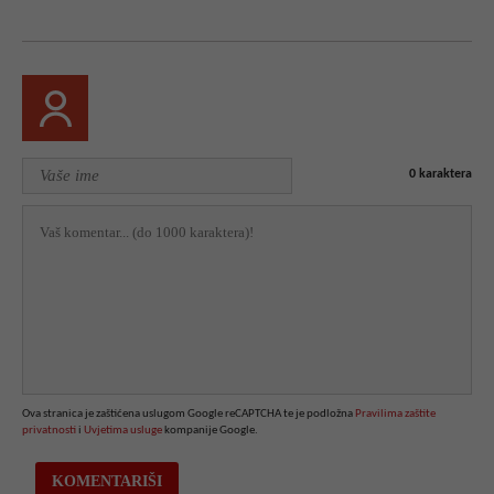
0
karaktera
Ova stranica je zaštićena uslugom Google reCAPTCHA te je podložna
Pravilima zaštite
privatnosti
i
Uvjetima usluge
kompanije Google.