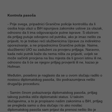
Kontrola pasoša
- Prije svega, pripadnici Granične policije kontrolišu da li
osoba koja ulazi u BiH ispunjava zakonske uslove za ulazak,
odnosno da li ima odgovarajuće putne isprave. S obzirom
da prtljag putuje odvojeno od putnika, ako je imao nešto za
prijaviti, to je trebao reći službenicima Uprave za indirektno
oporezivanje, a ne pripadnicima Granične policije. Naime,
sluzžbenici UIO su zaduženi za provjeru prtljaga. Naravno,
kada neki putnik kaže da nema ništa za prijaviti, uvijek se
može sačiniti procjena na lisu mjesta da li govori istinu ili ne,
odnosno da li će se njegov prtljag provjeriti ili ne, kazao je
Hofman.
Međutim, posebno je naglasio da se u ovom slučaju radilo o
nosiocu diplomatskog pasoša, što podrazumijeva nešto
drugačiju proceduru.
- Samim činom pokazivanja diplomatskog pasoša, prtljag
takvog putnika stiče diplomatski status. U takvim
slučajevima, a to je propisano našim zakonima u BiH, prtljag
se pregleda samo u dva slučaja i to ako nosilac
diplomatskog pasoša sam prijavi da prenosi nešto što je