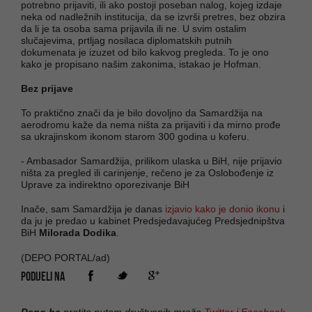
potrebno prijaviti, ili ako postoji poseban nalog, kojeg izdaje
neka od nadležnih institucija, da se izvrši pretres, bez obzira
da li je ta osoba sama prijavila ili ne. U svim ostalim
slučajevima, prtljag nosilaca diplomatskih putnih
dokumenata je izuzet od bilo kakvog pregleda. To je ono
kako je propisano našim zakonima, istakao je Hofman.
Bez prijave
To praktično znači da je bilo dovoljno da Samardžija na
aerodromu kaže da nema ništa za prijaviti i da mirno prođe
sa ukrajinskom ikonom starom 300 godina u koferu.
- Ambasador Samardžija, prilikom ulaska u BiH, nije prijavio
ništa za pregled ili carinjenje, rečeno je za Oslobođenje iz
Uprave za indirektno oporezivanje BiH
Inače, sam Samardžija je danas
izjavio kako je donio ikonu
i
da ju je predao u kabinet Predsjedavajućeg Predsjednipštva
BiH
Milorada Dodika
.
(DEPO PORTAL/ad)
PODIJELI NA
Depo.ba
pratite putem društvenih mreža
Twitter
i
Facebook