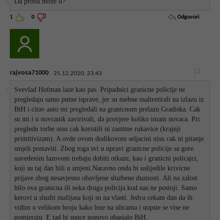
Da proba moze li?
Odgovori
1
0
rajvosa71000
25.12.2020. 23:43
Svevlad Hofman laze kao pas. Pripadnici granicne policije ne
pregledaju samo putne isprave, jer su mebne maltretirali na izlazu iz
BiH i citav auto mi pregledali na granicnom prelazu Gradiska. Cak
su mi i u novcanik zavirivali, da provjere koliko imam novaca. Pri
pregledu torbe nisu cak koristili ni zastitne rukavice (krajnji
primitivizam). A ovde ovom dodikovom seljacini nisu cak ni pitanje
smjeli postaviti. Zbog toga svi u upravi granicne policije sa gore
navedenim lazovom trebaju dobiti otkaze, kao i granicni policajci,
koji su taj dan bili u smjeni.Naravno onda bi uslijedile krivicne
prijave zbog nesavjesno obavljene sluzbene duznosti. Ali na zalost
bilo ova granicna ili neka druga policija kod nas ne postoji. Samo
kerovi u sluzbi mafijasa koji su na vlasti. Jedva cekam dan da ih
vidim u velikom broju kako leze na ulicama i uopste se vise ne
pomjeraju. E tad bi sunce ponovo obasjalo BiH.