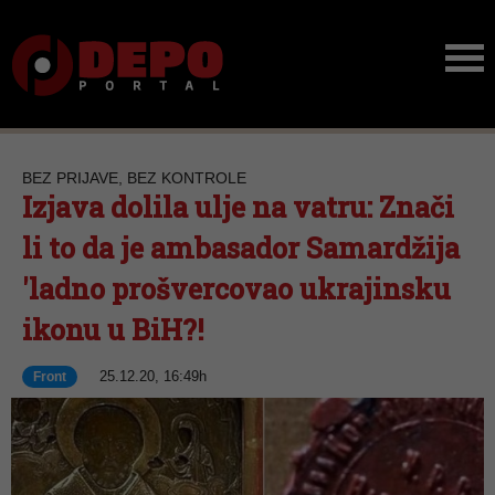
BEZ PRIJAVE, BEZ KONTROLE
Izjava dolila ulje na vatru: Znači
li to da je ambasador Samardžija
'ladno prošvercovao ukrajinsku
ikonu u BiH?!
25.12.20, 16:49h
Front