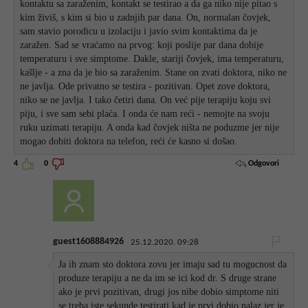
kontaktu sa zaraženim, kontakt se testirao a da ga niko nije pitao s
kim živiš, s kim si bio u zadnjih par dana. On, normalan čovjek,
sam stavio porodicu u izolaciju i javio svim kontaktima da je
zaražen. Sad se vraćamo na prvog: koji poslije par dana dobije
temperaturu i sve simptome. Dakle, stariji čovjek, ima temperaturu,
kašlje - a zna da je bio sa zaraženim. Stane on zvati doktora, niko ne
ne javlja. Ode privatno se testira - pozitivan. Opet zove doktora,
niko se ne javlja. I tako četiri dana. On već pije terapiju koju svi
piju, i sve sam sebi plaća. I onda će nam reći - nemojte na svoju
ruku uzimati terapiju. A onda kad čovjek ništa ne poduzme jer nije
mogao dobiti doktora na telefon, reći će kasno si došao.
Odgovori
4
0
guest1608884926
25.12.2020. 09:28
Ja ih znam sto doktora zovu jer imaju sad tu mogucnost da
produze terapiju a ne da im se ici kod dr. S druge strane
ako je prvi pozitivan, drugi jos nibe dobio simptome niti
se treba iste sekunde testirati kad je prvi dobio nalaz jer je