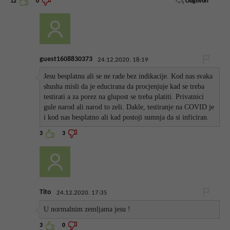
Odgovori
12
0
guest1608830373
24.12.2020. 18:19
Jesu besplatnu ali se ne rade bez indikacije. Kod nas svaka
shusha misli da je educirana da procjenjuje kad se treba
testirati a za porez na glupost se treba platiti. Privatnici
gule narod ali narod to zeli. Dakle, testiranje na COVID je
i kod nas besplatno ali kad postoji sumnja da si inficiran.
3
3
Tito
24.12.2020. 17:35
U normalnim zemljama jesu !
3
0