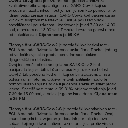
COVID-19 Ag test
je brza hromatografska analiza za
kvalitativno otkrivanje antigena na SARS-Cov-2 koji su
prisutni u nazofarinksu. Test je namijenjen kao pomoć ranoj
dijagnostici zaraze virusom SARS-Cov-2 kod pacijenata sa
kliničkim simptomima infekcije. Test je pokazao visoku
specifičnost i pouzdanost. Uzorkovanje je od 7.30 do 14.00
sati, a petkom do 13.00 sati. Rezultati testa su gotovi u roku
od nekoliko sati.
Cijena testa je 50 KM
.
Elecsys Anti-SARS-Cov-2
je serološki kvalitativni test -
ECLIA metoda, švicarske farmaceutske firme Roche, jednog
od vodećih svjetskih preduzeća u farmaceutskim
dijagnostičkim oblastima.
Ovaj test može otkriti antitijela na SARS-Cov-2 kod
pacijenata koji su bili izloženi virusu koji uzrokuje bolest
COVID-19, posebno kod onih koji su bili zaraženi, a nisu
pokazivali simptome. Otkrivanje ovih antitijela moglo bi
pomoći ukazivanju na to da li je osoba stekla imunitet protiv
virusa. Specifičnost testa je 99,81%. Vrijeme testiranja je od
7.30 do 15.00 sati, a nalaz je gotov istog dana.
Cijena testa
je 35 KM
.
Elecsys Anti-SARS-Cov-2-S
je serološki kvantitativan test -
ECLIA metoda, švicarske farmaceutske firme Roche. Ovaj
imunokemijski test vrijedan je dodatak portfelju testova
cobas, koji mjeri kvantitativno razinu antitijela protiv virusa