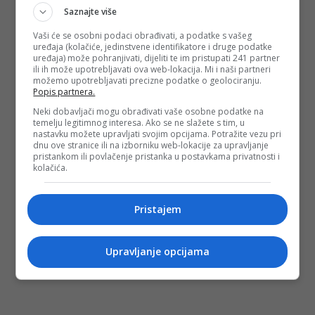
Saznajte više
Vaši će se osobni podaci obrađivati, a podatke s vašeg
uređaja (kolačiće, jedinstvene identifikatore i druge podatke
uređaja) može pohranjivati, dijeliti te im pristupati 241 partner
ili ih može upotrebljavati ova web-lokacija. Mi i naši partneri
možemo upotrebljavati precizne podatke o geolociranju.
Popis partnera.
Neki dobavljači mogu obrađivati vaše osobne podatke na
temelju legitimnog interesa. Ako se ne slažete s tim, u
nastavku možete upravljati svojim opcijama. Potražite vezu pri
dnu ove stranice ili na izborniku web-lokacije za upravljanje
pristankom ili povlačenje pristanka u postavkama privatnosti i
kolačića.
Pristajem
Upravljanje opcijama