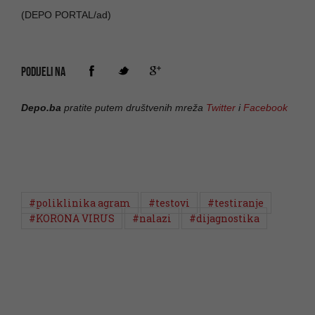
(DEPO PORTAL/ad)
PODIJELI NA
Depo.ba
pratite putem društvenih mreža
Twitter
i
Facebook
#poliklinika agram
#testovi
#testiranje
#KORONA VIRUS
#nalazi
#dijagnostika