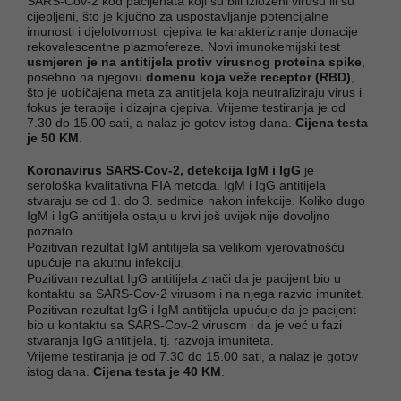
SARS-Cov-2 kod pacijenata koji su bili izloženi virusu ili su
cijepljeni, što je ključno za uspostavljanje potencijalne
imunosti i djelotvornosti cjepiva te karakteriziranje donacije
rekovalescentne plazmofereze. Novi imunokemijski test
usmjeren je na antitijela protiv virusnog proteina spike
,
posebno na njegovu
domenu koja veže receptor (RBD)
,
što je uobičajena meta za antitijela koja neutraliziraju virus i
fokus je terapije i dizajna cjepiva. Vrijeme testiranja je od
7.30 do 15.00 sati, a nalaz je gotov istog dana.
Cijena testa
je 50 KM
.
Koronavirus SARS-Cov-2, detekcija IgM i IgG
je
serološka kvalitativna FIA metoda. IgM i IgG antitijela
stvaraju se od 1. do 3. sedmice nakon infekcije. Koliko dugo
IgM i IgG antitijela ostaju u krvi još uvijek nije dovoljno
poznato.
Pozitivan rezultat IgM antitijela sa velikom vjerovatnošću
upućuje na akutnu infekciju.
Pozitivan rezultat IgG antitijela znači da je pacijent bio u
kontaktu sa SARS-Cov-2 virusom i na njega razvio imunitet.
Pozitivan rezultat IgG i IgM antitijela upućuje da je pacijent
bio u kontaktu sa SARS-Cov-2 virusom i da je već u fazi
stvaranja IgG antitijela, tj. razvoja imuniteta.
Vrijeme testiranja je od 7.30 do 15.00 sati, a nalaz je gotov
istog dana.
Cijena testa je 40 KM
.