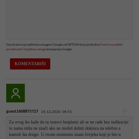
Ova stranica je zaštićena uslugom Google reCAPTCHA te je podložna
Pravilima zaštite
privatnosti
i
Uvjetima usluge
kompanije Google.
guest1608875727
25.12.2020. 06:55
Za ovog što kaže da su testovi besplatni ali se ne rade bez indikacije:
to nama ništa ne znači ako ne možeš dobiti doktora na telefon a
kamoli šta drugo. U ovom momentu znam čovjeka koji je bio u