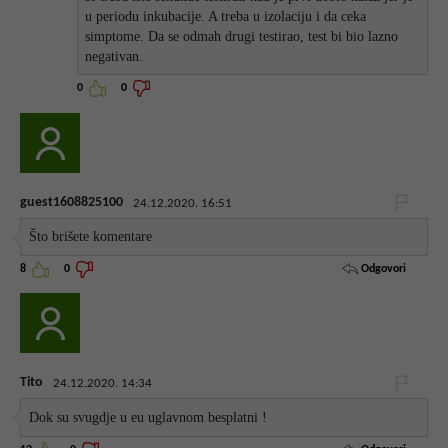
u periodu inkubacije. A treba u izolaciju i da ceka
simptome. Da se odmah drugi testirao, test bi bio lazno
negativan.
0
0
guest1608825100
24.12.2020. 16:51
Što brišete komentare
Odgovori
8
0
Tito
24.12.2020. 14:34
Dok su svugdje u eu uglavnom besplatni !