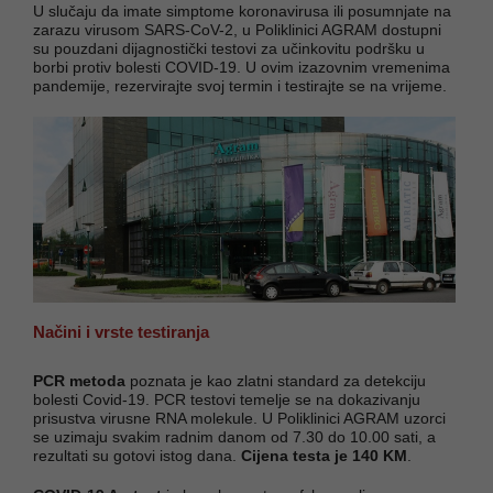
U slučaju da imate simptome koronavirusa ili posumnjate na
zarazu virusom SARS-CoV-2, u Poliklinici AGRAM dostupni
su pouzdani dijagnostički testovi za učinkovitu podršku u
borbi protiv bolesti COVID-19. U ovim izazovnim vremenima
pandemije, rezervirajte svoj termin i testirajte se na vrijeme.
Načini i vrste testiranja
PCR metoda
poznata je kao zlatni standard za detekciju
bolesti Covid-19. PCR testovi temelje se na dokazivanju
prisustva virusne RNA molekule. U Poliklinici AGRAM uzorci
se uzimaju svakim radnim danom od 7.30 do 10.00 sati, a
rezultati su gotovi istog dana.
Cijena testa je 140 KM
.