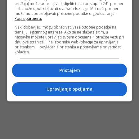
uređaja) može pohranjivati, dijeliti te im pristupati 241 partner
ili ih može upotrebljavati ova web-lokacija. Mi i naši partneri
možemo upotrebljavati precizne podatke o geolociranju.
Popis partnera.
Neki dobavljači mogu obrađivati vaše osobne podatke na
temelju legitimnog interesa. Ako se ne slažete s tim, u
nastavku možete upravljati svojim opcijama. Potražite vezu pri
dnu ove stranice ili na izborniku web-lokacije za upravljanje
pristankom ili povlačenje pristanka u postavkama privatnosti i
kolačića.
Pristajem
Upravljanje opcijama