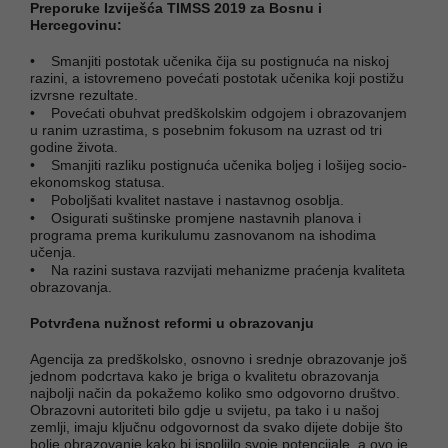
Preporuke Izviješća TIMSS 2019 za Bosnu i
Hercegovinu:
• Smanjiti postotak učenika čija su postignuća na niskoj
razini, a istovremeno povećati postotak učenika koji postižu
izvrsne rezultate.
• Povećati obuhvat predškolskim odgojem i obrazovanjem
u ranim uzrastima, s posebnim fokusom na uzrast od tri
godine života.
• Smanjiti razliku postignuća učenika boljeg i lošijeg socio-
ekonomskog statusa.
• Poboljšati kvalitet nastave i nastavnog osoblja.
• Osigurati suštinske promjene nastavnih planova i
programa prema kurikulumu zasnovanom na ishodima
učenja.
• Na razini sustava razvijati mehanizme praćenja kvaliteta
obrazovanja.
Potvrđena nužnost reformi u obrazovanju
Agencija za predškolsko, osnovno i srednje obrazovanje još
jednom podcrtava kako je briga o kvalitetu obrazovanja
najbolji način da pokažemo koliko smo odgovorno društvo.
Obrazovni autoriteti bilo gdje u svijetu, pa tako i u našoj
zemlji, imaju ključnu odgovornost da svako dijete dobije što
bolje obrazovanje kako bi ispoljilo svoje potencijale, a ovo je