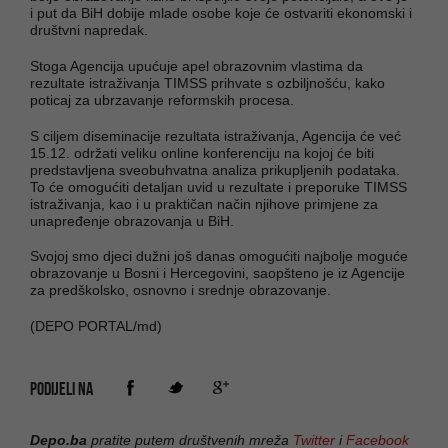
i put da BiH dobije mlade osobe koje će ostvariti ekonomski i
društvni napredak.
Stoga Agencija upućuje apel obrazovnim vlastima da
rezultate istraživanja TIMSS prihvate s ozbiljnošću, kako
poticaj za ubrzavanje reformskih procesa.
S ciljem diseminacije rezultata istraživanja, Agencija će već
15.12. održati veliku online konferenciju na kojoj će biti
predstavljena sveobuhvatna analiza prikupljenih podataka.
To će omogućiti detaljan uvid u rezultate i preporuke TIMSS
istraživanja, kao i u praktičan način njihove primjene za
unapređenje obrazovanja u BiH.
Svojoj smo djeci dužni još danas omogućiti najbolje moguće
obrazovanje u Bosni i Hercegovini, saopšteno je iz Agencije
za predškolsko, osnovno i srednje obrazovanje.
(DEPO PORTAL/md)
PODIJELI NA
Depo.ba
pratite putem društvenih mreža
Twitter
i
Facebook