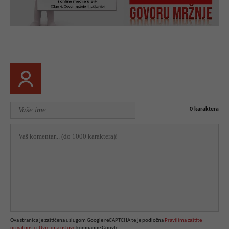
0
karaktera
Ova stranica je zaštićena uslugom Google reCAPTCHA te je podložna
Pravilima zaštite
privatnosti
i
Uvjetima usluge
kompanije Google.