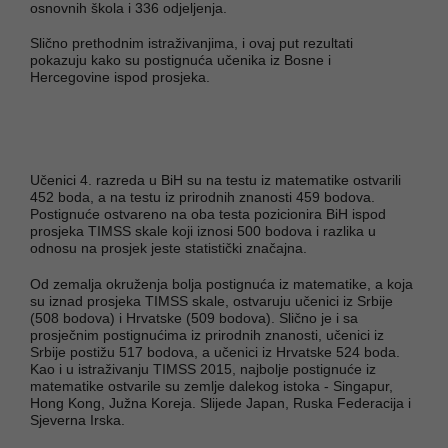
osnovnih škola i 336 odjeljenja.
Slično prethodnim istraživanjima, i ovaj put rezultati
pokazuju kako su postignuća učenika iz Bosne i
Hercegovine ispod prosjeka.
Učenici 4. razreda u BiH su na testu iz matematike ostvarili
452 boda, a na testu iz prirodnih znanosti 459 bodova.
Postignuće ostvareno na oba testa pozicionira BiH ispod
prosjeka TIMSS skale koji iznosi 500 bodova i razlika u
odnosu na prosjek jeste statistički značajna.
Od zemalja okruženja bolja postignuća iz matematike, a koja
su iznad prosjeka TIMSS skale, ostvaruju učenici iz Srbije
(508 bodova) i Hrvatske (509 bodova). Slično je i sa
prosječnim postignućima iz prirodnih znanosti, učenici iz
Srbije postižu 517 bodova, a učenici iz Hrvatske 524 boda.
Kao i u istraživanju TIMSS 2015, najbolje postignuće iz
matematike ostvarile su zemlje dalekog istoka - Singapur,
Hong Kong, Južna Koreja. Slijede Japan, Ruska Federacija i
Sjeverna Irska.