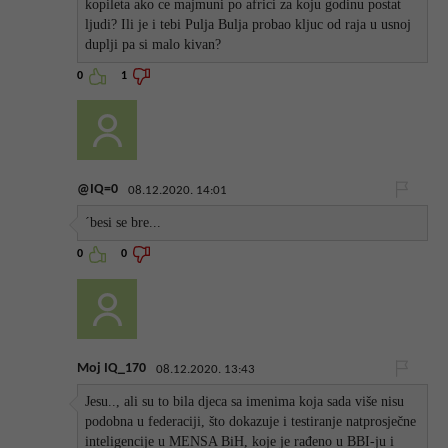
kopileta ako ce majmuni po africi za koju godinu postat
ljudi? Ili je i tebi Pulja Bulja probao kljuc od raja u usnoj
duplji pa si malo kivan?
0
1
@IQ=0
08.12.2020. 14:01
´besi se bre...
0
0
Moj IQ_170
08.12.2020. 13:43
Jesu.., ali su to bila djeca sa imenima koja sada više nisu
podobna u federaciji, što dokazuje i testiranje natprosječne
inteligencije u MENSA BiH, koje je rađeno u BBI-ju i