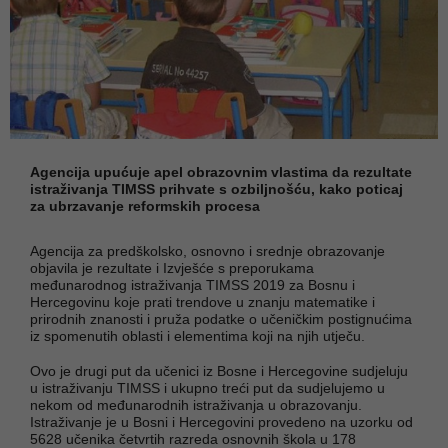
Agencija upućuje apel obrazovnim vlastima da rezultate
istraživanja TIMSS prihvate s ozbiljnošću, kako poticaj
za ubrzavanje reformskih procesa
Agencija za predškolsko, osnovno i srednje obrazovanje
objavila je rezultate i Izvješće s preporukama
međunarodnog istraživanja TIMSS 2019 za Bosnu i
Hercegovinu koje prati trendove u znanju matematike i
prirodnih znanosti i pruža podatke o učeničkim postignućima
iz spomenutih oblasti i elementima koji na njih utječu.
Ovo je drugi put da učenici iz Bosne i Hercegovine sudjeluju
u istraživanju TIMSS i ukupno treći put da sudjelujemo u
nekom od međunarodnih istraživanja u obrazovanju.
Istraživanje je u Bosni i Hercegovini provedeno na uzorku od
5628 učenika četvrtih razreda osnovnih škola u 178