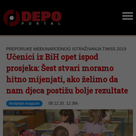
PREPORUKE MEĐUNARODNOG ISTRAŽIVANJA TIMSS 2019
Učenici iz BiH opet ispod
prosjeka: Šest stvari moramo
hitno mijenjati, ako želimo da
nam djeca postižu bolje rezultate
08.12.20, 12:36h
Nedjeljni magazin