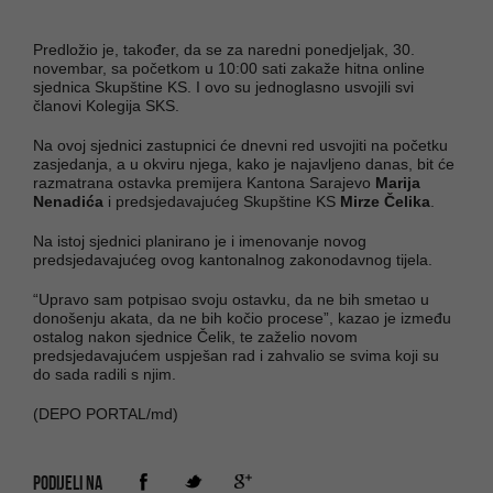
Predložio je, također, da se za naredni ponedjeljak, 30.
novembar, sa početkom u 10:00 sati zakaže hitna online
sjednica Skupštine KS. I ovo su jednoglasno usvojili svi
članovi Kolegija SKS.
Na ovoj sjednici zastupnici će dnevni red usvojiti na početku
zasjedanja, a u okviru njega, kako je najavljeno danas, bit će
razmatrana ostavka premijera Kantona Sarajevo
Marija
Nenadića
i predsjedavajućeg Skupštine KS
Mirze Čelika
.
Na istoj sjednici planirano je i imenovanje novog
predsjedavajućeg ovog kantonalnog zakonodavnog tijela.
“Upravo sam potpisao svoju ostavku, da ne bih smetao u
donošenju akata, da ne bih kočio procese”, kazao je između
ostalog nakon sjednice Čelik, te zaželio novom
predsjedavajućem uspješan rad i zahvalio se svima koji su
do sada radili s njim.
(DEPO PORTAL/md)
PODIJELI NA