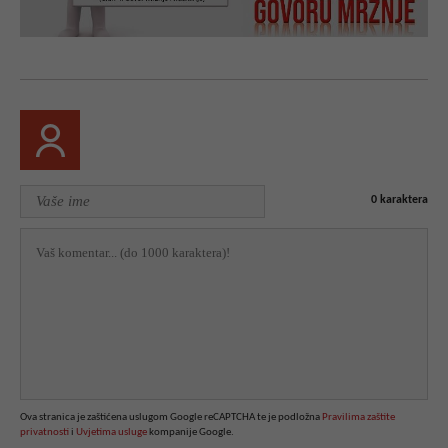
0
karaktera
Ova stranica je zaštićena uslugom Google reCAPTCHA te je podložna
Pravilima zaštite
privatnosti
i
Uvjetima usluge
kompanije Google.