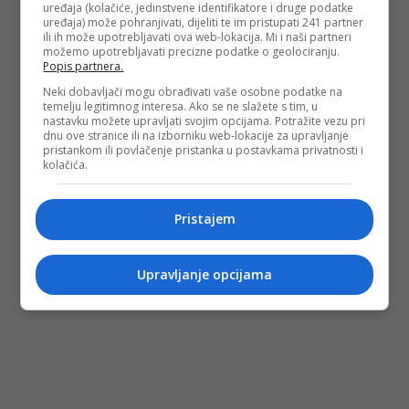
uređaja (kolačiće, jedinstvene identifikatore i druge podatke
uređaja) može pohranjivati, dijeliti te im pristupati 241 partner
ili ih može upotrebljavati ova web-lokacija. Mi i naši partneri
možemo upotrebljavati precizne podatke o geolociranju.
Popis partnera.
Neki dobavljači mogu obrađivati vaše osobne podatke na
temelju legitimnog interesa. Ako se ne slažete s tim, u
nastavku možete upravljati svojim opcijama. Potražite vezu pri
dnu ove stranice ili na izborniku web-lokacije za upravljanje
pristankom ili povlačenje pristanka u postavkama privatnosti i
kolačića.
Pristajem
Upravljanje opcijama