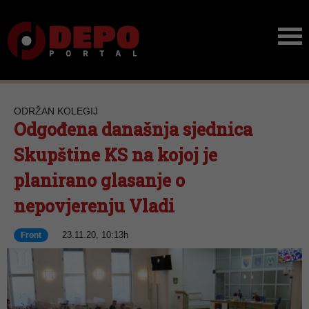
ODRŽAN KOLEGIJ
Odgođena današnja sjednica
Skupštine KS na kojoj je
planirano glasanje o
nepovjerenju Vladi
23.11.20, 10:13h
Front