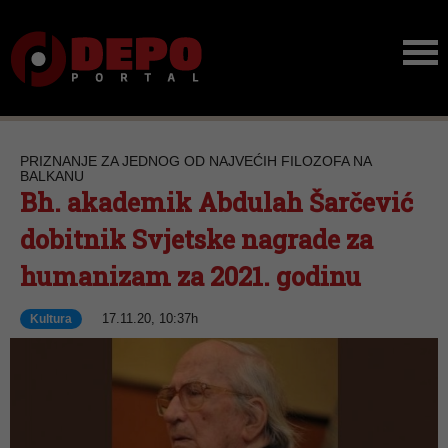
PRIZNANJE ZA JEDNOG OD NAJVEĆIH FILOZOFA NA
BALKANU
Bh. akademik Abdulah Šarčević
dobitnik Svjetske nagrade za
humanizam za 2021. godinu
17.11.20, 10:37h
Kultura