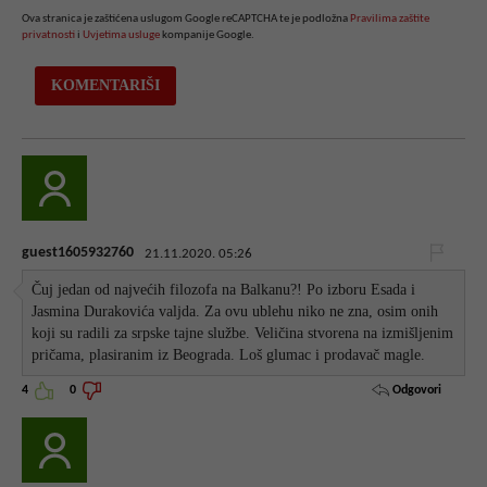
Ova stranica je zaštićena uslugom Google reCAPTCHA te je podložna
Pravilima zaštite
privatnosti
i
Uvjetima usluge
kompanije Google.
guest1605932760
21.11.2020. 05:26
Čuj jedan od najvećih filozofa na Balkanu?! Po izboru Esada i
Jasmina Durakovića valjda. Za ovu ublehu niko ne zna, osim onih
koji su radili za srpske tajne službe. Veličina stvorena na izmišljenim
pričama, plasiranim iz Beograda. Loš glumac i prodavač magle.
Odgovori
4
0