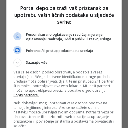
Portal depo.ba traži vaš pristanak za
upotrebu vaših ličnih podataka u sljedeće
svrhe:
Personalizirano oglašavanje i sadržaj, mjerenje
oglašavanja i sadržaja, uvidi u publiku i razvoj usluga
Pohrana i/ili pristup podacima na uređaju
Saznajte više
Vaši će se osobni podaci obrađivati, a podatke s vašeg
uređaja (kolačiće, jedinstvene identifikatore i druge podatke
uređaja) može pohranjivati, dijeliti te im pristupati 241 partner
ili ih može upotrebljavati ova web-lokacija. Mi i naši partneri
možemo upotrebljavati precizne podatke o geolociranju.
Popis partnera.
Neki dobavljači mogu obrađivati vaše osobne podatke na
temelju legitimnog interesa. Ako se ne slažete s tim, u
nastavku možete upravljati svojim opcijama. Potražite vezu pri
dnu ove stranice ili na izborniku web-lokacije za upravljanje
pristankom ili povlačenje pristanka u postavkama privatnosti i
kolačića.