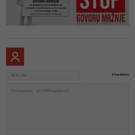
0
karaktera