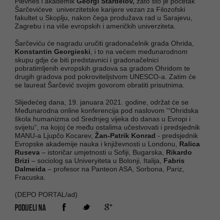
Plevneš
i akademik
Georgi Stardelov,
zato što je početak
Šarčevićeve univerzitetske karijere vezan za Filozofski
fakultet u Skoplju, nakon čega produžava rad u Sarajevu,
Zagrebu i na više evropskih i američkih univerziteta.
Šarčeviću će nagradu uručiti gradonačelnik grada Ohrida,
Konstantin Georgieski
, i to na većem međunarodnom
skupu gdje će biti predstavnici i gradonačelnici
pobratimljenih evropskih gradova sa gradom Ohridom te
drugih gradova pod pokroviteljstvom UNESCO-a. Zatim će
se laureat Šarčević svojim govorom obratiti prisutnima.
Slijedećeg dana, 19. januara 2021. godine, održat će se
Međunarodna online konferencija pod naslovom '“Ohridska
škola humanizma od Srednjeg vijeka do danas u Evropi i
svijetu“, na kojoj će među ostalima učestvovati i predsjednik
MANU-a Ljupčo Kocarev,
Žan-Patrik Konrad
- predsjednik
Evropske akademije nauka i književnosti u Londonu,
Ralica
Ruseva
– istoričar umjetnosti u Sofiji, Bugarska,
Rikardo
Brizi
– sociolog sa Univeryiteta u Bolonji, Italija,
Fabris
Dalmeida
– profesor na Panteon ASA, Sorbona, Pariz,
Fracuska.
(DEPO PORTAL/ad)
PODIJELI NA