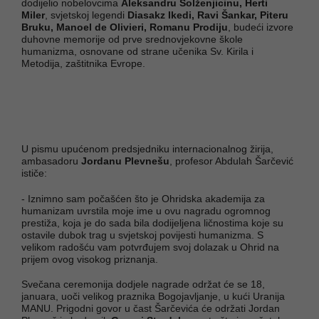
dodijelio nobelovcima
Aleksandru Solženjicinu, Herti
Miler
, svjetskoj legendi
Diasakz Ikedi, Ravi Šankar, Piteru
Bruku, Manoel de Olivieri, Romanu Prodiju
, budeći izvore
duhovne memorije od prve srednovjekovne škole
humanizma, osnovane od strane učenika Sv. Kirila i
Metodija, zaštitnika Evrope.
U pismu upućenom predsjedniku internacionalnog žirija,
ambasadoru
Jordanu Plevnešu
, profesor Abdulah Šarčević
ističe:
- Iznimno sam počašćen što je Ohridska akademija za
humanizam uvrstila moje ime u ovu nagradu ogromnog
prestiža, koja je do sada bila dodijeljena ličnostima koje su
ostavile dubok trag u svjetskoj povijesti humanizma. S
velikom radošću vam potvrđujem svoj dolazak u Ohrid na
prijem ovog visokog priznanja.
Svečana ceremonija dodjele nagrade održat će se 18,
januara, uoči velikog praznika Bogojavljanje, u kući Uranija
MANU. Prigodni govor u čast Šarčevića će održati Jordan