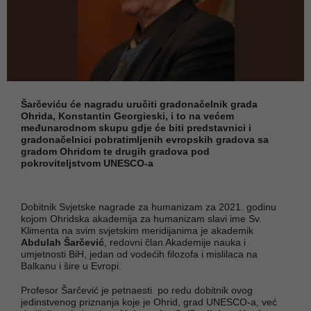
Šarčeviću će nagradu uručiti gradonačelnik grada
Ohrida, Konstantin Georgieski, i to na većem
međunarodnom skupu gdje će biti predstavnici i
gradonačelnici pobratimljenih evropskih gradova sa
gradom Ohridom te drugih gradova pod
pokroviteljstvom UNESCO-a
Dobitnik Svjetske nagrade za humanizam za 2021. godinu
kojom Ohridska akademija za humanizam slavi ime Sv.
Klimenta na svim svjetskim meridijanima je akademik
Abdulah Šarčević
, redovni član Akademije nauka i
umjetnosti BiH, jedan od vodećih filozofa i mislilaca na
Balkanu i šire u Evropi.
Profesor Šarčević je petnaesti po redu dobitnik ovog
jedinstvenog priznanja koje je Ohrid, grad UNESCO-a, već