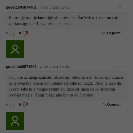
guest1605874401
20.11.2020. 13:13
Ko uspije naci jednu originalnu rečenicu Šarčevića, treba mu dati
veliku nagradu! Takve rečenice nema!
Odgovori
5
0
guest1605871601
20.11.2020. 12:26
Tunjo je za njega izmislio filozofiju. Studirao sam filozofiju i znam
da je ovaj bio obicni kompilator i prodavač magli. Pisao je tako da
ni sam sebe nije mogao razumjeti, zato jer misli da je filozofija
prodaja magle! Tunji nikad nije bio ni do članaka!
Odgovori
4
0