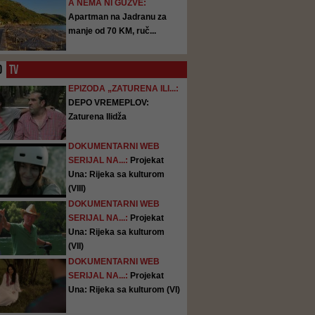
A NEMA NI GUŽVE:
Apartman na Jadranu za
manje od 70 KM, ruč...
O
TV
EPIZODA „ZATURENA ILI...:
DEPO VREMEPLOV:
Zaturena Ilidža
DOKUMENTARNI WEB
SERIJAL NA...:
Projekat
Una: Rijeka sa kulturom
(VIII)
DOKUMENTARNI WEB
SERIJAL NA...:
Projekat
Una: Rijeka sa kulturom
(VII)
DOKUMENTARNI WEB
SERIJAL NA...:
Projekat
Una: Rijeka sa kulturom (VI)