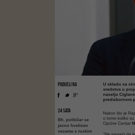
PODIJELI NA
U skladu sa str
sredstva u proj
naselju Ciglane
predizbornom p
24 SATA
Nakon što je Rap
o tome koliko su 
Bh. političar se
Općine Centar
N
javno hvalisao
vezama s ruskim
“Ne sporeći da 