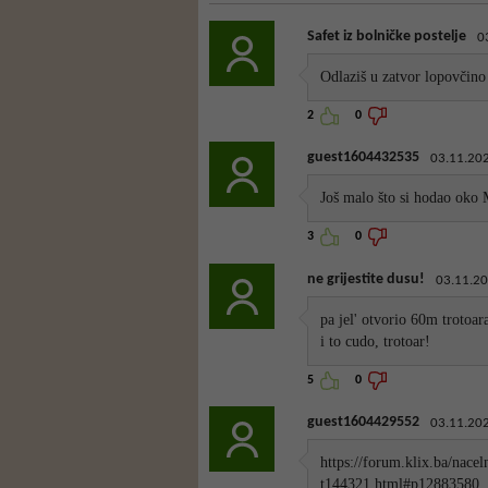
Safet iz bolničke postelje
0
Odlaziš u zatvor lopovčino 
2
0
guest1604432535
03.11.202
Još malo što si hodao oko M
3
0
ne grijestite dusu!
03.11.20
pa jel' otvorio 60m trotoar
i to cudo, trotoar!
5
0
guest1604429552
03.11.202
https://forum.klix.ba/nacel
t144321.html#p12883580