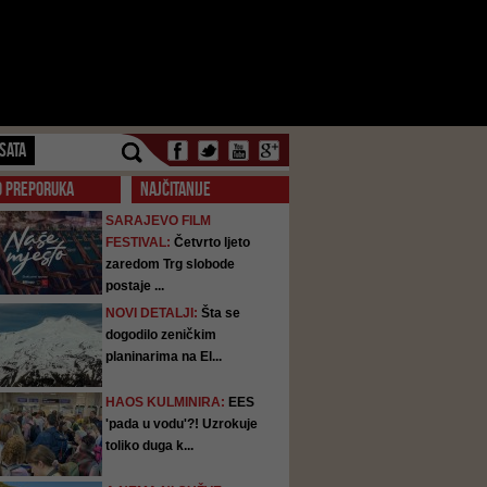
SATA
O PREPORUKA
NAJČITANIJE
SARAJEVO FILM
FESTIVAL:
Četvrto ljeto
zaredom Trg slobode
postaje ...
NOVI DETALJI:
Šta se
dogodilo zeničkim
planinarima na El...
HAOS KULMINIRA:
EES
'pada u vodu'?! Uzrokuje
toliko duga k...