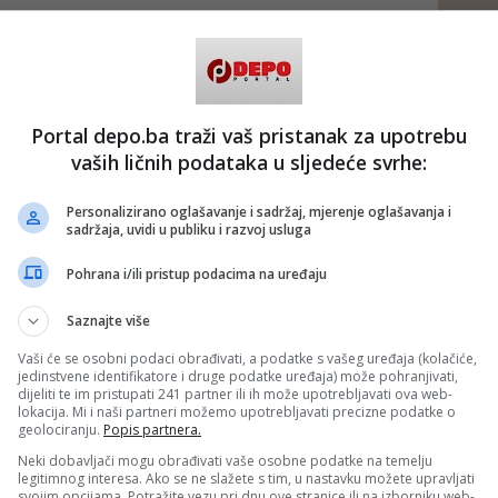
Portal depo.ba traži vaš pristanak za upotrebu
vaših ličnih podataka u sljedeće svrhe:
Personalizirano oglašavanje i sadržaj, mjerenje oglašavanja i
sadržaja, uvidi u publiku i razvoj usluga
Pohrana i/ili pristup podacima na uređaju
Saznajte više
Vaši će se osobni podaci obrađivati, a podatke s vašeg uređaja (kolačiće,
jedinstvene identifikatore i druge podatke uređaja) može pohranjivati,
dijeliti te im pristupati 241 partner ili ih može upotrebljavati ova web-
lokacija. Mi i naši partneri možemo upotrebljavati precizne podatke o
geolociranju.
Popis partnera.
Neki dobavljači mogu obrađivati vaše osobne podatke na temelju
legitimnog interesa. Ako se ne slažete s tim, u nastavku možete upravljati
svojim opcijama. Potražite vezu pri dnu ove stranice ili na izborniku web-