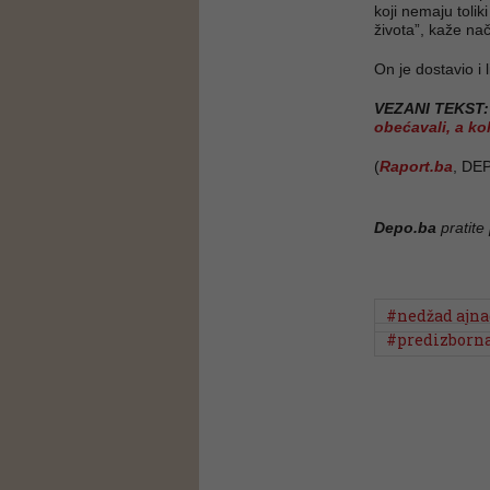
koji nemaju tolik
života”, kaže nač
On je dostavio i
VEZANI TEKST
obećavali, a ko
(
Raport.ba
, DE
Depo.ba
pratite
#nedžad ajna
#predizborna