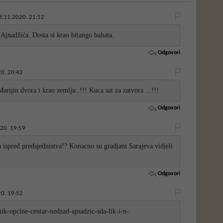
3.11.2020. 21:12
Ajnadžića. Dosta si krao bitango bahata.
Odgovori
0. 20:42
arijin dvora i krao zemlju..!!! Kuca sat za zatvora ...!!!
Odgovori
20. 19:59
a ispred predsjednistva!? Konacno su gradjani Sarajeva vidjeli
Odgovori
0. 19:52
nik-opcine-centar-nedzad-ajnadzic-sda-lik-i-n-