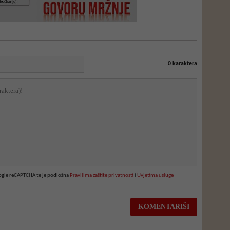
0
karaktera
oogle reCAPTCHA te je podložna
Pravilima zaštite privatnosti
i
Uvjetima usluge