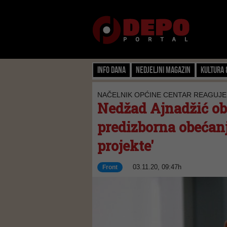
Info dana
Nedjeljni magazin
Kultura 
NAČELNIK OPĆINE CENTAR REAGUJE 
Nedžad Ajnadžić obj
predizborna obećanj
projekte'
03.11.20, 09:47h
Front