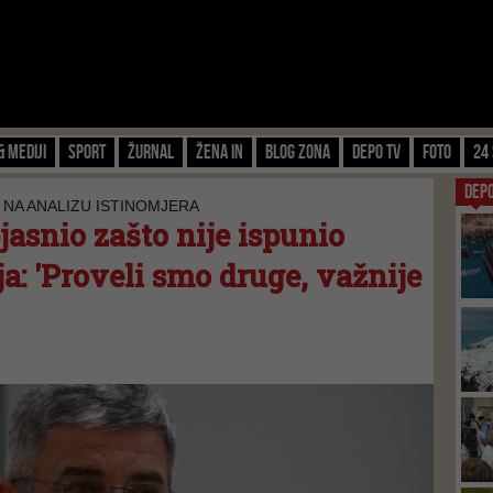
& Mediji
Sport
Žurnal
Žena IN
Blog zona
Depo TV
FOTO
24 
DEP
NA ANALIZU ISTINOMJERA
asnio zašto nije ispunio
a: 'Proveli smo druge, važnije