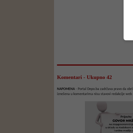
Komentari - Ukupno 42
NAPOMENA
- Portal Depo.ba zadržava pravo da obriš
iznešena u komentarima nisu stavovi redakcije web 