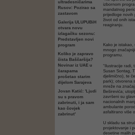
ultradesničarima
izbornom program
Rusov: Pozirao sa
mandatnog perio
zastavom
prijedloge novih 
život od onih is
Galerija ULUPUBiH
reagiranju.
otvara novu
izlagačku sezonu:
Predstavljen novi
Kako je istakao, 
program
mnogo značajniji 
Koliko je zapravo
programu.
čista Baščaršija?
Novinar iz UAE u
“Ilustracije radi
čarapama
Susan Sontag, Tr
djelimično), te č
prošetao starim
park); otvorena 
dijelom Sarajeva
mreže na značaj
Jovan Katić: 'Ljudi
Beširevića; utopl
završeni su glav
su s pravom
nacionalnih manj
zabrinuti, i ja sam
ambulante porodi
kao čovjek
asfaltirano više
zabrinut'
U skladu sa struč
projektovanje i p
desetine malih p