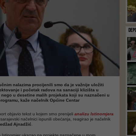
DEP
učnim nalazima procijenili smo da je važnije uložiti
ektovanje i početak radova na sanaciji klizišta u
 nego u desetine malih projekata koji su naznačeni u
rogramu, kaže načelnik Općine Centar
ort objavio tekst u kojem smo prenijeli
analizu Istinomjera
sarajevski načelnici ispunili obećanja, reagirao je načelnik
edžad Ajnadžić
.
je Istinomjer ukazao na projekte naznačene u mom