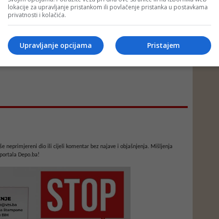
lokacije za upravljanje pristankom ili povlačenje pristanka u postavkama
privatnosti i kolačića.
Upravljanje opcijama
Pristajem
e neprimjereni dio ili cijeli komentar bez najave i objašnjenja. Mišljenja
portala Depo.ba!