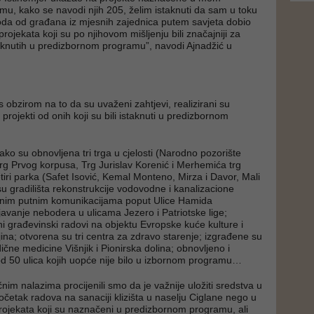
u, kako se navodi njih 205, želim istaknuti da sam u toku
da od građana iz mjesnih zajednica putem savjeta dobio
projekata koji su po njihovom mišljenju bili značajniji za
taknutih u predizbornom programu”, navodi Ajnadžić u
s obzirom na to da su uvaženi zahtjevi, realizirani su
projekti od onih koji su bili istaknuti u predizbornom
, tako su obnovljena tri trga u cjelosti (Narodno pozorište
g Prvog korpusa, Trg Jurislav Korenić i Merhemića trg
etiri parka (Safet Isović, Kemal Monteno, Mirza i Davor, Mali
su gradilišta rekonstrukcije vodovodne i kanalizacione
nim putnim komunikacijama poput Ulice Hamida
javanje nebodera u ulicama Jezero i Patriotske lige;
ni građevinski radovi na objektu Evropske kuće kulture i
ina; otvorena su tri centra za zdravo starenje; izgrađene su
čne medicine Višnjik i Pionirska dolina; obnovljeno i
 od 50 ulica kojih uopće nije bilo u izbornom programu…
nim nalazima procijenili smo da je važnije uložiti sredstva u
očetak radova na sanaciji klizišta u naselju Ciglane nego u
rojekata koji su naznačeni u predizbornom programu, ali