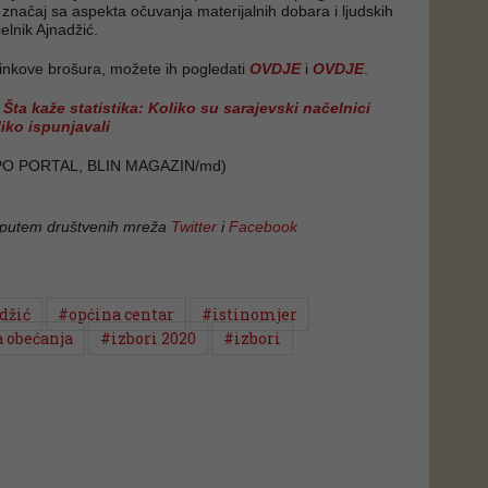
i značaj sa aspekta očuvanja materijalnih dobara i ljudskih
elnik Ajnadžić.
 linkove brošura, možete ih pogledati
OVDJE
i
OVDJE
.
:
Šta kaže statistika: Koliko su sarajevski načelnici
liko ispunjavali
PO PORTAL, BLIN MAGAZIN/md)
 putem društvenih mreža
Twitter
i
Facebook
džić
#općina centar
#istinomjer
 obećanja
#izbori 2020
#izbori