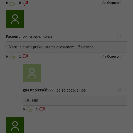
Odgovori
6
0
Pacijent
22.10.2020. 13:04
Necu je nositi preko usta na otvorenom . Zavrseno.
Odgovori
6
1
guest1603368599
22.10.2020. 14:09
Isti sam
0
1