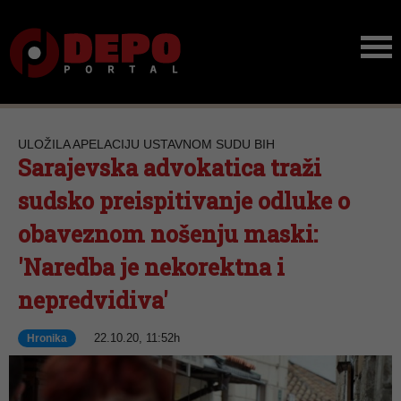
ULOŽILA APELACIJU USTAVNOM SUDU BIH
Sarajevska advokatica traži
sudsko preispitivanje odluke o
obaveznom nošenju maski:
'Naredba je nekorektna i
nepredvidiva'
22.10.20, 11:52h
Hronika