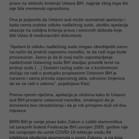
pravo na slobodu kretanja Ustava BiH, najprije zbog toga što
nije bila vremenski ograničena.
Ona je pojasnila da Ustavni sud može razmatrati apelaciju i
kada nema sudske odluke nadležnog suda, ukoliko apelacija
ukazuje na ozbiljna kršenja prava i osnovnih sloboda koje
štiti Ustav ili međunarodni dokumenti.
“Apelant bi odluku nadležnog suda mogao obezbijediti samo
na način da prekrši osporenu naredbu, te da radi toga bude
procesuiran. Jasno je da bi ovaj način uspostavljanja
nadležnosti Ustavnog suda BiH stavljao prevelik teret na
pristup sudu (…) Dodatni razlog zašto se u konkretnom
slučaju ne radi o postupku propisanom Ustavom BiH je
naravno i sama priroda osporenog akta, odnosno činjenica
da se ne radi o zakonu”, pojašnjava Kisić.
Prema njenim riječima, apelacija je uložena kako bi Ustavni
sud BiH provjerio ustavnost naredbe, smatrajući da je
donesena bez obrazloženja i da je rok primjene duži od dva
mjeseca.
BIRN BiH je ranije pisao kako Zakon o zaštiti stanovništva
od zaraznih bolesti Federacije BiH usvojen 2005. godine nije
bio izmijenjen da uvrsti COVID-19 infekcije među 84
infektivna oboljenja spomenuta u ovom Zakonu, a na koja