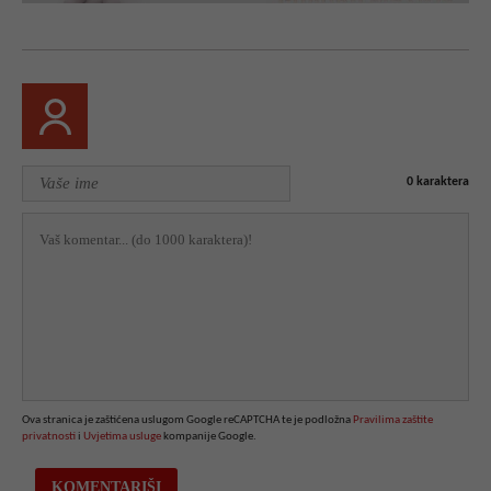
0
karaktera
Ova stranica je zaštićena uslugom Google reCAPTCHA te je podložna
Pravilima zaštite
privatnosti
i
Uvjetima usluge
kompanije Google.