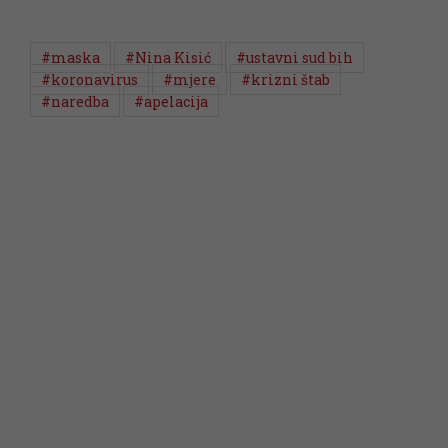
#maska
#Nina Kisić
#ustavni sud bih
#koronavirus
#mjere
#krizni štab
#naredba
#apelacija