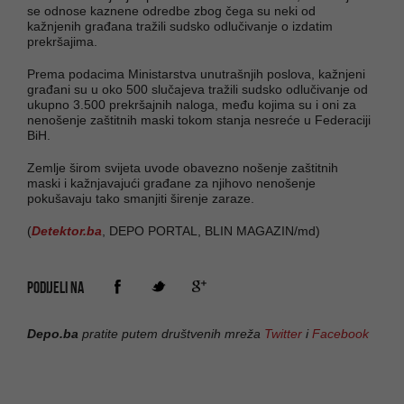
se odnose kaznene odredbe zbog čega su neki od
kažnjenih građana tražili sudsko odlučivanje o izdatim
prekršajima.
Prema podacima Ministarstva unutrašnjih poslova, kažnjeni
građani su u oko 500 slučajeva tražili sudsko odlučivanje od
ukupno 3.500 prekršajnih naloga, među kojima su i oni za
nenošenje zaštitnih maski tokom stanja nesreće u Federaciji
BiH.
Zemlje širom svijeta uvode obavezno nošenje zaštitnih
maski i kažnjavajući građane za njihovo nenošenje
pokušavaju tako smanjiti širenje zaraze.
(
Detektor.ba
, DEPO PORTAL, BLIN MAGAZIN/md)
PODIJELI NA
Depo.ba
pratite putem društvenih mreža
Twitter
i
Facebook