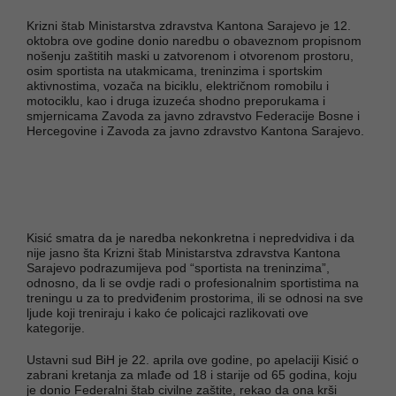
Krizni štab Ministarstva zdravstva Kantona Sarajevo je 12.
oktobra ove godine donio naredbu o obaveznom propisnom
nošenju zaštitih maski u zatvorenom i otvorenom prostoru,
osim sportista na utakmicama, treninzima i sportskim
aktivnostima, vozača na biciklu, električnom romobilu i
motociklu, kao i druga izuzeća shodno preporukama i
smjernicama Zavoda za javno zdravstvo Federacije Bosne i
Hercegovine i Zavoda za javno zdravstvo Kantona Sarajevo.
Kisić smatra da je naredba nekonkretna i nepredvidiva i da
nije jasno šta Krizni štab Ministarstva zdravstva Kantona
Sarajevo podrazumijeva pod “sportista na treninzima”,
odnosno, da li se ovdje radi o profesionalnim sportistima na
treningu u za to predviđenim prostorima, ili se odnosi na sve
ljude koji treniraju i kako će policajci razlikovati ove
kategorije.
Ustavni sud BiH je 22. aprila ove godine, po apelaciji Kisić o
zabrani kretanja za mlađe od 18 i starije od 65 godina, koju
je donio Federalni štab civilne zaštite, rekao da ona krši