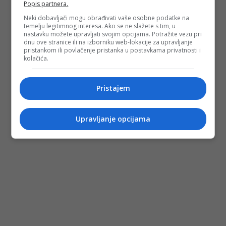
Popis partnera.
Neki dobavljači mogu obrađivati vaše osobne podatke na
temelju legitimnog interesa. Ako se ne slažete s tim, u
nastavku možete upravljati svojim opcijama. Potražite vezu pri
dnu ove stranice ili na izborniku web-lokacije za upravljanje
pristankom ili povlačenje pristanka u postavkama privatnosti i
kolačića.
Pristajem
Upravljanje opcijama