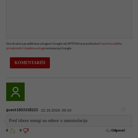
Ova stranica je zaštićena uslugom Google reCAPTCHA te je podložna
Pravilima zaštite
privatnosti
i
Uvjetima usluge
kompanije Google.
guest1603318223
22.10.2020. 00:10
Pred izbore mnogi na odmor u samoizolaciju
Odgovori
0
0