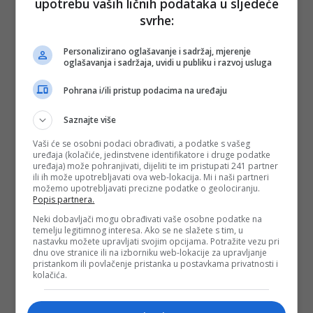
upotrebu vaših ličnih podataka u sljedeće
svrhe:
Personalizirano oglašavanje i sadržaj, mjerenje
oglašavanja i sadržaja, uvidi u publiku i razvoj usluga
Pohrana i/ili pristup podacima na uređaju
Saznajte više
Vaši će se osobni podaci obrađivati, a podatke s vašeg
uređaja (kolačiće, jedinstvene identifikatore i druge podatke
uređaja) može pohranjivati, dijeliti te im pristupati 241 partner
ili ih može upotrebljavati ova web-lokacija. Mi i naši partneri
možemo upotrebljavati precizne podatke o geolociranju.
Popis partnera.
Neki dobavljači mogu obrađivati vaše osobne podatke na
temelju legitimnog interesa. Ako se ne slažete s tim, u
nastavku možete upravljati svojim opcijama. Potražite vezu pri
dnu ove stranice ili na izborniku web-lokacije za upravljanje
pristankom ili povlačenje pristanka u postavkama privatnosti i
kolačića.