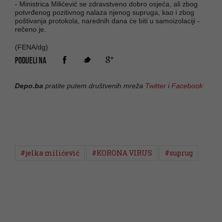
- Ministrica Milićević se zdravstveno dobro osjeća, ali zbog
potvrđenog pozitivnog nalaza njenog supruga, kao i zbog
poštivanja protokola, narednih dana će biti u samoizolaciji -
rečeno je.
(FENA/dg)
PODIJELI NA
Depo.ba
pratite putem društvenih mreža
Twitter
i
Facebook
#jelka milićević
#KORONA VIRUS
#suprug