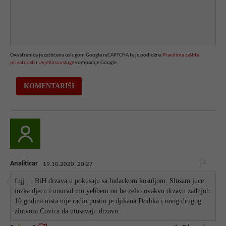
Ova stranica je zaštićena uslugom Google reCAPTCHA te je podložna
Pravilima zaštite
privatnosti
i
Uvjetima usluge
kompanije Google.
Analiticar
19.10.2020. 20:27
fujj ... BiH drzava u pokusaju sa ludackom kosuljom. Slusam juce
inzka djecu i unucad mu yebbem on he zelio ovakvu drzavu zadnjoh
10 godina nista nije radio pustio je djikana Dodika i onog drugog
zlotvora Covica da utusavaju drzavu..