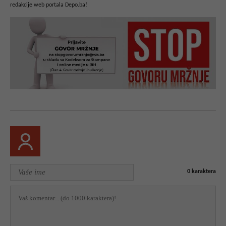
redakcije web portala Depo.ba!
0
karaktera