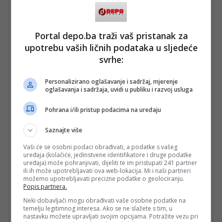
Portal depo.ba traži vaš pristanak za
upotrebu vaših ličnih podataka u sljedeće
svrhe:
Personalizirano oglašavanje i sadržaj, mjerenje
oglašavanja i sadržaja, uvidi u publiku i razvoj usluga
Pohrana i/ili pristup podacima na uređaju
Saznajte više
Vaši će se osobni podaci obrađivati, a podatke s vašeg
uređaja (kolačiće, jedinstvene identifikatore i druge podatke
uređaja) može pohranjivati, dijeliti te im pristupati 241 partner
ili ih može upotrebljavati ova web-lokacija. Mi i naši partneri
možemo upotrebljavati precizne podatke o geolociranju.
Popis partnera.
Neki dobavljači mogu obrađivati vaše osobne podatke na
temelju legitimnog interesa. Ako se ne slažete s tim, u
nastavku možete upravljati svojim opcijama. Potražite vezu pri