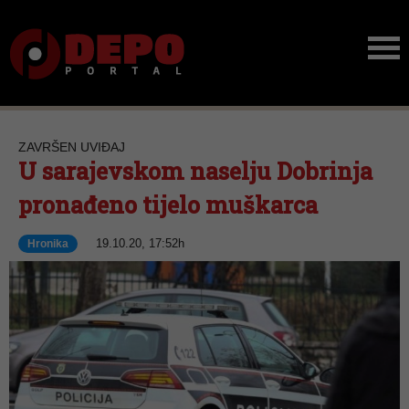
ZAVRŠEN UVIĐAJ
U sarajevskom naselju Dobrinja
pronađeno tijelo muškarca
19.10.20, 17:52h
Hronika