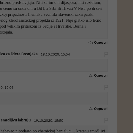
razno predstavljaju. Niti su im oni dijaspora, niti rezidium,
Po cemu su onda oni u BiH, a Srbi ili Hrvati?? Nisu po drzavi
nickoj pripadnosti (nemaku vecinski slavenski zakarpatski
og klerofasistickog projekta iz 1921. Nije glatko islo licno
pod velikim pritiskom iz Srbije i Hrvatske. Bosna i
stojala.
Odgovori
ca za lidera Bosnjaka
19.10.2020. 15:54
Odgovori
0. 12:03
Odgovori
 smrdljivu labrnju
19.10.2020. 15:50
 hebavao nipodasto po chetnickoj banjaluci... kretenu smrdljivi