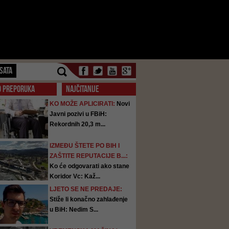
SATA
O PREPORUKA
NAJČITANIJE
KO MOŽE APLICIRATI:
Novi
Javni pozivi u FBiH:
Rekordnih 20,3 m...
IZMEĐU ŠTETE PO BIH I
ZAŠTITE REPUTACIJE B...:
Ko će odgovarati ako stane
Koridor Vc: Kaž...
LJETO SE NE PREDAJE:
Stiže li konačno zahlađenje
u BiH: Nedim S...