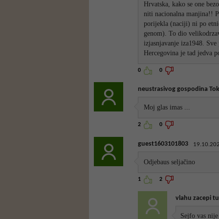
Hrvatska, kako se one bezob
niti nacionalna manjina!! 
porijekla (naciji) ni po et
genom). To dio velikodrzavn
izjasnjavanje iza1948. Sve 
Hercegovina je tad jedva po
0
0
neustrasivog gospodina Toki
Moj glas imas ...
2
0
guest1603101803
19.10.202
Odjebaus seljačino
1
2
vlahu zacepi tu
Sejfo vas nije