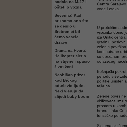
padalo na M-17 i
Centra Sarajevo 
oštetilo vozila
vode i zraka.
Severina: Kad
priznamo ono što
se desilo u
U proteklim sed
Srebrenici bit
vijećnika donio 
ćemo vesele
iza Unitic centr
gradnju poslovn
države
zelenih površina
Drama na Hvaru:
kontinuirane urb
Helikopter sletio
su ubrzanom pr
na stijene i spasio
odlazećeg načel
život ženi
Bošnjački pokret
Neobičan prizor
periodu više zele
kod Brčkog
politike uništen
oduševio ljude:
tajkuna.
Neki vjeruju da
Zelene površine u
slijedi baby boom
vidikovaca uz ure
prostora u kombin
hranu i tako Cen
turističke ponude
Sistematski ćemo z