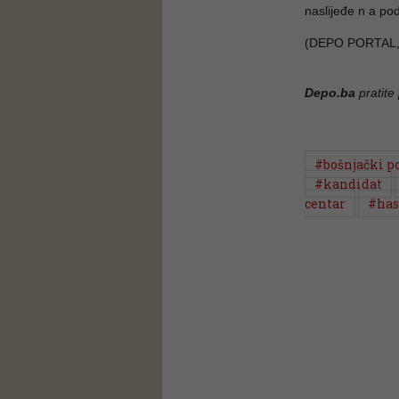
naslijeđe n a po
(DEPO PORTAL,
Depo.ba
pratite
#bošnjački p
#kandidat
centar
#has