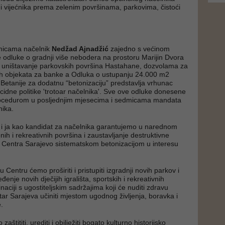
i vijećnika prema zelenim površinama, parkovima, čistoći
micama načelnik
Nedžad Ajnadžić
zajedno s većinom
je odluke o gradnji više nebodera na prostoru Marijin Dvora
a, uništavanje parkovskih površina Hastahane, dozvolama za
ih objekata za banke a Odluka o ustupanju 24.000 m2
 Betanije za dodatnu “betonizaciju” predstavlja vrhunac
icidne politike 'trotoar načelnika'. Sve ove odluke donesene
ocedurom u posljednjim mjesecima i sedmicama mandata
nika.
 i ja kao kandidat za načelnika garantujemo u narednom
nih i rekreativnih površina i zaustavljanje destruktivne
ja Centra Sarajevo sistematskom betonizacijom u interesu
 Centru ćemo proširiti i pristupiti izgradnji novih parkov i
đenje novih dječijih igrališta, sportskih i rekreativnih
aciji s ugostiteljskim sadržajima koji će nuditi zdravu
tar Sarajeva učiniti mjestom ugodnog življenja, boravka i
.
aštititi, urediti i obilježiti bogato kulturno historijsko