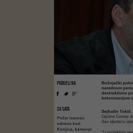
PODIJELI NA
Bošnjački pokre
narednom period
destruktivne po
betonizacijom u
24 SATA
Sejfudin Tokić
,
Općine Centar d
Požar izazvao
dao sljedeću izja
odrone kod
Konjica, kamenje
"U proteklom per