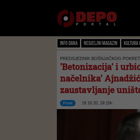
Info dana
Nedjeljni magazin
Kultura 
PREDSJEDNIK BOŠNJAČKOG POKRETA
'Betonizacija' i urbi
načelnika' Ajnadžić
zaustavljanje uništ
18.10.20, 19:15h
Front