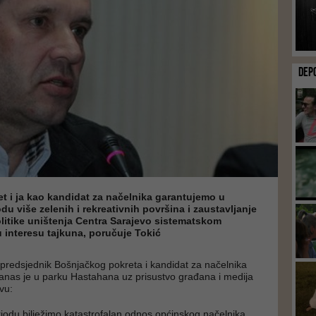
DEP
t i ja kao kandidat za načelnika garantujemo u
u više zelenih i rekreativnih površina i zaustavljanje
litike uništenja Centra Sarajevo sistematskom
 interesu tajkuna, poručuje Tokić
 predsjednik Bošnjačkog pokreta i kandidat za načelnika
anas je u parku Hastahana uz prisustvo građana i medija
vu:
iodu bilježimo katastrofalan odnos općinskog načelnika