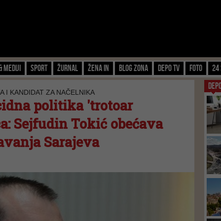
& Mediji
Sport
Žurnal
Žena IN
Blog zona
Depo TV
FOTO
24 
DEP
 I KANDIDAT ZA NAČELNIKA
cidna politika 'trotoar
a: Sejfudin Tokić obećava
avanja Sarajeva