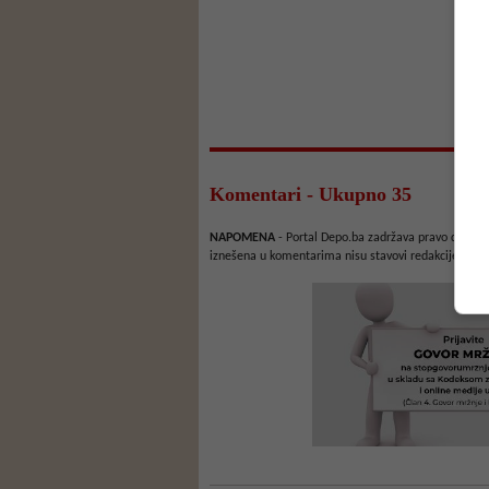
Komentari - Ukupno 35
NAPOMENA
- Portal Depo.ba zadržava pravo da obriš
iznešena u komentarima nisu stavovi redakcije web 