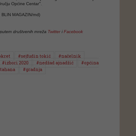
dručju Općine Centar".
 BLIN MAGAZIN/md)
 putem društvenih mreža
Twitter
i
Facebook
okret
#sejfudin tokić
#načelnik
#izbori 2020
#nedžad ajnadžić
#općina
tahana
#gradnja