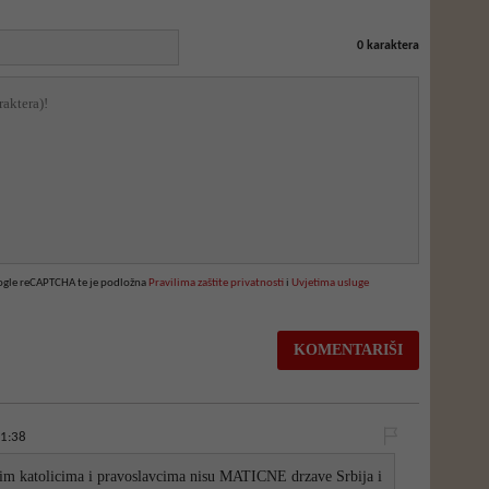
0
karaktera
oogle reCAPTCHA te je podložna
Pravilima zaštite privatnosti
i
Uvjetima usluge
01:38
m katolicima i pravoslavcima nisu MATICNE drzave Srbija i