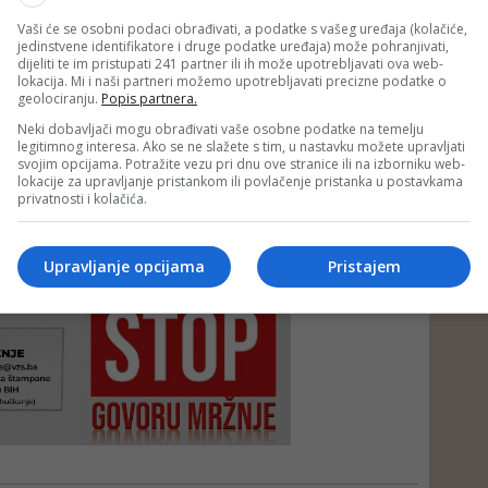
Vaši će se osobni podaci obrađivati, a podatke s vašeg uređaja (kolačiće,
jedinstvene identifikatore i druge podatke uređaja) može pohranjivati,
dijeliti te im pristupati 241 partner ili ih može upotrebljavati ova web-
lokacija. Mi i naši partneri možemo upotrebljavati precizne podatke o
geolociranju.
Popis partnera.
Neki dobavljači mogu obrađivati vaše osobne podatke na temelju
legitimnog interesa. Ako se ne slažete s tim, u nastavku možete upravljati
svojim opcijama. Potražite vezu pri dnu ove stranice ili na izborniku web-
lokacije za upravljanje pristankom ili povlačenje pristanka u postavkama
privatnosti i kolačića.
e neprimjereni dio ili cijeli komentar bez najave i objašnjenja. Mišljenja
portala Depo.ba!
Upravljanje opcijama
Pristajem