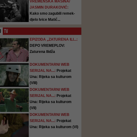
VREMENSKA MAŠINA/
JASMIN DURAKOVIĆ:
Kako smo zagubili remek-
djelo Ivice Matić...
O
TV
EPIZODA „ZATURENA ILI...:
DEPO VREMEPLOV:
Zaturena Ilidža
DOKUMENTARNI WEB
SERIJAL NA...:
Projekat
Una: Rijeka sa kulturom
(VIII)
DOKUMENTARNI WEB
SERIJAL NA...:
Projekat
Una: Rijeka sa kulturom
(VII)
DOKUMENTARNI WEB
SERIJAL NA...:
Projekat
Una: Rijeka sa kulturom (VI)