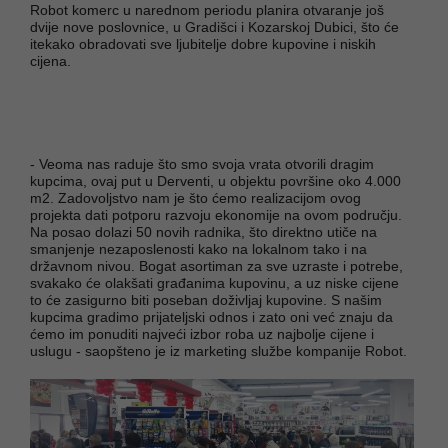
Robot komerc u narednom periodu planira otvaranje još
dvije nove poslovnice, u Gradišci i Kozarskoj Dubici, što će
itekako obradovati sve ljubitelje dobre kupovine i niskih
cijena.
- Veoma nas raduje što smo svoja vrata otvorili dragim
kupcima, ovaj put u Derventi, u objektu površine oko 4.000
m2. Zadovoljstvo nam je što ćemo realizacijom ovog
projekta dati potporu razvoju ekonomije na ovom području.
Na posao dolazi 50 novih radnika, što direktno utiče na
smanjenje nezaposlenosti kako na lokalnom tako i na
državnom nivou. Bogat asortiman za sve uzraste i potrebe,
svakako će olakšati građanima kupovinu, a uz niske cijene
to će zasigurno biti poseban doživljaj kupovine. S našim
kupcima gradimo prijateljski odnos i zato oni već znaju da
ćemo im ponuditi najveći izbor roba uz najbolje cijene i
uslugu - saopšteno je iz marketing službe kompanije Robot.