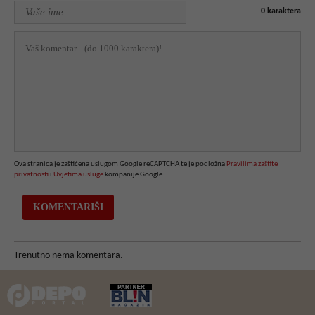
0
karaktera
Ova stranica je zaštićena uslugom Google reCAPTCHA te je podložna
Pravilima zaštite
privatnosti
i
Uvjetima usluge
kompanije Google.
Trenutno nema komentara.