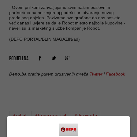
- Ovom prilikom zahvaljujemo svim našim poslovnim
partnerima na neizmjernoj podršci pri otvaranju novog
prodajnog objekta. Pozivamo sve građane da nas posjete
već danas i uvjere se da je Robot mjesto najbolje kupovine -
naveli su iz marketing službe kompanije Robot.
(DEPO PORTAL/BLIN MAGAZIN/ad)
PODIJELI NA
Depo.ba
pratite putem društvenih mreža
Twitter
i
Facebook
#robot
#hipermarket
#derventa
#trgovina
#kompanija
#kupovina