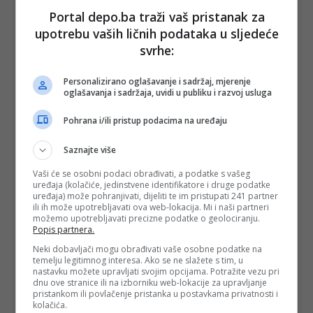
Portal depo.ba traži vaš pristanak za
upotrebu vaših ličnih podataka u sljedeće
svrhe:
Personalizirano oglašavanje i sadržaj, mjerenje
oglašavanja i sadržaja, uvidi u publiku i razvoj usluga
Pohrana i/ili pristup podacima na uređaju
Saznajte više
Vaši će se osobni podaci obrađivati, a podatke s vašeg
uređaja (kolačiće, jedinstvene identifikatore i druge podatke
uređaja) može pohranjivati, dijeliti te im pristupati 241 partner
ili ih može upotrebljavati ova web-lokacija. Mi i naši partneri
možemo upotrebljavati precizne podatke o geolociranju.
Popis partnera.
Neki dobavljači mogu obrađivati vaše osobne podatke na
temelju legitimnog interesa. Ako se ne slažete s tim, u
nastavku možete upravljati svojim opcijama. Potražite vezu pri
dnu ove stranice ili na izborniku web-lokacije za upravljanje
pristankom ili povlačenje pristanka u postavkama privatnosti i
kolačića.