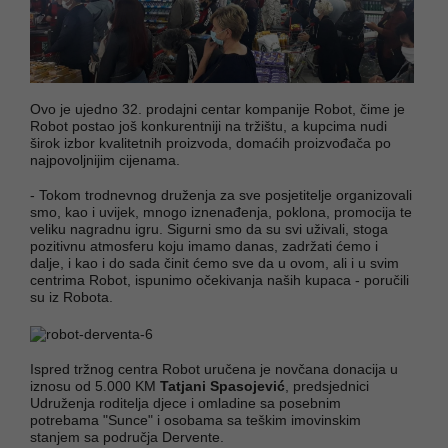
Ovo je ujedno 32. prodajni centar kompanije Robot, čime je
Robot postao još konkurentniji na tržištu, a kupcima nudi
širok izbor kvalitetnih proizvoda, domaćih proizvođača po
najpovoljnijim cijenama.
- Tokom trodnevnog druženja za sve posjetitelje organizovali
smo, kao i uvijek, mnogo iznenađenja, poklona, promocija te
veliku nagradnu igru. Sigurni smo da su svi uživali, stoga
pozitivnu atmosferu koju imamo danas, zadržati ćemo i
dalje, i kao i do sada činit ćemo sve da u ovom, ali i u svim
centrima Robot, ispunimo očekivanja naših kupaca - poručili
su iz Robota.
Ispred tržnog centra Robot uručena je novčana donacija u
iznosu od 5.000 KM
Tatjani Spasojević
, predsjednici
Udruženja roditelja djece i omladine sa posebnim
potrebama "Sunce" i osobama sa teškim imovinskim
stanjem sa područja Dervente.