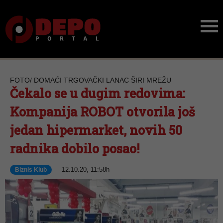
FOTO/ DOMAĆI TRGOVAČKI LANAC ŠIRI MREŽU
Čekalo se u dugim redovima:
Kompanija ROBOT otvorila još
jedan hipermarket, novih 50
radnika dobilo posao!
12.10.20, 11:58h
Biznis Klub