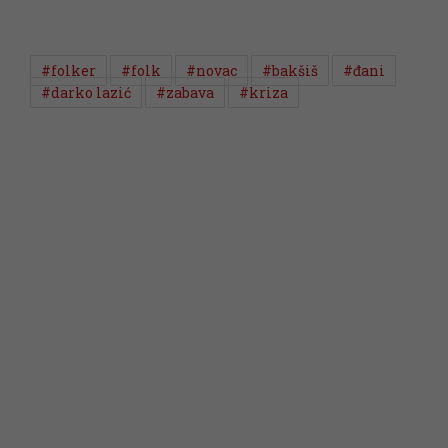
#folker
#folk
#novac
#bakšiš
#đani
#darko lazić
#zabava
#kriza