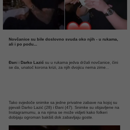
Novčanice su bile doslovno svuda oko njih - u rukama,
ali i po podu...
Đan
i i
Darko Lazić
su u rukama jedva držali novčanice, čini
se da, unatoč korona krizi, za njih dvojicu nema zime...
Tako svjedoče snimke sa jedne privatne zabave na kojoj su
pjevali Darko Lazić (28) i Đani (47). Snimke su objavljene na
Instagramumu, a na njima se može vidjeti kako folkeri
dobijaju ogroman bakšiš dok zabavljaju goste.