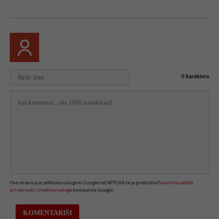
0
karaktera
Ova stranica je zaštićena uslugom Google reCAPTCHA te je podložna
Pravilima zaštite
privatnosti
i
Uvjetima usluge
kompanije Google.