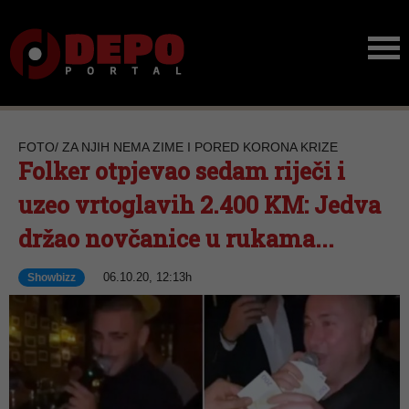
FOTO/ ZA NJIH NEMA ZIME I PORED KORONA KRIZE
Folker otpjevao sedam riječi i
uzeo vrtoglavih 2.400 KM: Jedva
držao novčanice u rukama...
06.10.20, 12:13h
Showbizz