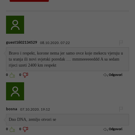
guest1602134529
08.10.2020. 07:22
Bravo i respekt, korone nema jer samo ovce koje mekecu vjeruju u
ta sranja ili novi svjetski poredak .... mmmeeeeeeddd A sa sedam
rijeci uzeti 2400 km respekt
Odgovori
0
0
bosna
07.10.2020. 19:12
Dno DNA, zemljo otvori se
Odgovori
0
0