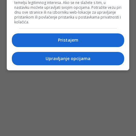
temelju legitimnog interesa. Ako se ne slažete s tim, u
nastavku možete upravljati svojim opcijama. Potražite vezu pri
dnu ove stranice ili na izborniku web-lokacije za upravljanje
pristankom ili povlačenje pristanka u postavkama privatnosti i
kolačića.
Pristajem
Upravljanje opcijama