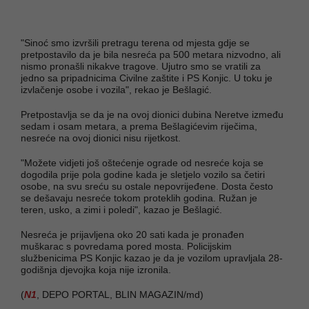
"Sinoć smo izvršili pretragu terena od mjesta gdje se
pretpostavilo da je bila nesreća pa 500 metara nizvodno, ali
nismo pronašli nikakve tragove. Ujutro smo se vratili za
jedno sa pripadnicima Civilne zaštite i PS Konjic. U toku je
izvlačenje osobe i vozila", rekao je Bešlagić.
Pretpostavlja se da je na ovoj dionici dubina Neretve između
sedam i osam metara, a prema Bešlagićevim riječima,
nesreće na ovoj dionici nisu rijetkost.
"Možete vidjeti još oštećenje ograde od nesreće koja se
dogodila prije pola godine kada je sletjelo vozilo sa četiri
osobe, na svu sreću su ostale nepovrijeđene. Dosta često
se dešavaju nesreće tokom proteklih godina. Ružan je
teren, usko, a zimi i poledi", kazao je Bešlagić.
Nesreća je prijavljena oko 20 sati kada je pronađen
muškarac s povredama pored mosta. Policijskim
službenicima PS Konjic kazao je da je vozilom upravljala 28-
godišnja djevojka koja nije izronila.
(
N1
, DEPO PORTAL, BLIN MAGAZIN/md)