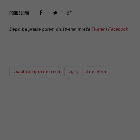
PODIJELI NA
Depo.ba
pratite putem društvenih mreža
Twitter
i
Facebook
#saobraćajna nesreća
#gss
#neretva