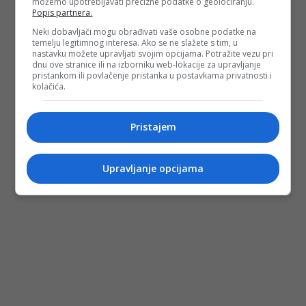
možemo upotrebljavati precizne podatke o geolociranju.
Popis partnera.
Neki dobavljači mogu obrađivati vaše osobne podatke na
temelju legitimnog interesa. Ako se ne slažete s tim, u
nastavku možete upravljati svojim opcijama. Potražite vezu pri
dnu ove stranice ili na izborniku web-lokacije za upravljanje
pristankom ili povlačenje pristanka u postavkama privatnosti i
kolačića.
Pristajem
Upravljanje opcijama