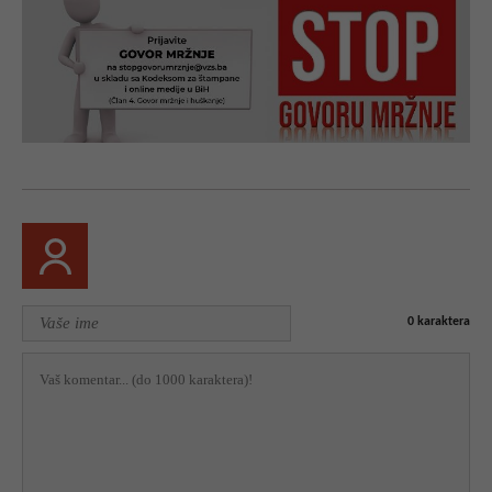
0
karaktera