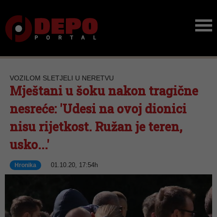
VOZILOM SLETJELI U NERETVU
Mještani u šoku nakon tragične
nesreće: 'Udesi na ovoj dionici
nisu rijetkost. Ružan je teren,
usko...'
01.10.20, 17:54h
Hronika