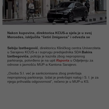
Nakon kupovine, direktorica KCUS-a sjela je u svoj
Mercedes, isključila “četiri žmigavca” i odvezla se
Sebiju Izetbegović
, direktoricu Kliničkog centra Univerziteta
u Sarajevu KCUS-a i suprugu predsjednika SDA
Bakira
Izetbegovića
, policija je kaznila zbog nepropisnog
parkiranja, potvrđeno je na upit
Raporta
u Odjeljenju za
odnose s javnošću MUP-a Kantona Sarajevo.
„Osoba S.I. već je sankcionisana zbog prekršaja
nepropisnog parkiranja. Izdat je prekršajni nalog i S. I. je za
njega prihvatila odgovornost“, rečeno je u MUP-u KS.