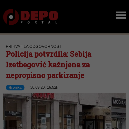
PRIHVATILA ODGOVORNOST
Policija potvrdila: Sebija
Izetbegović kažnjena za
nepropisno parkiranje
30.09.20, 16:52h
Hronika