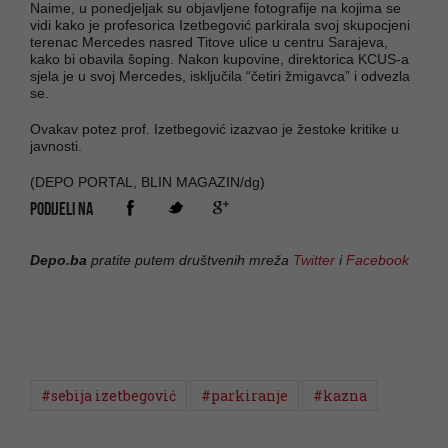
Naime, u ponedjeljak su objavljene fotografije na kojima se
vidi kako je profesorica Izetbegović parkirala svoj skupocjeni
terenac Mercedes nasred Titove ulice u centru Sarajeva,
kako bi obavila šoping. Nakon kupovine, direktorica KCUS-a
sjela je u svoj Mercedes, isključila “četiri žmigavca” i odvezla
se.
Ovakav potez prof. Izetbegović izazvao je žestoke kritike u
javnosti.
(DEPO PORTAL, BLIN MAGAZIN/dg)
PODIJELI NA
Depo.ba
pratite putem društvenih mreža
Twitter
i
Facebook
#sebija izetbegović
#parkiranje
#kazna