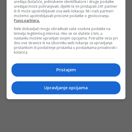
uređaja (kolačiće, jedinstvene identifikatore i druge podatke
uređaja) može pohranjivati, dijeliti te im pristupati 241 partner
ili ih može upotrebljavati ova web-lokacija. Mi i naši partneri
možemo upotrebljavati precizne podatke o geolociranju.
Popis partnera.
Neki dobavljači mogu obrađivati vaše osobne podatke na
temelju legitimnog interesa. Ako se ne slažete s tim, u
nastavku možete upravljati svojim opcijama. Potražite vezu pri
dnu ove stranice ili na izborniku web-lokacije za upravljanje
pristankom ili povlačenje pristanka u postavkama privatnosti i
kolačića.
Pristajem
Upravljanje opcijama