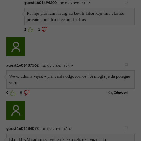
guest1601494300
30.09.2020. 21:31
Pa nije plasticni hirurg na bevrli hilsu koji ima vlastitu
privatnu bolnicu o cemu ti pricas
2
1
guest1601487562
30.09.2020. 19:39
Wow, udarna vijest - prihvatila odgovornost! A mogla je da potegne
vezu.
Odgovori
0
0
guest1601484073
30.09.2020. 18:41
Ebo 40 KM sad su svi vidjeli kakvo seljanka vozi auto.