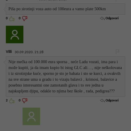
Piša po sirotinji voza auto od 100eura a vamo plate 500km
Odgovori
0
0
Villi
30.09.2020. 21:28
Nije mečka od 100.000 eura sporna , neće Ladu vozati, ima para i
može kupiti, ja da imam kupio bi istog GLC ali...., nije neškolovana
i iz sirotinjske kuće, sporno je sto je bahata i sto se kurci, a ovakvih
na sve strane uma u gradu i to vizaju balavci , krimosi, balavice a
posebno interesantni one zamotanih glava i to sve jedna u
najskupljem djipu, odakle to njima bez škole , rada, pedigrea???
Odgovori
2
0