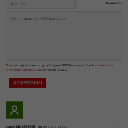
0
karaktera
Ova stranica je zaštićena uslugom Google reCAPTCHA te je podložna
Pravilima zaštite
privatnosti
i
Uvjetima usluge
kompanije Google.
guest1601494196
30.09.2020. 21:29