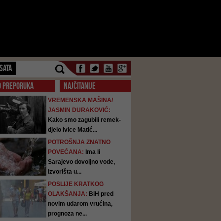
SATA
O PREPORUKA
NAJČITANIJE
VREMENSKA MAŠINA/
JASMIN DURAKOVIĆ:
Kako smo zagubili remek-
djelo Ivice Matić...
POTROŠNJA ZNATNO
POVEĆANA:
Ima li
Sarajevo dovoljno vode,
izvorišta u...
POSLIJE KRATKOG
OLAKŠANJA:
BiH pred
novim udarom vrućina,
prognoza ne...