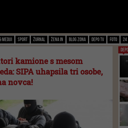
& Mediji
Sport
Žurnal
Žena IN
Blog zona
Depo TV
FOTO
24 
DEP
ktori kamione s mesom
eda: SIPA uhapsila tri osobe,
na novca!