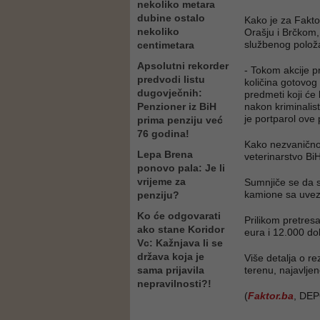
nekoliko metara
dubine ostalo
Kako je za Faktor
nekoliko
Orašju i Brčkom,
službenog položaj
centimetara
Apsolutni rekorder
- Tokom akcije pr
predvodi listu
količina gotovog
dugovječnih:
predmeti koji će
Penzioner iz BiH
nakon kriminalist
je portparol ove 
prima penziju već
76 godina!
Kako nezvanično 
Lepa Brena
veterinarstvo Bi
ponovo pala: Je li
vrijeme za
Sumnjiče se da s
kamione sa uveze
penziju?
Ko će odgovarati
Prilikom pretresa
ako stane Koridor
eura i 12.000 dol
Vc: Kažnjava li se
država koja je
Više detalja o r
sama prijavila
terenu, najavljen
nepravilnosti?!
(
Faktor.ba
, DE