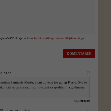
oogle reCAPTCHA te je podložna
Pravilima zaštite privatnosti
i
Uvjetima usluge
0. 04:33
cesuiras i smjenis Murtu, a oni dovedu jos goreg Kurtu. Sve je
ako, citava carina radi isto, uvezani sa spediterima godinama,
Odgovori
51
29.09.2020. 08:24