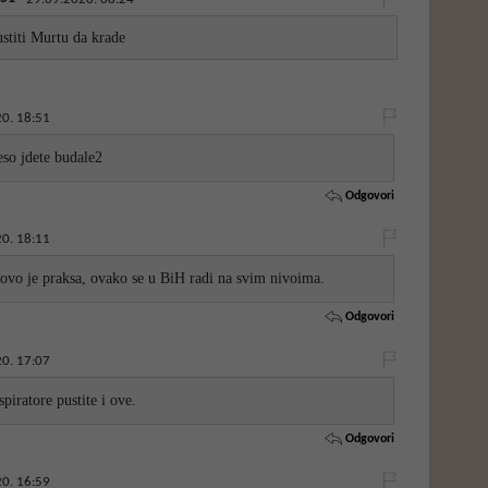
ustiti Murtu da krade
0. 18:51
so jdete budale2
Odgovori
0. 18:11
, ovo je praksa, ovako se u BiH radi na svim nivoima.
Odgovori
0. 17:07
piratore pustite i ove.
Odgovori
0. 16:59