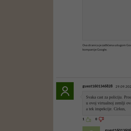
Ova stranica je zaštićena uslugom G
kompanije Google.
guest1601346828
29.09.202
Svaka cast za policiju. Pro
u ovoj virtualnoj zemlji ov
a tek inspekcije. Cirkus,
1
0
guest16013606