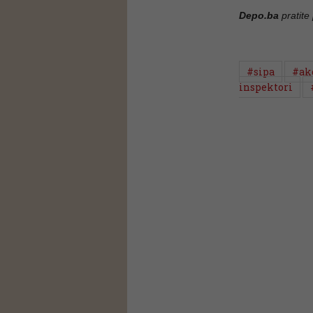
Depo.ba
pratite
#sipa
#akc
inspektori