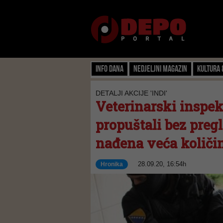
Info dana
Nedjeljni magazin
Kultura 
DETALJI AKCIJE 'INDI'
Veterinarski inspe
propuštali bez pregl
nađena veća količi
28.09.20, 16:54h
Hronika