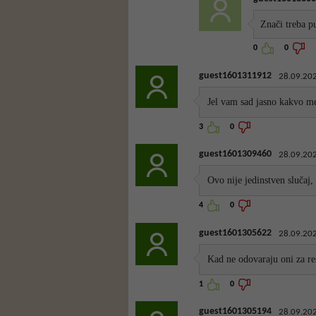
Znači treba p
0
0
guest1601311912
28.09.202
Jel vam sad jasno kakvo me
3
0
guest1601309460
28.09.202
Ovo nije jedinstven slučaj
4
0
guest1601305622
28.09.202
Kad ne odovaraju oni za res
1
0
guest1601305194
28.09.202