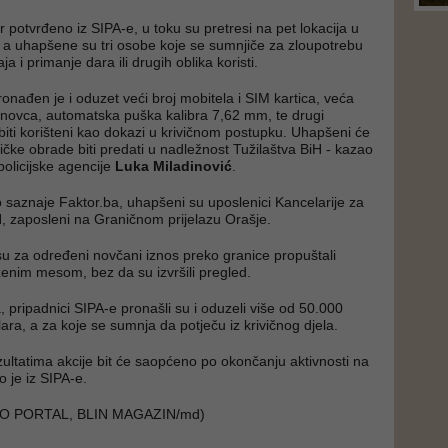
 potvrđeno iz SIPA-e, u toku su pretresi na pet lokacija u
 a uhapšene su tri osobe koje se sumnjiče za zloupotrebu
a i primanje dara ili drugih oblika koristi.
onađen je i oduzet veći broj mobitela i SIM kartica, veća
 novca, automatska puška kalibra 7,62 mm, te drugi
 biti korišteni kao dokazi u krivičnom postupku. Uhapšeni će
ičke obrade biti predati u nadležnost Tužilaštva BiH - kazao
policijske agencije
Luka Miladinović
.
saznaje Faktor.ba, uhapšeni su uposlenici Kancelarije za
H, zaposleni na Graničnom prijelazu Orašje.
u za određeni novčani iznos preko granice propuštali
nim mesom, bez da su izvršili pregled.
, pripadnici SIPA-e pronašli su i oduzeli više od 50.000
ara, a za koje se sumnja da potječu iz krivičnog djela.
ezultatima akcije bit će saopćeno po okončanju aktivnosti na
o je iz SIPA-e.
PO PORTAL, BLIN MAGAZIN/md)