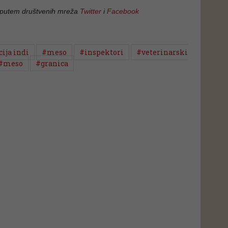
 putem društvenih mreža
Twitter
i
Facebook
ija indi
#meso
#inspektori
#veterinarski
#meso
#granica