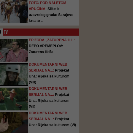
FOTO/ POD NALETOM
VRUĆINA:
Slike iz
uzavrelog grada: Sarajevo
krcato ...
O
TV
EPIZODA „ZATURENA ILI...:
DEPO VREMEPLOV:
Zaturena Ilidža
DOKUMENTARNI WEB
SERIJAL NA...:
Projekat
Una: Rijeka sa kulturom
(VIII)
DOKUMENTARNI WEB
SERIJAL NA...:
Projekat
Una: Rijeka sa kulturom
(VII)
DOKUMENTARNI WEB
SERIJAL NA...:
Projekat
Una: Rijeka sa kulturom (VI)