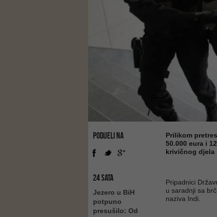
PODIJELI NA
Prilikom pretres
50.000 eura i 1
krivičnog djela
24 SATA
Pripadnici Državn
u saradnji sa br
Jezero u BiH
naziva Indi.
potpuno
presušilo: Od