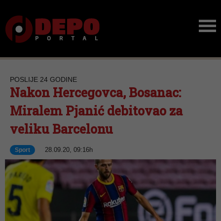
POSLIJE 24 GODINE
Nakon Hercegovca, Bosanac:
Miralem Pjanić debitovao za
veliku Barcelonu
28.09.20, 09:16h
Sport