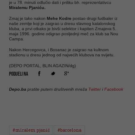
je u 78. minuti odlučio dati i priliku bh. reprezentativcu
Miralemu Pjaniću.
Zmaj je tako nakon
Mehe Kodre
postao drugi fudbaler iz
naše zemlje koji je zaigrao u dresu slavnog katalonskog
kluba, a prvi otkako je bivši selektor i kapiten Zmajeva 5.
maja 1996. godine odigrao posljednji meč za klub sa Nou
Campa.
Nakon Hercegovca, i Bosanac je zaigrao na kultnom
stadionu u dresu jednog od najvećih klubova na svijetu.
(DEPO PORTAL, BLIN AGAZIN/dg)
PODIJELI NA
Depo.ba
pratite putem društvenih mreža
Twitter
i
Facebook
#miralem pjanić
#barcelona