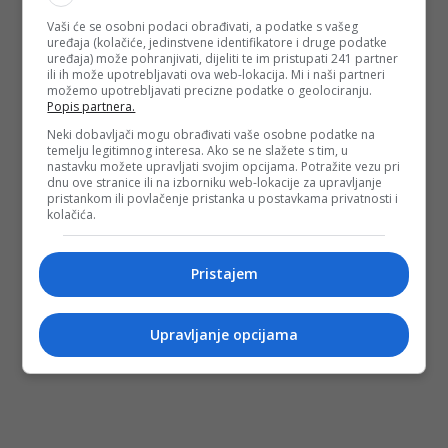
Vaši će se osobni podaci obrađivati, a podatke s vašeg
uređaja (kolačiće, jedinstvene identifikatore i druge podatke
uređaja) može pohranjivati, dijeliti te im pristupati 241 partner
ili ih može upotrebljavati ova web-lokacija. Mi i naši partneri
možemo upotrebljavati precizne podatke o geolociranju.
Popis partnera.
Neki dobavljači mogu obrađivati vaše osobne podatke na
temelju legitimnog interesa. Ako se ne slažete s tim, u
nastavku možete upravljati svojim opcijama. Potražite vezu pri
dnu ove stranice ili na izborniku web-lokacije za upravljanje
pristankom ili povlačenje pristanka u postavkama privatnosti i
kolačića.
Pristajem
Upravljanje opcijama