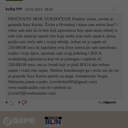
kuihg 999
23.01.2021. 18:05
PROČITAJTE MOJE SVJEDOČENJE Pozdrav svima, zovem se
gospođa Suzy Karina. Živim u Hrvatskoj i danas sam sretna žena? i
rekao sam sebi da će bilo koji zajmodavac koji spasi moju obitelj iz
naše loše situacije uputiti bilo koju osobu koja traži zajam k njima,
pružio sam sreću sebi i svojoj obitelji, trebao mi je zajam od
250.000,00 eura da započnem svoj život iznova jer sam samohrana
majka s troje djece, upoznala sam ovog poštenog i BOGA
strahujućeg zajmodavca koji mi je pomogao s zajmom od
250.000,00 eura, ona je čovjek koji se plaši BOGA ako trebate
zajam i vratit ćete zajam. Molimo kontaktirajte ga i recite mu da vas
je gospođa Suzy Karina uputila na njega. kontaktirajte Sergia
Mattarelu putem e-pošte: (covidrelief403@gmail.com)
www.washtransfer.com ili e-poštom na
(covid19@washtransfer.com)
Odgovori
0
0