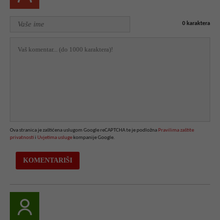
0
karaktera
Ova stranica je zaštićena uslugom Google reCAPTCHA te je podložna
Pravilima zaštite
privatnosti
i
Uvjetima usluge
kompanije Google.