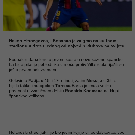
Nakon Hercegovca, i Bosanac je zaigrao na kultnom
stadionu u dresu jednog od najvećih klubova na svijetu
Fudbaleri Barcelone u prvom susretu nove sezone španske
La Lige pitanje pobjednika u meču protiv Villarreala riješili su
još u prvom poluvremenu.
Golovima
Fatija
u 15. i 19. minuti, zatim
Messija
u 35. s
bijele tačke i autogolom
Torresa
Barca je imala veliku
prednost u zvaničnom debiju
Ronalda Koemana
na klupi
španskog velikana.
Holandski stručnjak nije bio jedini koji je sinoć debitovao, već