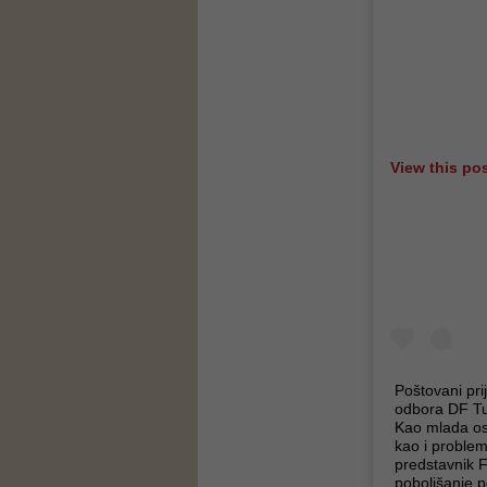
View this po
Poštovani pr
odbora DF Tuz
Kao mlada oso
kao i proble
predstavnik F
poboljšanje 