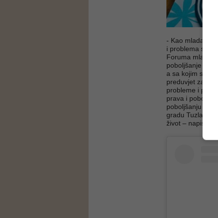
- Kao mlada osob
i problema sa k
Foruma mladih De
poboljšanje polo
a sa kojim se vec
preduvjet za dalj
probleme i prije
prava i poboljšal
poboljšanju uvj
gradu Tuzla, te u
život – napisala 