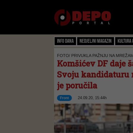
Info dana
Nedjeljni magazin
Kultura 
FOTO/ PRIVUKLA PAŽNJU NA MREŽA
Komšićev DF daje š
Svoju kandidaturu 
je poručila
24.09.20, 15:44h
Front