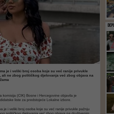
DEP
a je i veliki broj osoba koje su već ranije privukle
, ali ne zbog političkog djelovanja već zbog objava na
ežama
a komisija (CIK) Bosne i Hercegovine objavila je
didatske liste za predstojeće Lokalne izbore.
je i veliki broj osoba koje su već ranije privukle pažnju
 zbog političkog djelovanja već zbog objava na društvenim