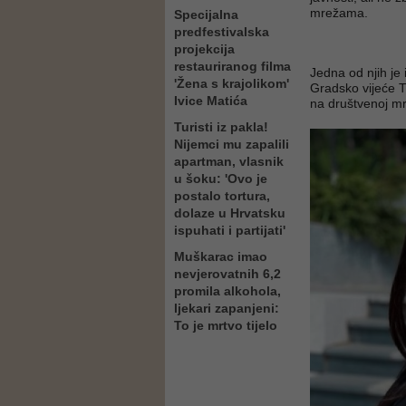
mrežama.
Specijalna
predfestivalska
projekcija
restauriranog filma
Jedna od njih je 
'Žena s krajolikom'
Gradsko vijeće Tu
Ivice Matića
na društvenoj mr
Turisti iz pakla!
Nijemci mu zapalili
apartman, vlasnik
u šoku: 'Ovo je
postalo tortura,
dolaze u Hrvatsku
ispuhati i partijati'
Muškarac imao
nevjerovatnih 6,2
promila alkohola,
ljekari zapanjeni:
To je mrtvo tijelo