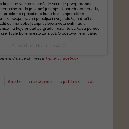
sa kojim se većina susreće je sticanje prvog radnog
preduslov za dalje zapošljavanje. U narednom periodu,
aše probleme i prijedloge kako bi se zajedničkim
li za svoja prava i poboljšali svoj položaj u društvu.
dit ću i na poboljšanju uslova života svih nas u
nicama koje pripadaju gradu Tuzla, te uz Vašu pomoć,
aše Tuzle bolje mjesto za život. S poštovanjem, Jahić
A post shared by
Emina Jahić
 putem društvenih mreža
Twitter
i
Facebook
ć
#tuzla
#instagram
#politika
#df