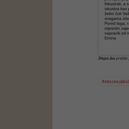
fokusirati, a 
iskustva kao 
želim čuti V
snagama izbori
Pored toga, ra
mjesnim zajed
napraviti od n
Emina
Depo.ba
pratite
#emina jahi