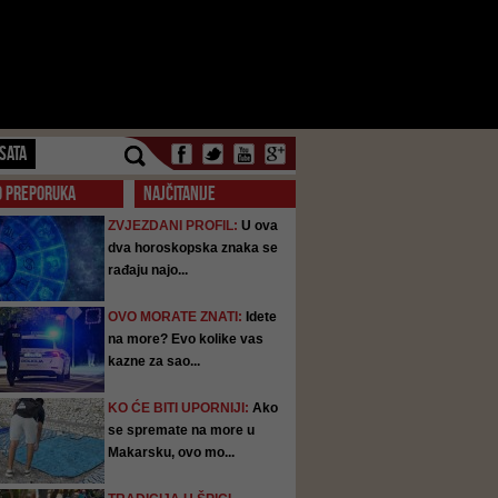
SATA
O PREPORUKA
NAJČITANIJE
ZVJEZDANI PROFIL:
U ova
dva horoskopska znaka se
rađaju najo...
OVO MORATE ZNATI:
Idete
na more? Evo kolike vas
kazne za sao...
KO ĆE BITI UPORNIJI:
Ako
se spremate na more u
Makarsku, ovo mo...