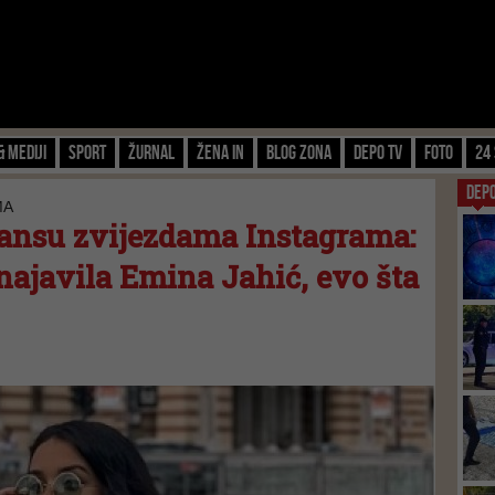
& Mediji
Sport
Žurnal
Žena IN
Blog zona
Depo TV
FOTO
24 
DEP
MA
ansu zvijezdama Instagrama:
najavila Emina Jahić, evo šta