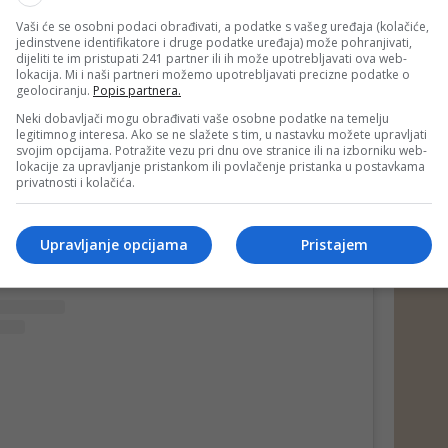
Vaši će se osobni podaci obrađivati, a podatke s vašeg uređaja (kolačiće,
jedinstvene identifikatore i druge podatke uređaja) može pohranjivati,
dijeliti te im pristupati 241 partner ili ih može upotrebljavati ova web-
lokacija. Mi i naši partneri možemo upotrebljavati precizne podatke o
a, svjesna sam položaja mladih u današnjem društvu kao
geolociranju.
Popis partnera.
ojima se svakodnevno susrećemo. Stoga, kao predstavnik
mokratske fronte, fokus mog djelovanja biti će
Neki dobavljači mogu obrađivati vaše osobne podatke na temelju
legitimnog interesa. Ako se ne slažete s tim, u nastavku možete upravljati
žaja mladih. Jedan od problema na koji se želim fokusirati,
svojim opcijama. Potražite vezu pri dnu ove stranice ili na izborniku web-
́ina susreće, jeste stjecanje prvog radnog iskustva kao
lokacije za upravljanje pristankom ili povlačenje pristanka u postavkama
e zapošljavanje. U narednom periodu, želim čuti Vaše
privatnosti i kolačića.
dloge kako bismo se zajedničkim snagama izborili za svoja
i svoj položaj u društvu. Pored toga, radit ću i na
eta života svih nas u mjesnim zajednicama koje pripadaju
z Vašu pomoć, napraviti od naše Tuzle bolje mjesto za
Upravljanje opcijama
Pristajem
je Jahić.