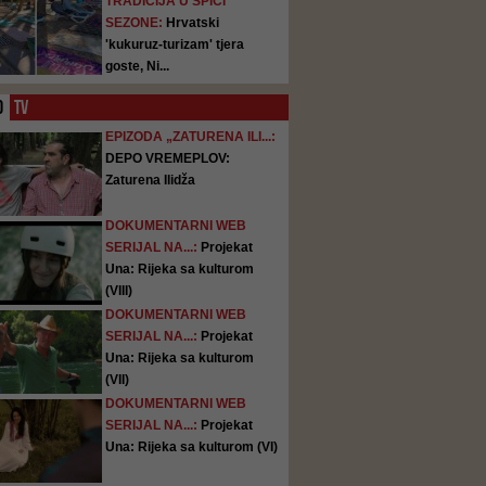
TRADICIJA U ŠPICI
SEZONE:
Hrvatski
'kukuruz-turizam' tjera
goste, Ni...
O
TV
EPIZODA „ZATURENA ILI...:
DEPO VREMEPLOV:
Zaturena Ilidža
DOKUMENTARNI WEB
SERIJAL NA...:
Projekat
Una: Rijeka sa kulturom
(VIII)
DOKUMENTARNI WEB
SERIJAL NA...:
Projekat
Una: Rijeka sa kulturom
(VII)
DOKUMENTARNI WEB
SERIJAL NA...:
Projekat
Una: Rijeka sa kulturom (VI)