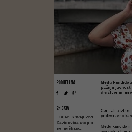
PODIJELI NA
Među kandidatim
pažnju javnosti
društvenim mr
24 SATA
Centralna izborn
preliminarne kan
U rijeci Krivaji kod
Zavidovića utopio
Među kandidatima 
se muškarac
javnosti, ali ne