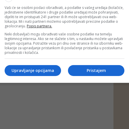
Vaši će se osobni podaci obrađivati, a podatke s vašeg uređaja (kolačiće,
jedinstvene identifikatore i druge podatke uređaja) može pohranjivati,
dijeliti te im pristupati 241 partner ili ih može upotrebljavati ova web-
lokacija. Mi i naši partneri možemo upotrebljavati precizne podatke o
geolociranju.
Popis partnera.
Neki dobavljači mogu obrađivati vaše osobne podatke na temelju
legitimnog interesa. Ako se ne slažete s tim, u nastavku možete upravljati
svojim opcijama. Potražite vezu pri dnu ove stranice ili na izborniku web-
lokacije za upravljanje pristankom ili povlačenje pristanka u postavkama
privatnosti i kolačića.
Upravljanje opcijama
Pristajem