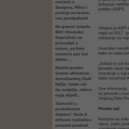
nesreća u
pokazuju satelits
Sarajevu, Hitna i
politiku (ASPI).
policija na terenu,
ima povrijeđenih
Na granici između
Ukupno je ASPI id
BiH i Hrvatske:
regiji od 2017. 
Supružnici se
edukaciju sa naj
posvađali u
Guardian navodi k
koloni, pa Amir
kako su sada potv
nastavio put bez
Selme...
„Dokazi iz ove 
Madrid poslao
kineskih vlasti d
žestok ultimatum
investicije u izg
ističe istraživač
desničarskoj Vladi
Italije: Imate rok
Ove informacije,
do nedjelje, nakon
su javnosti u baz
toga slijedi...
Xinjiang Data Pro
'Genocid u
Prisilni rad
produženom
dejstvu': Hoće li
Kampovi su indent
državno tužilaštvo
njima, zatim pre
preuzeti predmet
satelitskih snima