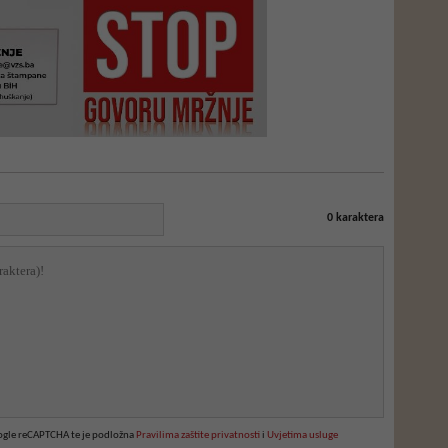
0
karaktera
oogle reCAPTCHA te je podložna
Pravilima zaštite privatnosti
i
Uvjetima usluge