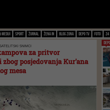
& Mediji
Sport
Žurnal
Žena IN
Blog zona
Depo TV
FOTO
24 
DEP
SATELITSKI SNIMCI
 kampova za pritvor
 zbog posjedovanja Kur'ana
skog mesa