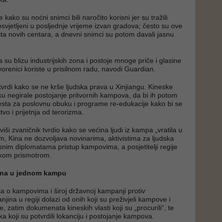
 kako su noćni snimci bili naročito korisni jer su tražili
osvjetljeni u posljednje vrijeme izvan gradova; često su ove
esta novih centara, a dnevni snimci su potom davali jasnu
su blizu industrijskih zona i postoje mnoge priče i glasine
vorenici koriste u prisilnom radu, navodi Guardian.
tvrdi kako se ne krše ljudska prava u Xinjiangu. Kineske
tku negirale postojanje pritvornih kampova, da bi ih potom
esta za poslovnu obuku i programe re-edukacije kako bi se
vo i prijetnja od terorizma.
viši zvaničnik tvrdio kako se većina ljudi iz kampa „vratila u
m, Kina ne dozvoljava novinarima, aktivistima za ljudska
isnim diplomatama pristup kampovima, a posjetitelji regije
akom prismotrom.
ina u jednom kampu
ja o kampovima i široj državnoj kampanji protiv
ina u regiji dolazi od onih koji su preživjeli kampove i
e, zatim dokumenata kineskih vlasti koji su „procurili“, te
ka koji su potvrdili lokanciju i postojanje kampova.