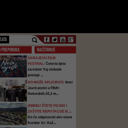
SATA
O PREPORUKA
NAJČITANIJE
SARAJEVO FILM
FESTIVAL:
Četvrto ljeto
zaredom Trg slobode
postaje ...
KO MOŽE APLICIRATI:
Novi
Javni pozivi u FBiH:
Rekordnih 20,3 m...
IZMEĐU ŠTETE PO BIH I
ZAŠTITE REPUTACIJE B...:
Ko će odgovarati ako stane
Koridor Vc: Kaž...