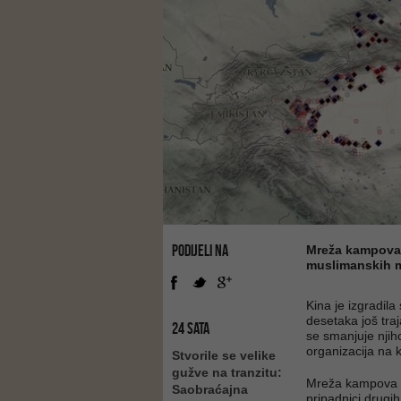
PODIJELI NA
Mreža kampova u
muslimanskih ma
Kina je izgradila
desetaka još tra
24 SATA
se smanjuje njiho
organizacija na 
Stvorile se velike
gužve na tranzitu:
Mreža kampova n
Saobraćajna
pripadnici drugih