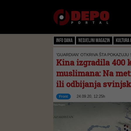
Info dana
Nedjeljni magazin
Kultura 
'GUARDIAN' OTKRIVA ŠTA POKAZUJU 
Kina izgradila 400
muslimana: Na meti
ili odbijanja svinj
24.09.20, 12:25h
Front