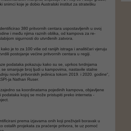
ki snimci koje je dobio Australski institut za stratešku
entificirao 380 pritvornih centara uspostavljenih u ovoj
godine i među njima raznih oblika, od kampova za re-
slabijom sigurnosti do utvrđenih zatvora.
ako je to za 100 više od ranijih istraga i analitičari vjeruju
rdili postojanje većine pritvornih centara u regiji.
baze podataka pokazuju kako su se, uprkos tvrdnjama
a se smanjuje broj ljudi u kampovima, nastavile stalne
radnju novih pritvorskih jedinica tokom 2019. i 2020. godine“,
 ASPI-ja Nathan Ruser.
 zajedno sa koordinatama pojedinih kampova, objavljene
i podataka kojoj se može pristupiti preko interneta -
ject.
ificirani prema izjavama onih koji preživjeli boravak u
ko ostalih projekata za praćenje pritvora, te uz pomoć
ka.