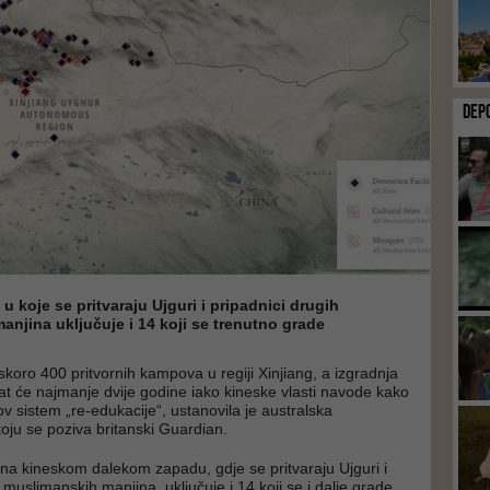
DEP
 koje se pritvaraju Ujguri i pripadnici drugih
njina uključuje i 14 koji se trenutno grade
 skoro 400 pritvornih kampova u regiji Xinjiang, a izgradnja
jat će najmanje dvije godine iako kineske vlasti navode kako
v sistem „re-edukacije“, ustanovila je australska
koju se poziva britanski Guardian.
a kineskom dalekom zapadu, gdje se pritvaraju Ujguri i
 muslimanskih manjina, uključuje i 14 koji se i dalje grade,