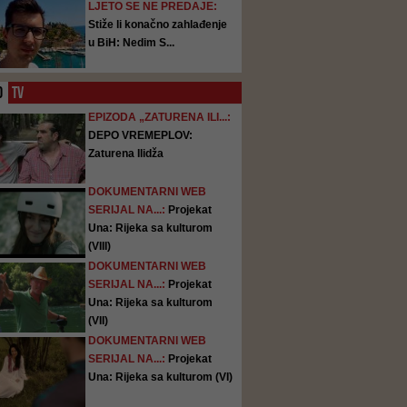
LJETO SE NE PREDAJE:
Stiže li konačno zahlađenje
u BiH: Nedim S...
O
TV
EPIZODA „ZATURENA ILI...:
DEPO VREMEPLOV:
Zaturena Ilidža
DOKUMENTARNI WEB
SERIJAL NA...:
Projekat
Una: Rijeka sa kulturom
(VIII)
DOKUMENTARNI WEB
SERIJAL NA...:
Projekat
Una: Rijeka sa kulturom
(VII)
DOKUMENTARNI WEB
SERIJAL NA...:
Projekat
Una: Rijeka sa kulturom (VI)