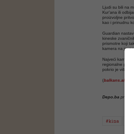
Ljudi su bili na 
Kur'ana ili odbij
proizvoljne prit
kao i prinudnu k
Guardian nastavl
kineske zvanični
prismotre koji ta
kamera na javno
Najveći kamp koj
regionalne prije
pokrio je više p
(
balkans.aljaze
Depo.ba
pratite
#kina
#m