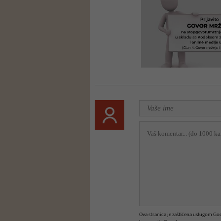
Ova stranica je zaštićena uslugom G