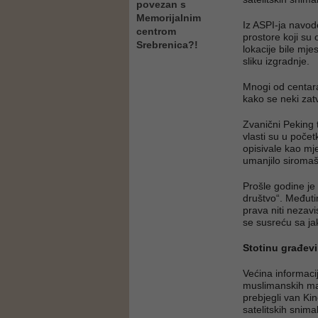
povezan s
Memorijalnim
Iz ASPI-ja navode
centrom
prostore koji su 
Srebrenica?!
lokacije bile mj
sliku izgradnje.
Mnogi od centara 
kako se neki zat
Zvanični Peking 
vlasti su u poče
opisivale kao mj
umanjilo siromašt
Prošle godine je 
društvo“. Međuti
prava niti nezav
se susreću sa j
Stotinu građev
Većina informaci
muslimanskih manj
prebjegli van Kin
satelitskih snima