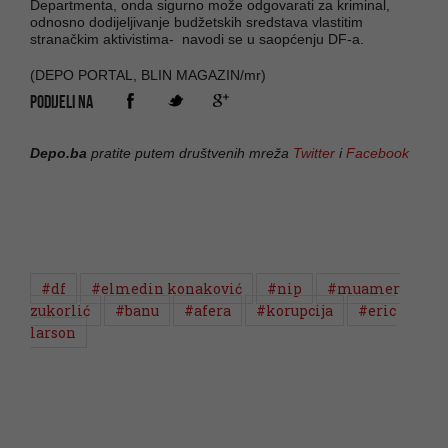
Departmenta, onda sigurno može odgovarati za kriminal,
odnosno dodijeljivanje budžetskih sredstava vlastitim
stranačkim aktivistima- navodi se u saopćenju DF-a.
(DEPO PORTAL, BLIN MAGAZIN/mr)
PODIJELI NA
Depo.ba
pratite putem društvenih mreža
Twitter
i
Facebook
#df
#elmedin konaković
#nip
#muamer
zukorlić
#banu
#afera
#korupcija
#eric
larson