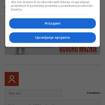
dnu ove stranice ili na izborniku web-lokacije za upravljanje
pristankom ili povlačenje pristanka u postavkama privatnosti i
NAPOMENA
- Portal Depo.ba zadržava pravo da obriše neprimjereni dio ili cijeli
kolačića.
komentar bez najave i objašnjenja. Mišljenja iznešena u komentarima nisu stavovi
redakcije web portala Depo.ba!
Pristajem
Upravljanje opcijama
0
karaktera