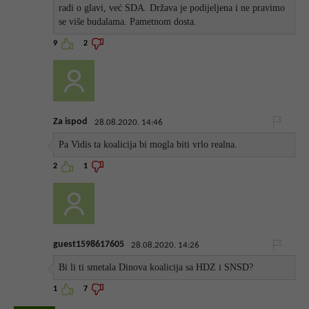
radi o glavi, već SDA. Država je podijeljena i ne pravimo
se više budalama. Pametnom dosta.
9
2
Za ispod
28.08.2020. 14:46
Pa Vidis ta koalicija bi mogla biti vrlo realna.
2
1
guest1598617605
28.08.2020. 14:26
Bi li ti smetala Dinova koalicija sa HDZ i SNSD?
1
7