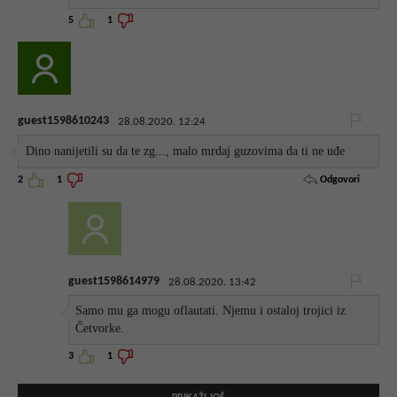
5
1
guest1598610243
28.08.2020. 12:24
Dino nanijetili su da te zg..., malo mrdaj guzovima da ti ne uđe
Odgovori
2
1
guest1598614979
28.08.2020. 13:42
Samo mu ga mogu oflautati. Njemu i ostaloj trojici iz
Četvorke.
3
1