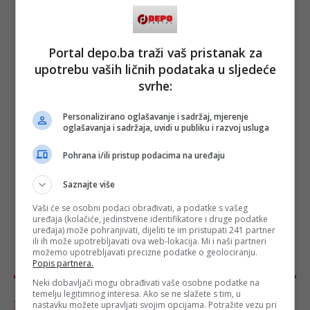
Portal depo.ba traži vaš pristanak za
upotrebu vaših ličnih podataka u sljedeće
svrhe:
Personalizirano oglašavanje i sadržaj, mjerenje
oglašavanja i sadržaja, uvidi u publiku i razvoj usluga
Pohrana i/ili pristup podacima na uređaju
Saznajte više
Vaši će se osobni podaci obrađivati, a podatke s vašeg
uređaja (kolačiće, jedinstvene identifikatore i druge podatke
uređaja) može pohranjivati, dijeliti te im pristupati 241 partner
ili ih može upotrebljavati ova web-lokacija. Mi i naši partneri
možemo upotrebljavati precizne podatke o geolociranju.
Popis partnera.
Neki dobavljači mogu obrađivati vaše osobne podatke na
temelju legitimnog interesa. Ako se ne slažete s tim, u
Komentari - Ukupno 145
nastavku možete upravljati svojim opcijama. Potražite vezu pri