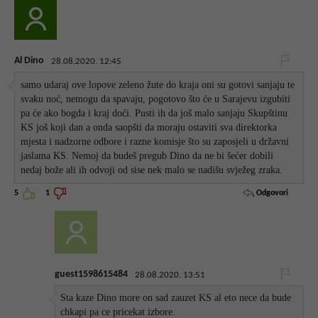
Al Dino
28.08.2020. 12:45
samo udaraj ove lopove zeleno žute do kraja oni su gotovi sanjaju te
svaku noć, nemogu da spavaju, pogotovo što će u Sarajevu izgubiti
pa će ako bogda i kraj doći. Pusti ih da još malo sanjaju Skupštinu
KS još koji dan a onda saopšti da moraju ostaviti sva direktorka
mjesta i nadzorne odbore i razne komisje što su zaposjeli u državni
jaslama KS. Nemoj da budeš pregub Dino da ne bi šećer dobili
nedaj bože ali ih odvoji od sise nek malo se nadišu svježeg zraka.
Odgovori
5
1
guest1598615484
28.08.2020. 13:51
Sta kaze Dino more on sad zauzet KS al eto nece da bude
chkapi pa ce pricekat izbore.