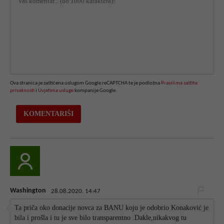
Ova stranica je zaštićena uslugom Google reCAPTCHA te je podložna
Pravilima zaštite
privatnosti
i
Uvjetima usluge
kompanije Google.
Washington
28.08.2020. 14:47
Ta priča oko donacije novca za BANU koju je odobrio Konaković je
bila i prošla i tu je sve bilo transparentno .Dakle,nikakvog tu