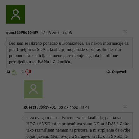
guest1598616489
28.08.2020. 14:08
Bio sam se iskreno ponadao u Konakovića, ali nakon informacije da
je u Bijeljini sa SDA u koaliciji, moje nade su se rasplinule, i to
potpuno. Ta koalicija na mene gore djeluje nego da je milione
proslijedio u taj BANu i Zukorliću.
Odgovori
13
1
guest1598619701
28.08.2020. 15:01
...za ovoga u dnu....iskreno, svaka koalicija, pa i ta sa
HDZ i SNSD mi je prihvatljiva samo NE sa SDA!!! Zašto
tako razmišljam nemam ni pristora, a ni strpljenja da ovdje
objašnjavam. Meni ovdje u Sarajevu ni HDZ ni SNSD ne