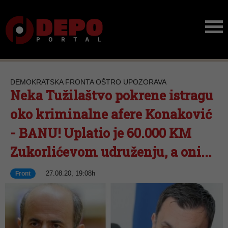
DEMOKRATSKA FRONTA OŠTRO UPOZORAVA
Neka Tužilaštvo pokrene istragu
oko kriminalne afere Konaković
- BANU! Uplatio je 60.000 KM
Zukorlićevom udruženju, a oni...
27.08.20, 19:08h
Front