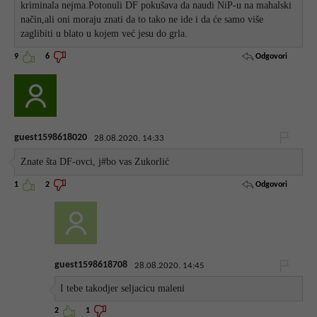
kriminala nejma.Potonuli DF pokušava da naudi NiP-u na mahalski
način,ali oni moraju znati da to tako ne ide i da će samo više
zaglibiti u blato u kojem već jesu do grla.
Odgovori
9
6
guest1598618020
28.08.2020. 14:33
Znate šta DF-ovci, j#bo vas Zukorlić
Odgovori
1
2
guest1598618708
28.08.2020. 14:45
I tebe takodjer seljacicu maleni
2
1