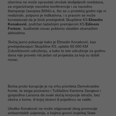
izborima ne može opravdati utrošak dodijeljenih sredstava,
za organiziranje navodne konferencije i za navodno
štampanje časopisa BANU-a, što se u protekloj godini nije ni
realiziralo, potpuno je indikativna, i s pravom se može
konstatovati da je bivši predsjednik Skupštine KS
Elmedin
Konaković
, podržan tadašnjim premijerom KS
Edinom
Fortom
, budžetski novac poklonio vlastitim stranačkim
aktivistima.
Slučaj jasno pokazuje kako je Elmedin Konaković, kao
predsjedavajući Skupštine KS, uplatio 60.000 KM
Zukorlićevom udruženju, a kako to isto udruženje za godinu
dana nije provelo niti jedan od projekata za koji su dobili
novac.
Borba protiv korupcije je na vrhu prioriteta Demokratske
fronte, te stoga pozivamo i Tužilaštvo Kantona Sarajevo i
gospodina Larsona da svaki slučaj korpucije istraže, bez
obzira o kome, ili kojoj stranci ili pojedincu se radilo.
Ukoliko Konaković ne može odgovarati zbog promocije
antisemitskih uvjerenja, o kojima govori izvještaj State