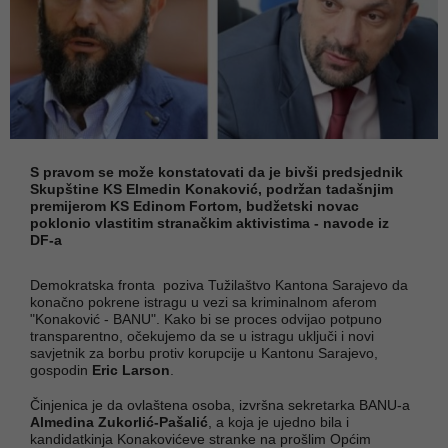
S pravom se može konstatovati da je bivši predsjednik
Skupštine KS Elmedin Konaković, podržan tadašnjim
premijerom KS Edinom Fortom, budžetski novac
poklonio vlastitim stranačkim aktivistima - navode iz
DF-a
Demokratska fronta poziva Tužilaštvo Kantona Sarajevo da
konačno pokrene istragu u vezi sa kriminalnom aferom
"Konaković - BANU". Kako bi se proces odvijao potpuno
transparentno, očekujemo da se u istragu uključi i novi
savjetnik za borbu protiv korupcije u Kantonu Sarajevo,
gospodin
Eric Larson
.
Činjenica je da ovlaštena osoba, izvršna sekretarka BANU-a
Almedina Zukorlić-Pašalić
, a koja je ujedno bila i
kandidatkinja Konakovićeve stranke na prošlim Općim