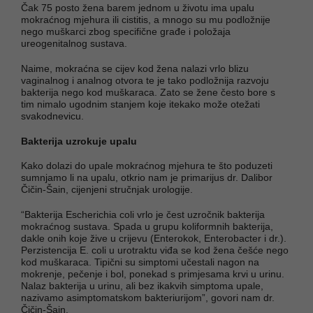
Čak 75 posto žena barem jednom u životu ima upalu
mokraćnog mjehura ili cistitis, a mnogo su mu podložnije
nego muškarci zbog specifične građe i položaja
ureogenitalnog sustava.
Naime, mokraćna se cijev kod žena nalazi vrlo blizu
vaginalnog i analnog otvora te je tako podložnija razvoju
bakterija nego kod muškaraca. Zato se žene često bore s
tim nimalo ugodnim stanjem koje itekako može otežati
svakodnevicu.
Bakterija uzrokuje upalu
Kako dolazi do upale mokraćnog mjehura te što poduzeti
sumnjamo li na upalu, otkrio nam je primarijus dr. Dalibor
Čičin-Šain, cijenjeni stručnjak urologije.
“Bakterija Escherichia coli vrlo je čest uzročnik bakterija
mokraćnog sustava. Spada u grupu koliformnih bakterija,
dakle onih koje žive u crijevu (Enterokok, Enterobacter i dr.).
Perzistencija E. coli u urotraktu viđa se kod žena češće nego
kod muškaraca. Tipični su simptomi učestali nagon na
mokrenje, pečenje i bol, ponekad s primjesama krvi u urinu.
Nalaz bakterija u urinu, ali bez ikakvih simptoma upale,
nazivamo asimptomatskom bakteriurijom”, govori nam dr.
Čičin-Šain.