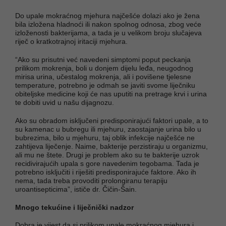
Do upale mokraćnog mjehura najčešće dolazi ako je žena
bila izložena hladnoći ili nakon spolnog odnosa, zbog veće
izloženosti bakterijama, a tada je u velikom broju slučajeva
riječ o kratkotrajnoj iritaciji mjehura.
“Ako su prisutni već navedeni simptomi poput peckanja
prilikom mokrenja, boli u donjem dijelu leđa, neugodnog
mirisa urina, učestalog mokrenja, ali i povišene tjelesne
temperature, potrebno je odmah se javiti svome liječniku
obiteljske medicine koji će nas uputiti na pretrage krvi i urina
te dobiti uvid u našu dijagnozu.
Ako su obradom isključeni predisponirajući faktori upale, a to
su kamenac u bubregu ili mjehuru, zaostajanje urina bilo u
bubrezima, bilo u mjehuru, taj oblik infekcije najčešće ne
zahtijeva liječenje. Naime, bakterije perzistiraju u organizmu,
ali mu ne štete. Drugi je problem ako su te bakterije uzrok
recidivirajućih upala s gore navedenim tegobama. Tada je
potrebno isključiti i riješiti predisponirajuće faktore. Ako ih
nema, tada treba provoditi prolongiranu terapiju
uroantisepticima”, ističe dr. Čičin-Šain.
Mnogo tekućine i liječnički nadzor
Dobra je vijest da si prilikom upale mokraćnog mjehura i