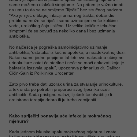
same možemo olakšati simptome. No pritom je važno imati
na umu to da se ne smijemo “liječiti” bez stručnog nadzora.
“Ako je riječ o blagoj iritaciji urinarnog trakta, dobar dio
problema može se riješiti samo uzimanjem veće količine
vode, urološkog čaja i slično. Uz velike količine tekućine
simptomi će se povući za nekoliko dana i bez uzimanja
antibiotika.
No najčešća je pogreška samoinicijativno uzimanje
antibiotika, ‘ostataka’ iz kućne apoteke, u neadekvatnoj dozi.
Nakon samo jedne popijene tablete sve naknadno učinjene
urinokulture ostat će sterilne i neće se moći dokazati koja je
bakterija izazvala upalu”, upozorava primarijus dr. Dalibor
Čičin-Šain iz Poliklinike Urocentar.
Zato prvo treba dati uzorak urina za stvaranje urinokulture,
a tek onda po potrebi i preporuci svog liječnika uzeti
antibiotik. Kada pristignu nalazi, liječnik će utvrditi je li
ordinirana terapija dobra ili ju treba zamijeniti.
Kako spriječiti ponavljajuće infekcije mokraćnog
mjehura?
Kada jednom iskusite upalu mokraćnog mjehura i znate
koliko može biti nezgodna, trebali biste učiniti sve kako se