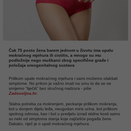
Čak 75 posto žena barem jednom u životu ima upalu
mokraćnog mjehura ili cistitis, a mnogo su mu
podložnije nego muškarci zbog specifične građe i
položaja ureogenitalnog sustava
Prilikom upale mokraćnog mjehura i sami možemo olakšati
simptome. No pritom je važno imati na umu to da se ne
smijemo “liječiti” bez stručnog nadzora - piše
Zadovoljna.hr
.
Stalna potreba za mokrenjem, peckanje prilikom mokrenja,
bol u donjem dijelu leđa, neugodan miris urina, bol prilikom
spolnog odnosa, kao i bol u predjelu iznad stidne kosti samo
su neki od simptoma stanja koje najčešće pogađa žene.
Dakako, riječ je o upali mokraćnog mjehura.