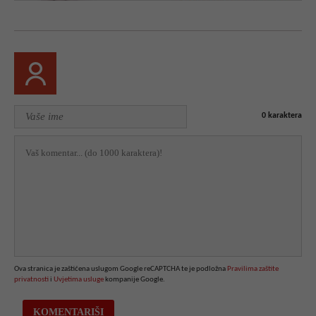
0
karaktera
Ova stranica je zaštićena uslugom Google reCAPTCHA te je podložna
Pravilima zaštite
privatnosti
i
Uvjetima usluge
kompanije Google.