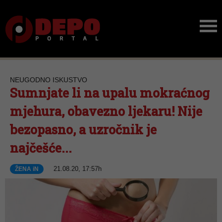
NEUGODNO ISKUSTVO
Sumnjate li na upalu mokraćnog
mjehura, obavezno ljekaru! Nije
bezopasno, a uzročnik je
najčešće...
21.08.20, 17:57h
ŽENA iN