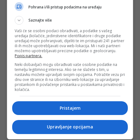
Pohrana i/ili pristup podacima na uređaju
Saznajte više
#mokraćni mjehur
#upala
#infekcija
Vaši će se osobni podaci obrađivati, a podatke s vašeg
#bakterija
uređaja (kolačiće, jedinstvene identifikatore i druge podatke
uređaja) može pohranjivati, dijeliti te im pristupati 241 partner
ili ih može upotrebljavati ova web-lokacija. Mi i naši partneri
možemo upotrebljavati precizne podatke o geolociranju.
Popis partnera.
Neki dobavljači mogu obrađivati vaše osobne podatke na
temelju legitimnog interesa. Ako se ne slažete s tim, u
nastavku možete upravljati svojim opcijama. Potražite vezu pri
dnu ove stranice ili na izborniku web-lokacije za upravljanje
pristankom ili povlačenje pristanka u postavkama privatnosti i
kolačića.
Pristajem
Upravljanje opcijama