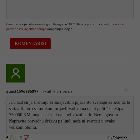
Ova stranica je zaštićena uslugom Google reCAPTCHA te je podložna
Pravilima zaštite
privatnosti
i
Uvjetima usluge
kompanije Google.
guest1596996097
09.08.2020. 20:01
Jah, sad ću ja sirotinju sa sarajevskih pijaca što švercaju za siću da bi
sastavili jutro sa mrakom prijavljivati vama da bi politička ekipa
750000 KM mogla spiskati na novi vozni park! Nema govora
Napravite pravednu državu pa ljudi neće ni švercati u ovako
velikom obimu.
Odgovori
4
1