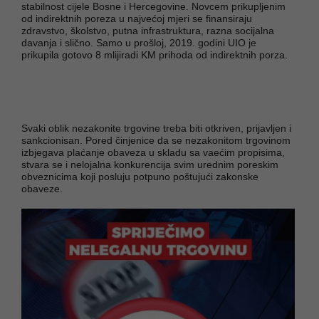
stabilnost cijele Bosne i Hercegovine. Novcem prikupljenim
od indirektnih poreza u najvećoj mjeri se finansiraju
zdravstvo, školstvo, putna infrastruktura, razna socijalna
davanja i slično. Samo u prošloj, 2019. godini UIO je
prikupila gotovo 8 mlijiradi KM prihoda od indirektnih porza.
Svaki oblik nezakonite trgovine treba biti otkriven, prijavljen i
sankcionisan. Pored činjenice da se nezakonitom trgovinom
izbjegava plaćanje obaveza u skladu sa vaećim propisima,
stvara se i nelojalna konkurencija svim urednim poreskim
obveznicima koji posluju potpuno poštujući zakonske
obaveze.