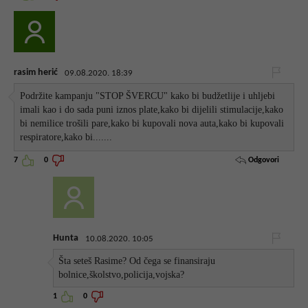
rasim herić
09.08.2020. 18:39
Podržite kampanju "STOP ŠVERCU" kako bi budžetlije i uhljebi
imali kao i do sada puni iznos plate,kako bi dijelili stimulacije,kako
bi nemilice trošili pare,kako bi kupovali nova auta,kako bi kupovali
respiratore,kako bi.......
Odgovori
7
0
Hunta
10.08.2020. 10:05
Šta seteš Rasime? Od čega se finansiraju
bolnice,školstvo,policija,vojska?
1
0