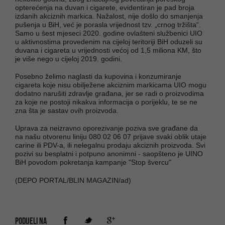
opterećenja na duvan i cigarete, evidentiran je pad broja
izdanih akciznih markica. Nažalost, nije došlo do smanjenja
pušenja u BiH, već je porasla vrijednost tzv. „crnog tržišta“.
Samo u šest mjeseci 2020. godine ovlašteni službenici UIO
u aktivnostima provedenim na cijeloj teritoriji BiH oduzeli su
duvana i cigareta u vrijednosti većoj od 1,5 miliona KM, što
je više nego u cijeloj 2019. godini.
Posebno želimo naglasti da kupovina i konzumiranje
cigareta koje nisu obilježene akciznim markicama UIO mogu
dodatno narušiti zdravlje građana, jer se radi o proizvodima
za koje ne postoji nikakva informacija o porijeklu, te se ne
zna šta je sastav ovih proizvoda.
Uprava za neizravno oporezivanje poziva sve građane da
na našu otvorenu liniju 080 02 06 07 prijave svaki oblik utaje
carine ili PDV-a, ili nelegalnu prodaju akciznih proizvoda. Svi
pozivi su besplatni i potpuno anonimni - saopšteno je UINO
BiH povodom pokretanja kampanje "Stop švercu"
(DEPO PORTAL/BLIN MAGAZIN/ad)
PODIJELI NA