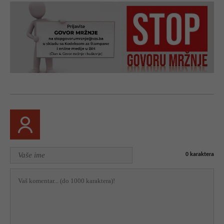
0
karaktera