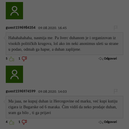
guest1596984354
09.08.2020. 16:45
Hahahahahaha, nasmija me. Pa šverc duhanom je i organizovan iz
visokih političkih krugova, lol ako im neki anonimus uleti sa strane
u podao, odmah ga hapse, a duhan zaplijene.
Odgovori
5
1
guest1596974599
09.08.2020. 14:03
Ma jaaa, ne kupuj duhan iz Hercegovine od marku, već kupi kutiju
cigara iz Bugarske od 6 maraka. Čim vidiš da neko prodaje duhan,
sram ga bilo , ti ga prijavi
Odgovori
4
1