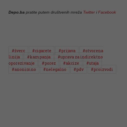
Depo.ba
pratite putem društvenih mreža
Twitter
i
Facebook
#šverc
#cigarete
#prijava
#otvorena
linija
#kampanja
#uprava za indirektno
oporezivanje
#porez
#akcize
#utaja
#anonimno
#nelegalno
#pdv
#proizvodi