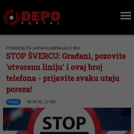
POKRENUTA JAVNA KAMPANJA U BIH
STOP ŠVERCU: Građani, pozovite
'otvorenu liniju' i ovaj broj
telefona - prijavite svaku utaju
poreza!
09.08.20, 12:06h
Front