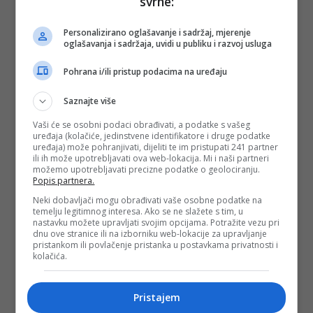
svrhe:
Personalizirano oglašavanje i sadržaj, mjerenje
oglašavanja i sadržaja, uvidi u publiku i razvoj usluga
Pohrana i/ili pristup podacima na uređaju
Saznajte više
Vaši će se osobni podaci obrađivati, a podatke s vašeg
uređaja (kolačiće, jedinstvene identifikatore i druge podatke
uređaja) može pohranjivati, dijeliti te im pristupati 241 partner
ili ih može upotrebljavati ova web-lokacija. Mi i naši partneri
možemo upotrebljavati precizne podatke o geolociranju.
Popis partnera.
Neki dobavljači mogu obrađivati vaše osobne podatke na
temelju legitimnog interesa. Ako se ne slažete s tim, u
nastavku možete upravljati svojim opcijama. Potražite vezu pri
dnu ove stranice ili na izborniku web-lokacije za upravljanje
pristankom ili povlačenje pristanka u postavkama privatnosti i
kolačića.
Pristajem