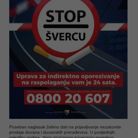
Poseban naglasak želimo dati na prijavljivanje nezakonite
prodaje duvana i duvanskih prerađevina. U posljednjih
nekoliko godina, zbog značajnog povećanja poreskog