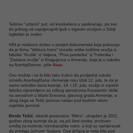
Tešićev "uzlazni" put, od konduktera u saobraćaju, pa sve
do jednog od najutjecajnih ljudi u trgovini oružjem u Srbiji
izgledao je ovako:
NIN je nedavno došao u posjed dokumenata koja pokazuju
da je firma “Vektura trans” izvozila velike količine oružja iz
fabrike “Krušik” iz Valjeva, “Prva petoletka” iz Trstenika i
“Zastava oružje” iz Kragujevca u Armeniju, koja je u sukobu
sa Azerbjdžanom, piše
Avaz
.
Ovo možda i ne bi bilo tako čudno da posljednji sukobi
između Azerbejdžana i Armenije nisu izbili 12. jula, te da je
samo nekoliko dana kasnije, 14. i 15. jula, oružje iz srpskih
fabrika otpremljeno sa niškog aerodroma Konstantin Veliki
na aerodrom u blizini Erevana, glavnog grada Armenije, a
zbog čega se Tešić ponovo našao pod budnim okom
svjetske javnosti.
Đorđe Tešić
, vlasnik preduzeća “Mikro”, uhapšen je 2011.
godine zbog sumnje da je, sa još šest osoba, proizveo
uređaj za kontrolu minobacačke vatre, a koji su namjeravali
da prodaju Južnom Sudanu. Ova država je tada bila pod