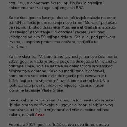
crnu listu, a o spornom švercu oružja čak je snimljen i
dokumentarac iza koga stoji engleski BBC.
Samo šest godina kasnije, dok se još uvijek nalazio na crnoj
listi UN-a, Tešić je preko svoje nove firme “Melvale” pokušao
da režimu libijskog državnika
Moamera el Gadafija
isporuči
“Zastavino” naoružanje i “Slobodine” rakete u ukupnoj
vrijednosti od oko 50 miliona dolara. Srbija je, pod pritiskom
izvana, a usprkos protestima oružara, spriječila taj
aranžman.
Za ime vlasnika “Vekture trans” javnost je ponovo čula marta
2013. godine, kada je Srbiju posjetila delegacija Ministarstva
odbrane Libije, koja se sastala sa delegacijom srbijanskog
Ministarstva odbrane. Kako su mediji tada izvještavali,
pomenutom sastanku dvije delegacije prisustvovao je i
Tešić, koji je u to vrijeme još uvijek bio na crnoj listi UN-a.
Ipak, sa liste je skinut nekoliko mjeseci kasnije, nakon
lobiranje tadašnje Vlade Srbije.
Inače, kako je ranije pisao Danas, na tom sastanku srpska i
libijska strana verifikovale su ugovor o isporuci srbijanskog
naoružanja u Libiju u vrijednosti od više desetina miliona
dolara, navodi
Avaz
.
Februara 2017. godine, Tešić osniva novu firmu, upravo