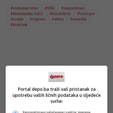
#slobodan tešić
#SNS
#naprednjaci
#aleksandar vučić
#kondukter
#interpol
#oružje
#trgovac
#afera
#skandal
#kiseljak
Portal depo.ba traži vaš pristanak za
upotrebu vaših ličnih podataka u sljedeće
svrhe:
Personalizirano oglašavanje i sadržaj, mjerenje