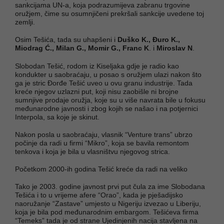
sankcijama UN-a, koja podrazumijeva zabranu trgovine
oružjem, čime su osumnjičeni prekršali sankcije uvedene toj
zemlji.
Osim Tešića, tada su uhapšeni i
Duško K., Đuro K.,
Miodrag Ć., Milan G., Momir G., Franc K
. i
Miroslav N
.
Slobodan Tešić, rodom iz Kiseljaka gdje je radio kao
kondukter u saobraćaju, u posao s oružjem ulazi nakon što
ga je stric Đorđe Tešić uveo u ovu granu industrije. Tada
kreće njegov uzlazni put, koji nisu zaobišle ni brojne
sumnjive prodaje oružja, koje su u više navrata bile u fokusu
međunarodne javnosti i zbog kojih se našao i na potjernici
Interpola, sa koje je skinut.
Nakon posla u saobraćaju, vlasnik “Venture trans” ubrzo
počinje da radi u firmi “Mikro”, koja se bavila remontom
tenkova i koja je bila u vlasništvu njegovog strica.
Početkom 2000-ih godina Tešić kreće da radi na veliko
Tako je 2003. godine javnost prvi put čula za ime Slobodana
Tešića i to u vrijeme afere “Orao”, kada je pješadijsko
naoružanje “Zastave” umjesto u Nigeriju izvezao u Liberiju,
koja je bila pod međunarodnim embargom. Tešićeva firma
“Temeks” tada je od strane Ujedinjenih nacija stavljena na