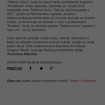
“Vekturu trans”, koja se nalazi među povlaštenim kupcima
“Krušikovih” mina i granata. Zanimljiv je i veoma brzi
napredak nove Tešićeve firme. Tako je ova kompanija u
2017. godini od Ministarstva trgovine, turizma i
telekomunikacija dobila samo tri izvozne dozvole za promet
oružja, za firme koje se dovode u vezu s poslovanjem
“Krušika”, da bi se naredne godine “Vektura trans” popela u
sam vrh – sa 21 dozvolom.
Osim spornih prodaja oružja Iraku, Liberiji i državama u
kojim su aktuelni konstantni oružani sukobi, mediji su ranije
pisali i da je Tešić svojevremeno finansirao Fondaciju
Dragice Nikolić, supruge bivšeg predsjednika Srbije
Tomislava Nikolića
.
(DEPO PORTAL/BLIN MAGAZIN/ad)
PODIJELI NA
Depo.ba
pratite putem društvenih mreža
Twitter
i
Facebook