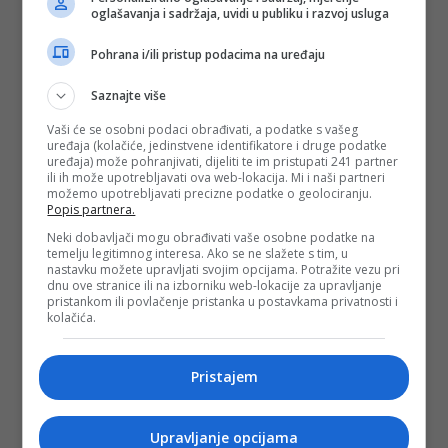
oglašavanja i sadržaja, uvidi u publiku i razvoj usluga
Pohrana i/ili pristup podacima na uređaju
Saznajte više
Vaši će se osobni podaci obrađivati, a podatke s vašeg
uređaja (kolačiće, jedinstvene identifikatore i druge podatke
uređaja) može pohranjivati, dijeliti te im pristupati 241 partner
ili ih može upotrebljavati ova web-lokacija. Mi i naši partneri
možemo upotrebljavati precizne podatke o geolociranju.
Popis partnera.
Neki dobavljači mogu obrađivati vaše osobne podatke na
temelju legitimnog interesa. Ako se ne slažete s tim, u
nastavku možete upravljati svojim opcijama. Potražite vezu pri
dnu ove stranice ili na izborniku web-lokacije za upravljanje
pristankom ili povlačenje pristanka u postavkama privatnosti i
kolačića.
Pristajem
Upravljanje opcijama