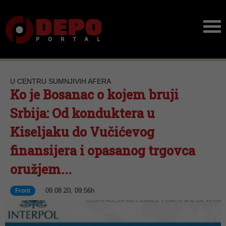
U CENTRU SUMNJIVIH AFERA
Ko je Bosanac o kojem bruji
Srbija: Od konduktera u
Kiseljaku do Vučićevog
finansijera i opasanog trgovca
oružjem...
09.08.20, 09:56h
Front