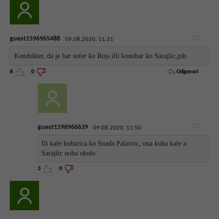
guest1596965488
09.08.2020. 11:31
Kondukter, da je bar sofer ko Rojs ilii konobar ko Sarajlic,pih.
Odgovori
6
0
guest1596966639
09.08.2020. 11:50
Ili kafe kuharica ko Suada Palavric, ona kuha kafe a
Sarajlic noha okolo.
3
0