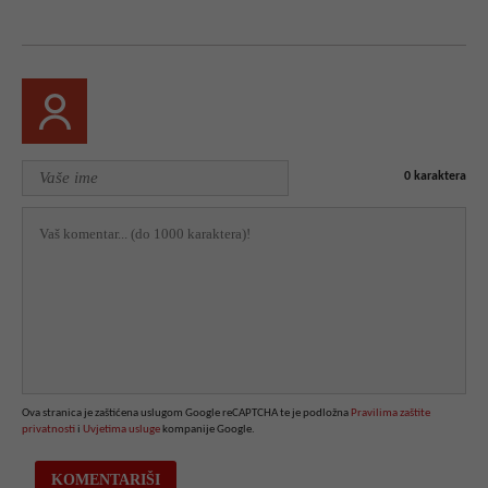
0
karaktera
Ova stranica je zaštićena uslugom Google reCAPTCHA te je podložna
Pravilima zaštite
privatnosti
i
Uvjetima usluge
kompanije Google.