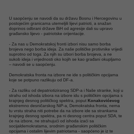
U saopćenju se navodi da su državu Bosnu i Hercegovinu u
postojećim granicama utemeljili lijevi patrioti, a snažan
doprinos odbrani države BiH od agresije dali su upravo
građansko lijevo - patriotske orijentacije.
- Za nas u Demokratskoj fronti izbori nisu samo borba
brojeva nego borba ideja. Za naše političke protivnike vrijedi
suprotno od toga. Za njih su izbori borba brojeva, a ne
sukob ideja i vrijednosti oko kojih se kao građani okupljamo
– navodi se u saopćenju.
Demokratska fronta na izbore ne ide s političkim opcijama
koje se potpuno razlikuju od DF-a.
- Za razliku od depatriotiziranog SDP-a i Naše stranke, koji u
strahu od ishoda izbora na izbore idu s političkim opcijama s
krajnjeg desnog političkog spektra, poput
Konakovićevog
ekstremno desničarskog NiP-a, Demokratska fronta, nema
tu vrstu straha niti potrebe da na izbore ide sa strankama
krajnjeg desnog spektra, pa ni desnog centra poput SDA, te
će na izbore, ne strahujući od ishoda izaći sa
socijaldemokratama, srodnim građanskim političkim
opcijama i ostalim lijevim patriotama - saopćeno je iz te