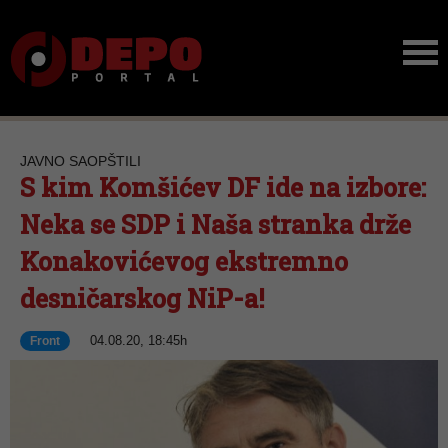
JAVNO SAOPŠTILI
S kim Komšićev DF ide na izbore:
Neka se SDP i Naša stranka drže
Konakovićevog ekstremno
desničarskog NiP-a!
04.08.20, 18:45h
Front