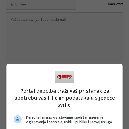
0
karaktera
Ova stranica je zaštićena uslugom Google reCAPTCHA te je podložna
Pravilima zaštite
privatnosti
i
Uvjetima usluge
kompanije Google.
Portal depo.ba traži vaš pristanak za
upotrebu vaših ličnih podataka u sljedeće
svrhe:
Personalizirano oglašavanje i sadržaj, mjerenje
oglašavanja i sadržaja, uvidi u publiku i razvoj usluga
Jojyo7788877668