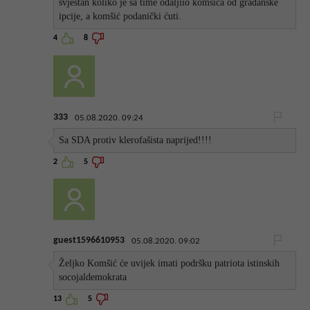
svjestan koliko je sa time odaljiio komšića od građanske
ipcije, a komšić podanički ćuti.
4
8
333
05.08.2020. 09:24
Sa SDA protiv klerofašista naprijed!!!!
2
5
guest1596610953
05.08.2020. 09:02
Željko Komšić će uvijek imati podršku patriota istinskih
socojaldemokrata
13
5