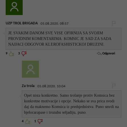
UZP TROL BRIGADA
05.08.2020. 08:57
JE SVAKIM DANOM SVE VISE OFIRNIJA SA SVOJIM
PROVIDNIM KOMENTARIMA. KOMSIC JE SAD ZA SADA
NAJJACI ODGOVOR KLEROFASHISTICKOJ DRUZINI.
Odgovori
9
3
Za trola
05.08.2020. 10:04
Opet nista konkretno. Samo trolanje protiv Komsica bez
konkretne motivacije i opcije. Nekako se sva prica svodi
daj da maknemo Komsica iz predsjednistva. Puno smrdi na
bjelocarapase i trozubu seljadiju, puno.
4
1