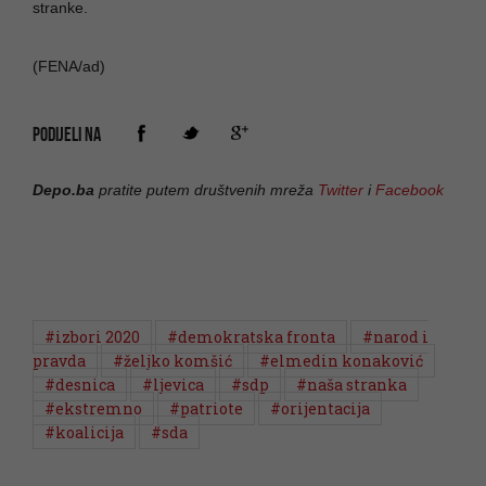
stranke.
(FENA/ad)
PODIJELI NA
Depo.ba
pratite putem društvenih mreža
Twitter
i
Facebook
#izbori 2020
#demokratska fronta
#narod i
pravda
#željko komšić
#elmedin konaković
#desnica
#ljevica
#sdp
#naša stranka
#ekstremno
#patriote
#orijentacija
#koalicija
#sda