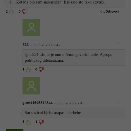
@...550 Ma bio sam sarkastičan. Baš zato što tako i zvuči.
Odgovori
2
0
333
05.08.2020. 09:49
@...554 Eto to je ono o čemu govorim dole. Apropo
političkog diletantizma.
1
0
guest1596613544
05.08.2020. 09:45
Sarkasticni bjelocarapas hehehehe
5
1