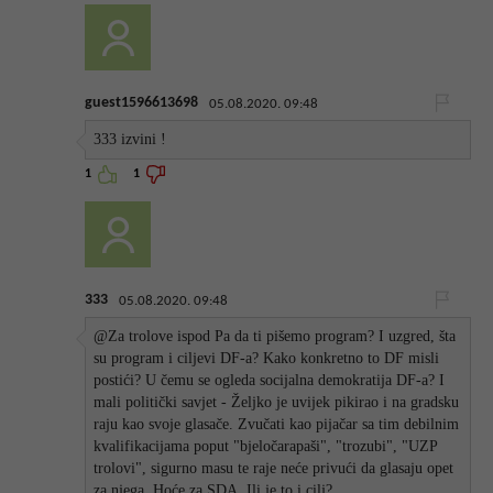
guest1596613698
05.08.2020. 09:48
333 izvini !
1
1
333
05.08.2020. 09:48
@Za trolove ispod Pa da ti pišemo program? I uzgred, šta
su program i ciljevi DF-a? Kako konkretno to DF misli
postići? U čemu se ogleda socijalna demokratija DF-a? I
mali politički savjet - Željko je uvijek pikirao i na gradsku
raju kao svoje glasače. Zvučati kao pijačar sa tim debilnim
kvalifikacijama poput "bjeločarapaši", "trozubi", "UZP
trolovi", sigurno masu te raje neće privući da glasaju opet
za njega. Hoće za SDA. Ili je to i cilj?