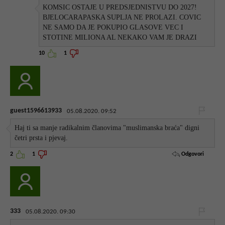
KOMSIC OSTAJE U PREDSJEDNISTVU DO 2027!
BJELOCARAPASKA SUPLJA NE PROLAZI. COVIC
NE SAMO DA JE POKUPIO GLASOVE VEC I
STOTINE MILIONA AL NEKAKO VAM JE DRAZI
10
1
guest1596613933
05.08.2020. 09:52
Haj ti sa manje radikalnim članovima "muslimanska braća" digni
četri prsta i pjevaj.
Odgovori
2
1
333
05.08.2020. 09:30