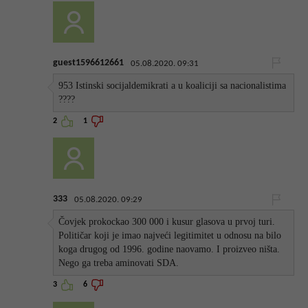
guest1596612661
05.08.2020. 09:31
953 Istinski socijaldemikrati a u koaliciji sa nacionalistima
????
2
1
333
05.08.2020. 09:29
Čovjek prokockao 300 000 i kusur glasova u prvoj turi.
Političar koji je imao najveći legitimitet u odnosu na bilo
koga drugog od 1996. godine naovamo. I proizveo ništa.
Nego ga treba aminovati SDA.
3
6