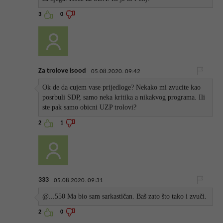
3
0
Za trolove isood
05.08.2020. 09:42
Ok de da cujem vase prijedloge? Nekako mi zvucite kao
posrbuli SDP, samo neka kritika a nikakvog programa. Ili
ste pak samo obicni UZP trolovi?
2
1
333
05.08.2020. 09:31
@...550 Ma bio sam sarkastičan. Baš zato što tako i zvuči.
2
0