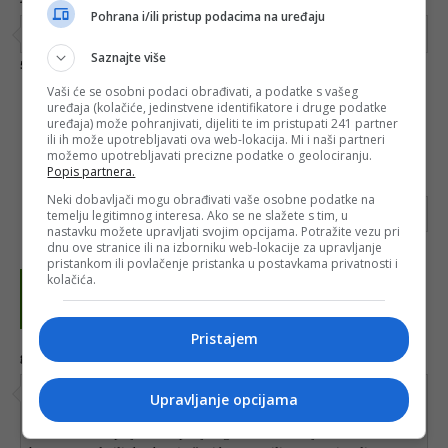
05.08.2020. 11:42
Pohrana i/ili pristup podacima na uređaju
Smrdo mali Bakirov. Tvoja politicka karijera je gotova dreku mali...
Saznajte više
Odgovori
5
10
Vaši će se osobni podaci obrađivati, a podatke s vašeg
uređaja (kolačiće, jedinstvene identifikatore i druge podatke
uređaja) može pohranjivati, dijeliti te im pristupati 241 partner
ili ih može upotrebljavati ova web-lokacija. Mi i naši partneri
možemo upotrebljavati precizne podatke o geolociranju.
Popis partnera.
guest1596624682
05.08.2020. 12:51
Neki dobavljači mogu obrađivati vaše osobne podatke na
Nema veceg smrada od vas magaraca iz Sirokog
temelju legitimnog interesa. Ako se ne slažete s tim, u
nastavku možete upravljati svojim opcijama. Potražite vezu pri
dnu ove stranice ili na izborniku web-lokacije za upravljanje
8
2
pristankom ili povlačenje pristanka u postavkama privatnosti i
kolačića.
Pristajem
guest1596614347
05.08.2020. 09:59
Komšić je "pokupio" glasove , hajde da kažem , blaže opcije SDA.
Upravljanje opcijama
To je nekada uradio i Silajđić kada se poćela SDA cjepati na ultra
desnu i blažu opciju. Pokupio je i glasove onih koji baš ne vole