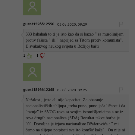
guest1596612550
05.08.2020. 09:29
333 hahahah to ti je isto kao da si kazao " sa musolinijem
protiv fašista " ili " naprijed sa Titom protiv komunista".
E svakakvog neukog svijeta u Božijoj bašti
1
1
guest1596612345
05.08.2020. 09:25
Nažalost , jeste ali nije kapacitet. Za obaranje
nacionalističkih uhljupa ,treba puno, puno jača ličnost i da
"ratuje" iz SVOG rova sa svojim istomišljenicima a ne iz
rova drugih nacionalista (SDA) Rezultat takve borbe je
"0". Dovoljna je izjava nacionaliste Džaferovića : " mi
ćemo na slijepo potpisati sve što komšić kaže" . On nije ni