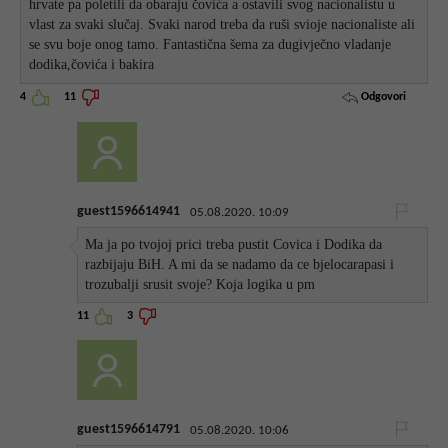
hrvate pa poletili da obaraju čovića a ostavili svog nacionalistu u
vlast za svaki slučaj. Svaki narod treba da ruši svioje nacionaliste ali
se svu boje onog tamo. Fantastična šema za dugivječno vladanje
dodika,čovića i bakira
Odgovori
4
11
guest1596614941
05.08.2020. 10:09
Ma ja po tvojoj prici treba pustit Covica i Dodika da
razbijaju BiH. A mi da se nadamo da ce bjelocarapasi i
trozubalji srusit svoje? Koja logika u pm
11
3
guest1596614791
05.08.2020. 10:06