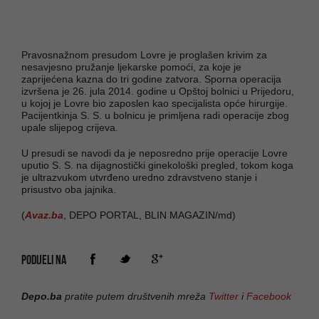
Pravosnažnom presudom Lovre je proglašen krivim za
nesavjesno pružanje ljekarske pomoći, za koje je
zaprijećena kazna do tri godine zatvora. Sporna operacija
izvršena je 26. jula 2014. godine u Opštoj bolnici u Prijedoru,
u kojoj je Lovre bio zaposlen kao specijalista opće hirurgije.
Pacijentkinja S. S. u bolnicu je primljena radi operacije zbog
upale slijepog crijeva.
U presudi se navodi da je neposredno prije operacije Lovre
uputio S. S. na dijagnostički ginekološki pregled, tokom koga
je ultrazvukom utvrđeno uredno zdravstveno stanje i
prisustvo oba jajnika.
(
Avaz.ba
, DEPO PORTAL, BLIN MAGAZIN/md)
PODIJELI NA
Depo.ba
pratite putem društvenih mreža
Twitter
i
Facebook