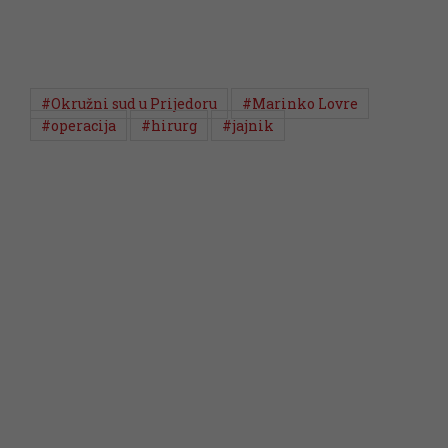
#Okružni sud u Prijedoru
#Marinko Lovre
#operacija
#hirurg
#jajnik