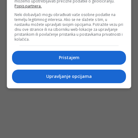
možemo upotrebljavati precizne podatke o geolociranju.
Popis partnera.
Neki dobavljači mogu obrađivati vaše osobne podatke na
temelju legitimnog interesa. Ako se ne slažete s tim, u
nastavku možete upravljati svojim opcijama. Potražite vezu pri
dnu ove stranice ili na izborniku web-lokacije za upravljanje
pristankom ili povlačenje pristanka u postavkama privatnosti i
kolačića.
Pristajem
Upravljanje opcijama