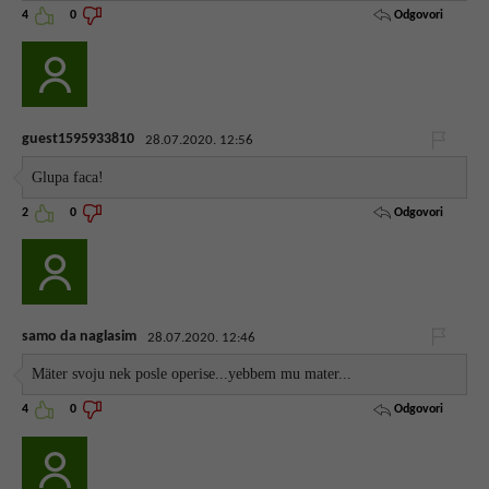
Odgovori
4
0
guest1595933810
28.07.2020. 12:56
Glupa faca!
Odgovori
2
0
samo da naglasim
28.07.2020. 12:46
Mäter svoju nek posle operise...yebbem mu mater...
Odgovori
4
0