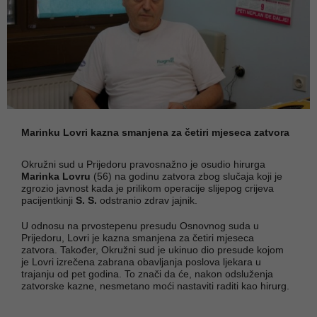
Marinku Lovri kazna smanjena za četiri mjeseca zatvora
Okružni sud u Prijedoru pravosnažno je osudio hirurga
Marinka Lovru
(56) na godinu zatvora zbog slučaja koji je
zgrozio javnost kada je prilikom operacije slijepog crijeva
pacijentkinji
S. S.
odstranio zdrav jajnik.
U odnosu na prvostepenu presudu Osnovnog suda u
Prijedoru, Lovri je kazna smanjena za četiri mjeseca
zatvora. Također, Okružni sud je ukinuo dio presude kojom
je Lovri izrečena zabrana obavljanja poslova ljekara u
trajanju od pet godina. To znači da će, nakon odsluženja
zatvorske kazne, nesmetano moći nastaviti raditi kao hirurg.