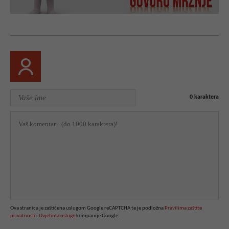
0
karaktera
Ova stranica je zaštićena uslugom Google reCAPTCHA te je podložna
Pravilima zaštite
privatnosti
i
Uvjetima usluge
kompanije Google.