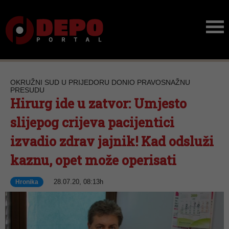
OKRUŽNI SUD U PRIJEDORU DONIO PRAVOSNAŽNU
PRESUDU
Hirurg ide u zatvor: Umjesto
slijepog crijeva pacijentici
izvadio zdrav jajnik! Kad odsluži
kaznu, opet može operisati
28.07.20, 08:13h
Hronika