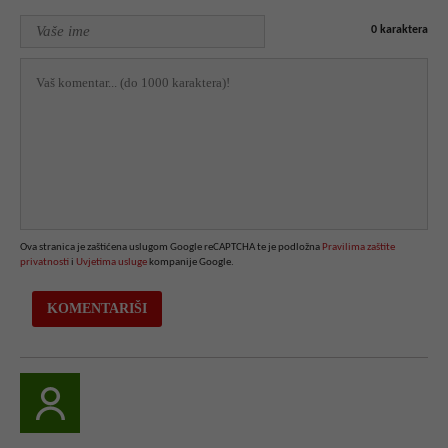
0
karaktera
Ova stranica je zaštićena uslugom Google reCAPTCHA te je podložna
Pravilima zaštite
privatnosti
i
Uvjetima usluge
kompanije Google.