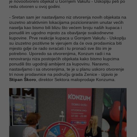
je novootvoreni objekat u Gornjem Vakufu - Uskoplju peti po
redu otvoren u ovoj godini.
- Sretan sam jer nastavljamo niz otvorenja novih objekata na
izuzetno atraktivnim lokacijama pozicioniranim unutar većih
naselja kao bismo bili blizu što većem broju naših kupaca i
ponudili im ugodno mjesto za obavljanje svakodnevne
kupovine. Prve reakcije kupaca u Gornjem Vakufu - Uskoplju
su izuzetno pozitivne te vjerujem da će ova prodavnica biti
mjesto gdje će rado svraćati i tu pronaći sve što im je
potrebno. Uporedo sa otvorenjima, Konzum radi i na
renoviranju niza postojećih objekata kako bismo kupcima
ponudili što ugodniji ambijent za kupovinu. Naravno,
nastavljamo i sa otvorenjima, te je u planu uskoro otvorenje
tri nove prodavnice na području grada Zenice - izjavio je
Stipan Škoro
, direktor Sektora maloprodaje Konzuma.