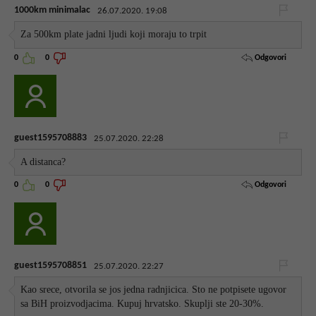
1000km minimalac
26.07.2020. 19:08
Za 500km plate jadni ljudi koji moraju to trpit
Odgovori
0
0
guest1595708883
25.07.2020. 22:28
A distanca?
Odgovori
0
0
guest1595708851
25.07.2020. 22:27
Kao srece, otvorila se jos jedna radnjicica. Sto ne potpisete ugovor
sa BiH proizvodjacima. Kupuj hrvatsko. Skuplji ste 20-30%.