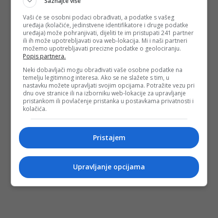
Saznajte više
Vaši će se osobni podaci obrađivati, a podatke s vašeg
uređaja (kolačiće, jedinstvene identifikatore i druge podatke
uređaja) može pohranjivati, dijeliti te im pristupati 241 partner
ili ih može upotrebljavati ova web-lokacija. Mi i naši partneri
možemo upotrebljavati precizne podatke o geolociranju.
Popis partnera.
Neki dobavljači mogu obrađivati vaše osobne podatke na
temelju legitimnog interesa. Ako se ne slažete s tim, u
nastavku možete upravljati svojim opcijama. Potražite vezu pri
dnu ove stranice ili na izborniku web-lokacije za upravljanje
pristankom ili povlačenje pristanka u postavkama privatnosti i
kolačića.
Pristajem
Upravljanje opcijama